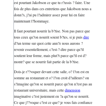
est pourtant Jakobson ce que tu r?ussis ? faire. Une
fois de plus dans ces entretiens que Jakobson nous a
donn?s, j?ai pu l?admirer assez pour lui en faire
maintenant l?hommage.
Il faut pourtant nourrir la b?tise. Non pas parce que
tous ceux qu?on nourrit soient b?tes, si je puis
dire
d?un terme sur quoi cette ann?e nous aurons ?
revenir essentiellement, c?est-?-dire parce qu?il
soutient leur forme, mais plut?t parce qu?il est d?
montr? que se nourrir fait partie de la b?tise.
Dois-je r??voquer devant cette salle, o? l?on est en
somme au restaurant et o? l?on croit d?ailleurs? on
s?imagine qu?on se nourrit parce qu?on n?est pas au
restaurant universitaire, mais cette
dimension
imaginative c?est justement en ?a qu?on se nourrit.
Ce que j??voque c?est ce que? je vous fais confiance