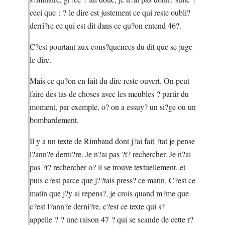
ceci que : ? le dire est justement ce qui reste oubli?
derri?re ce qui est dit dans ce qu?on entend 46?.
C?est pourtant aux cons?quences du dit que se juge
le dire.
Mais ce qu?on en fait du dire reste ouvert. On peut
faire des tas de choses avec les meubles ? partir du
moment, par exemple, o? on a essuy? un si?ge ou un
bombardement.
Il y a un texte de Rimbaud dont j?ai fait ?tat je pense
l?ann?e derni?re. Je n?ai pas ?t? rechercher. Je n?ai
pas ?t? rechercher o? il se trouve textuellement, et
puis c?est parce que j??tais press? ce matin. C?est ce
matin que j?y ai repens?, je crois quand m?me que
c?est l?ann?e derni?re, c?est ce texte qui s?
appelle ? ? une raison 47 ? qui se scande de cette r?