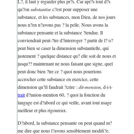
L?, il faut y regarder plus pr?s. Car apr?s tout d?s
qu?on
substantise
c?est pour supposer une
substance, et les substances, mon Dieu, de nos jours
nous n?en n?avons pas ? la pelle. Nous avons la
substance pensante et la substance ?tendue. Il
conviendrait peut-?tre d?interroger ? partir de l? o?
peut bien se caser la dimension substantielle, qui
justement ? quelque distance qu? elle soit de nous et
jusqu?? maintenant ne nous faisant que signe, quel
peut donc bien ?tre ce ? quoi nous pourrions
accrocher cette substance en exercice, cette
dimension qu?il faudrait ?crire :
dit-mension,
d-i-t-
trait
d?union-mention 60, ? quoi la fonction du
langage est d?abord ce qui veille, avant tout usage
meilleur et plus rigoureux.
D?abord, la substance pensante on peut quand m?
me dire que nous l?avons sensiblement modifi?e.