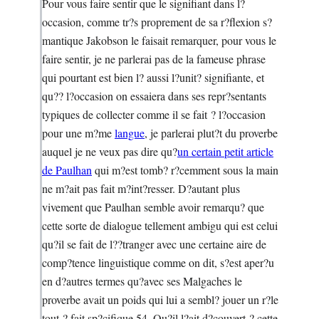
Pour vous faire sentir que le signifiant dans l?
occasion, comme tr?s proprement de sa r?flexion s?
mantique Jakobson le faisait remarquer, pour vous le
faire sentir, je ne parlerai pas de la fameuse phrase
qui pourtant est bien l? aussi l?unit? signifiante, et
qu?? l?occasion on essaiera dans ses repr?sentants
typiques de collecter comme il se fait ? l?occasion
pour une m?me
langue
, je parlerai plut?t du proverbe
auquel je ne veux pas dire qu?
un certain petit article
de Paulhan
qui m?est tomb? r?cemment sous la main
ne m?ait pas fait m?int?resser. D?autant plus
vivement que Paulhan semble avoir remarqu? que
cette sorte de dialogue tellement ambigu qui est celui
qu?il se fait de l??tranger avec une certaine aire de
comp?tence linguistique comme on dit, s?est aper?u
en d?autres termes qu?avec ses Malgaches le
proverbe avait un poids qui lui a sembl? jouer un r?le
tout ? fait sp?cifique 54. Qu?il l?ait d?couvert ? cette