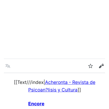
Language
Watch
Vie
[[Text///index|
Acheronta - Revista de
Psicoan?lisis y Cultura
]]
Encore