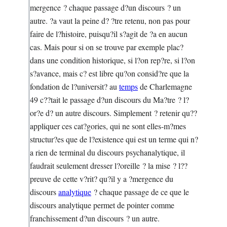
mergence ? chaque passage d?un discours ? un
autre. ?a vaut la peine d? ?tre retenu, non pas pour
faire de l?histoire, puisqu?il s?agit de ?a en aucun
cas. Mais pour si on se trouve par exemple plac?
dans une condition historique, si l?on rep?re, si l?on
s?avance, mais c? est libre qu?on consid?re que la
fondation de l?universit? au
temps
de Charlemagne
49 c??tait le passage d?un discours du Ma?tre ? l?
or?e d? un autre discours. Simplement ? retenir qu??
appliquer ces cat?gories, qui ne sont elles-m?mes
structur?es que de l?existence qui est un terme qui n?
a rien de terminal du discours psychanalytique, il
faudrait seulement dresser l?oreille ? la mise ? l??
preuve de cette v?rit? qu?il y a ?mergence du
discours
analytique
? chaque passage de ce que le
discours analytique permet de pointer comme
franchissement d?un discours ? un autre.