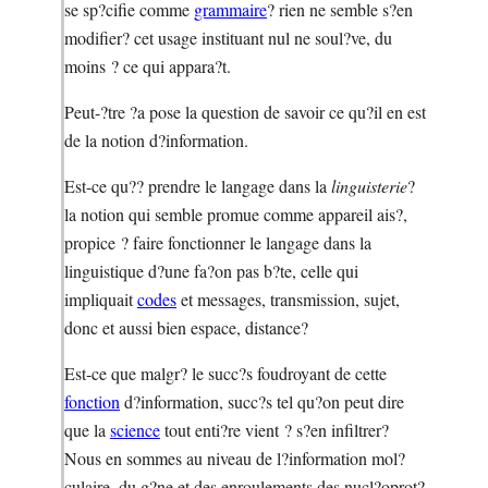
se sp?cifie comme
grammaire
? rien ne semble s?en
modifier? cet usage instituant nul ne soul?ve, du
moins ? ce qui appara?t.
Peut-?tre ?a pose la question de savoir ce qu?il en est
de la notion d?information.
Est-ce qu?? prendre le langage dans la
linguisterie
?
la notion qui semble promue comme appareil ais?,
propice ? faire fonctionner le langage dans la
linguistique d?une fa?on pas b?te, celle qui
impliquait
codes
et messages, transmission, sujet,
donc et aussi bien espace, distance?
Est-ce que malgr? le succ?s foudroyant de cette
fonction
d?information, succ?s tel qu?on peut dire
que la
science
tout enti?re vient ? s?en infiltrer?
Nous en sommes au niveau de l?information mol?
culaire, du g?ne et des enroulements des nucl?oprot?