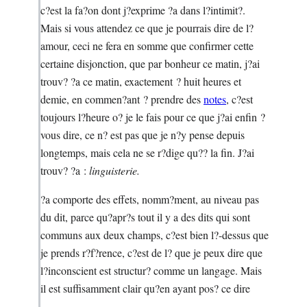
c?est la fa?on dont j?exprime ?a dans l?intimit?.
Mais si vous attendez ce que je pourrais dire de l?
amour, ceci ne fera en somme que confirmer cette
certaine disjonction, que par bonheur ce matin, j?ai
trouv? ?a ce matin, exactement ? huit heures et
demie, en commen?ant ? prendre des
notes
, c?est
toujours l?heure o? je le fais pour ce que j?ai enfin ?
vous dire, ce n? est pas que je n?y pense depuis
longtemps, mais cela ne se r?dige qu?? la fin. J?ai
trouv? ?a :
linguisterie.
?a comporte des effets, nomm?ment, au niveau pas
du dit, parce qu?apr?s tout il y a des dits qui sont
communs aux deux champs, c?est bien l?-dessus que
je prends r?f?rence, c?est de l? que je peux dire que
l?inconscient est structur? comme un langage. Mais
il est suffisamment clair qu?en ayant pos? ce dire