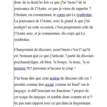
donc de la derni?re fois ce que j?ai ?nonc? de la
jouissance de l?Autre, ce que je viens de rappeler ?
l?instant, en commentant, le
corps
qui Le
symbolise
.
La jouissance de l?Autre, avec le grand A que j?ai
soulign? en cette occasion, c?est proprement celle de
l?Autre sexe, et je commentais, du corps qui Le
symbolise.
Changement de discours, assur?ment c?est l? qu?il
est ?tonnant que ce que j?articule ? partir du discours
psychanalytique, eh bien, ?a bouge, ?a noue, ?a se
traverse
50? personne n?accuse le coup !
J?ai beau dire que cette
notion
de discours elle est ?
prendre comme lien
social
, comme tel fond? sur le
langage, et diff?renciant ses fonctions ? propos de
cet usage du langage, et semble donc comme tel n??
tre pas sans rapport avec ce qui dans la linguistique