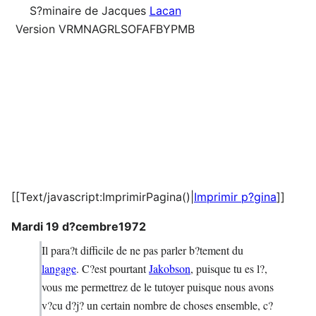
S?minaire de Jacques
Lacan
Version VRMNAGRLSOFAFBYPMB
[[Text/javascript:ImprimirPagina()|
Imprimir p?gina
]]
Mardi 19 d?cembre1972
Il para?t difficile de ne pas parler b?tement du
langage
. C?est pourtant
Jakobson
, puisque tu es l?,
vous me permettrez de le tutoyer puisque nous avons
v?cu d?j? un certain nombre de choses ensemble, c?