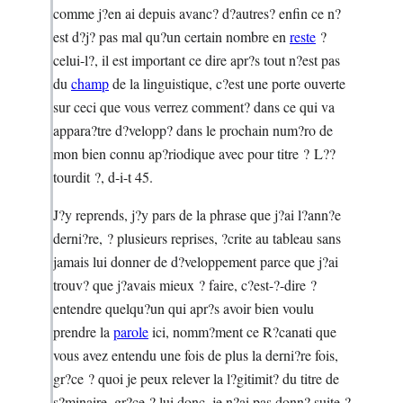
comme j?en ai depuis avanc? d?autres? enfin ce n?
est d?j? pas mal qu?un certain nombre en
reste
?
celui-l?, il est important ce dire apr?s tout n?est pas
du
champ
de la linguistique, c?est une porte ouverte
sur ceci que vous verrez comment? dans ce qui va
appara?tre d?velopp? dans le prochain num?ro de
mon bien connu ap?riodique avec pour titre ? L??
tourdit ?, d-i-t 45.
J?y reprends, j?y pars de la phrase que j?ai l?ann?e
derni?re, ? plusieurs reprises, ?crite au tableau sans
jamais lui donner de d?veloppement parce que j?ai
trouv? que j?avais mieux ? faire, c?est-?-dire ?
entendre quelqu?un qui apr?s avoir bien voulu
prendre la
parole
ici, nomm?ment ce R?canati que
vous avez entendu une fois de plus la derni?re fois,
gr?ce ? quoi je peux relever la l?gitimit? du titre de
s?minaire, gr?ce ? lui donc, je n?ai pas donn? suite ?