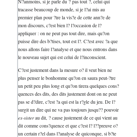
N?anmoins, si je parle du ? pas tout ?, celui qui
tracasse beaucoup de monde, si je l?ai mis au
premier plan pour ?tre la vis?e de cette ann?e de
mon discours, c?est bien l? l?occasion de l?
appliquer : on ne peut pas tout dire, mais qu?on
puisse dire des b?tises, tout est l?. C?est avec ?a que
nous allons faire l?analyse et que nous entrons dans
le nouveau sujet qui est celui de l?inconscient.
C?est justement dans la mesure o? il veut bien ne
plus penser le bonhomme qu?on en saura peut-?tre
un petit peu plus long et qu?on tirera quelques cons?
quences des dits, des dits justement dont on ne peut
pas se d?dire, c?est ?a qui est la r?gle du jeu. De l?
surgit un dire qui ne va pas toujours jusqu?? pouvoir
ex-sister
au dit, ? cause justement de ce qui vient au
dit comme cons?quence et que c?est l? l??preuve o?
un certain r?el dans l?analyse de quiconque, si b?te