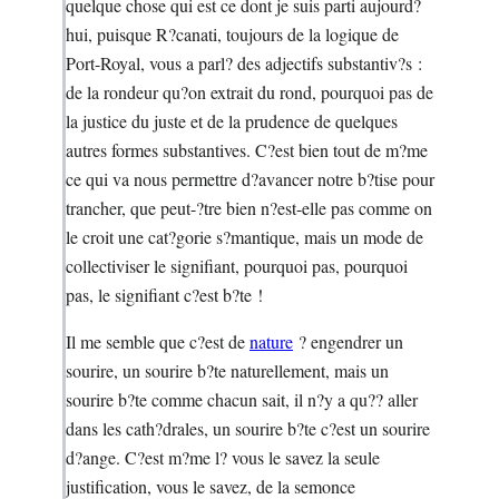
quelque chose qui est ce dont je suis parti aujourd?
hui, puisque R?canati, toujours de la logique de
Port-Royal, vous a parl? des adjectifs substantiv?s :
de la rondeur qu?on extrait du rond, pourquoi pas de
la justice du juste et de la prudence de quelques
autres formes substantives. C?est bien tout de m?me
ce qui va nous permettre d?avancer notre b?tise pour
trancher, que peut-?tre bien n?est-elle pas comme on
le croit une cat?gorie s?mantique, mais un mode de
collectiviser le signifiant, pourquoi pas, pourquoi
pas, le signifiant c?est b?te !
Il me semble que c?est de
nature
? engendrer un
sourire, un sourire b?te naturellement, mais un
sourire b?te comme chacun sait, il n?y a qu?? aller
dans les cath?drales, un sourire b?te c?est un sourire
d?ange. C?est m?me l? vous le savez la seule
justification, vous le savez, de la semonce