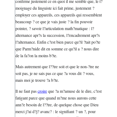
confirme justement ce en quoi il me semble que, le t?
moignage du linguiste ici fait prime, justement ?
employer ces appareils, ces appareils qui ressemblent
beaucoup ? ce que je vais juste ? la fin pouvoir
pointer, ? savoir l?articulation math?matique : l?
alternance apr?s la succession, l?encadrement apr?s
l?alternance. Enfin c?est bien parce qu?il ?tait po?te
que Parm?nide dit en somme ce qu?il a ? nous dire
de la fa?on la moins b?te.
Mais autrement que l??tre soit et que le non-?tre ne
soit pas, je ne sais pas ce que ?a vous dit ? vous,
mais moi je trouve ?a b?te.
Il ne faut pas
croire
que ?a m?amuse de le dire, c?est
fatigant parce que quand m?me nous aurons cette
ann?e besoin de l??tre, de quelque chose que Dieu
merci j?ai d?j? avanc? : le signifiant ? un ?, pour