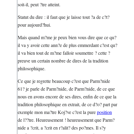
soit-il, peut ?tre atteint.
Statut du dire : il faut que je laisse tout ?a de c?t?
pour aujourd?hui.
Mais quand m?me je peux bien vous dire que ce qu?
il va y avoir cette ann?e de plus emmerdant c?est qu?
il va bien tout de m?me falloir soumettre ? cette ?
preuve un certain nombre de dires de la tradition
philosophique.
Ce que je regrette beaucoup c?est que Parm?nide
61? je parle de Parm?nide, de Parm?nide, de ce que
nous en avons encore de ses dires, enfin de ce que la
tradition philosophique en extrait, de ce d?o? part par
exemple mon ma?tre Koj?ve c?est la pure
position
de l??tre. Heureusement ! heureusement que Parm?
nide a ?crit, a ?crit en r?alit? des po?mes. Il s?y