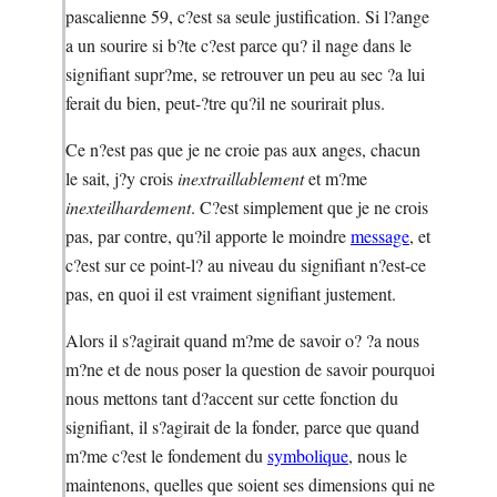
pascalienne 59, c?est sa seule justification. Si l?ange
a un sourire si b?te c?est parce qu? il nage dans le
signifiant supr?me, se retrouver un peu au sec ?a lui
ferait du bien, peut-?tre qu?il ne sourirait plus.
Ce n?est pas que je ne croie pas aux anges, chacun
le sait, j?y crois
inextraillablement
et m?me
inexteilhardement
. C?est simplement que je ne crois
pas, par contre, qu?il apporte le moindre
message
, et
c?est sur ce point-l? au niveau du signifiant n?est-ce
pas, en quoi il est vraiment signifiant justement.
Alors il s?agirait quand m?me de savoir o? ?a nous
m?ne et de nous poser la question de savoir pourquoi
nous mettons tant d?accent sur cette fonction du
signifiant, il s?agirait de la fonder, parce que quand
m?me c?est le fondement du
symbolique
, nous le
maintenons, quelles que soient ses dimensions qui ne