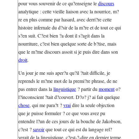
pour vous souvenir de ce qu?enseigne le
discours
analytique : cette vieille liaison avec la nourrice, m?
re en plus comme par hasard, avec derri?re cette
histoire infernale du d?sir de la m?re et de tout ce qui
s?en suit. C?est bien ?a dont il s?agit dans la
nourriture, c?est bien quelque sorte de b?tise, mais
que le m?me discours assoit si je puis dire dans son
droit
.
Un jour je me suis aper?u qu?il ?tait difficile, je
reprends le m?me mot de la premi?re phrase, de ne
pas entrer dans la
linguistique
? partir du
moment
o?
l?inconscient ?tait d?couvert. D?o? j? ai fait quelque
chose
, qui me para?t ?
vrai
dire la seule objection
que je puisse formuler ? ce que vous avez pu
entendre l?un de ces jours de la bouche de Jakobson,
c?est ?
savoir
que tout ce qui est du langage rel?
verait de la linguistique, c?est-?-dire en dernier terme