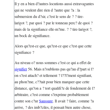
Il y en a bien d?autres locutions aussi extravagantes
qui ne veulent dire rien d ?autre que ?a : la
submersion du d?sir, c?est le sens de ? ? tire-
larigot ?, par quoi ? par le tonneau perc? de quoi ?
mais de la signifiance elle-m?me. ? ? tire-larigot ?,
un bock de signifiance.
Alors qu?est-ce que, qu?est-ce que c?est que cette
signifiance ?
Au niveau o? nous sommes c?est ce qui a effet de
signifier
56. Mais n?oublions pas qu?au d?part si l?
on s?est attach? et tellement ? l??l?ment signifiant,
au phon?me, c??tait pour bien marquer que cette
distance, qu?on a ? tort qualifi?e de fondement de l?
arbitraire, c?est comme s?exprime probablement
contre son c?ur
Saussure
. Il avait ? faire, comme ?a
arrive, ? des imb?ciles, il pensait bien autre chose,