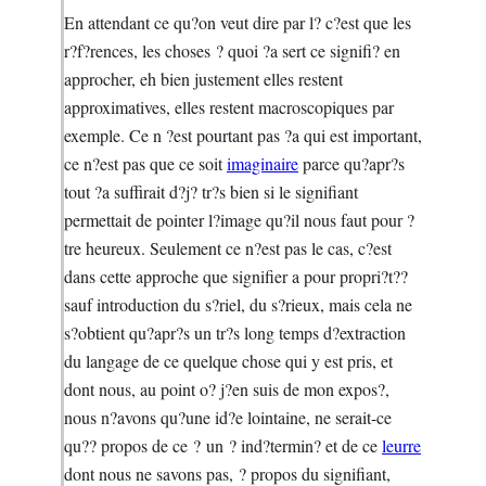
En attendant ce qu?on veut dire par l? c?est que les
r?f?rences, les choses ? quoi ?a sert ce signifi? en
approcher, eh bien justement elles restent
approximatives, elles restent macroscopiques par
exemple. Ce n ?est pourtant pas ?a qui est important,
ce n?est pas que ce soit
imaginaire
parce qu?apr?s
tout ?a suffirait d?j? tr?s bien si le signifiant
permettait de pointer l?image qu?il nous faut pour ?
tre heureux. Seulement ce n?est pas le cas, c?est
dans cette approche que signifier a pour propri?t??
sauf introduction du s?riel, du s?rieux, mais cela ne
s?obtient qu?apr?s un tr?s long temps d?extraction
du langage de ce quelque chose qui y est pris, et
dont nous, au point o? j?en suis de mon expos?,
nous n?avons qu?une id?e lointaine, ne serait-ce
qu?? propos de ce ? un ? ind?termin? et de ce
leurre
dont nous ne savons pas, ? propos du signifiant,