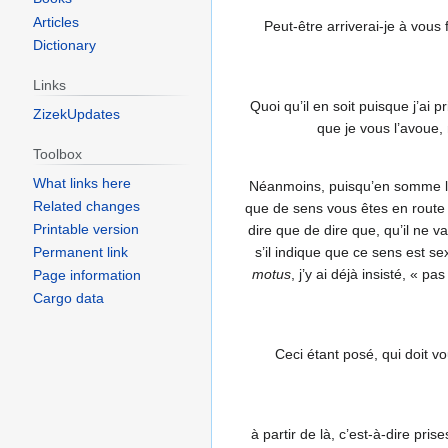
Articles
Peut-être arriverai-je à vous 
Dictionary
Links
Quoi qu’il en soit puisque j’ai p
ZizekUpdates
que je vous l’avoue,
Toolbox
What links here
Néanmoins, puisqu’en somme la si
Related changes
que de sens vous êtes en route d
Printable version
dire que de dire que, qu’il ne va
s’il indique que ce sens est sex
Permanent link
motus
, j’y ai déjà insisté, « 
Page information
Cargo data
Ceci étant posé, qui doit v
à partir de là, c’est-à-dire pri