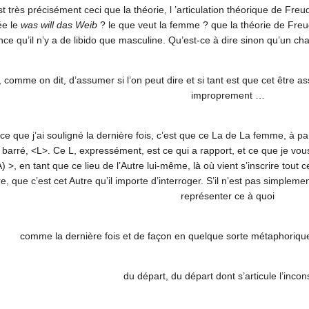
 très précisément ceci que la théorie, l ’articulation théorique de Freu
ée le
was will das Weib
? le que veut la femme ? que la théorie de Fr
ce qu’il n’y a de libido que masculine. Qu’est-ce à dire sinon qu’un 
i, comme on dit, d’assumer si l’on peut dire et si tant est que cet être 
improprement …
e, ce que j’ai souligné la dernière fois, c’est que ce La de La femme, à 
ue barré, <L>. Ce L, expressément, est ce qui a rapport, et ce que je vous
 >, en tant que ce lieu de l’Autre lui-même, là où vient s’inscrire tout 
e, que c’est cet Autre qu’il importe d’interroger. S’il n’est pas simpleme
représenter ce à quoi
comme la dernière fois et de façon en quelque sorte métaphorique
du départ, du départ dont s’articule l’incon