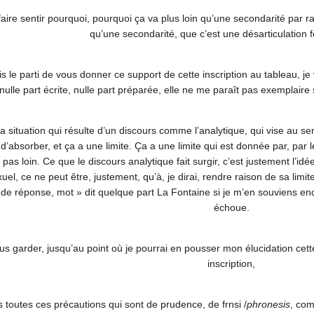
faire sentir pourquoi, pourquoi ça va plus loin qu’une secondarité par rapp
qu’une secondarité, que c’est une désarticulation
ris le parti de vous donner ce support de cette inscription au tableau, je 
 nulle part écrite, nulle part préparée, elle ne me paraît pas exemplai
tuation qui résulte d’un discours comme l’analytique, qui vise au sens, 
’absorber, et ça a une limite. Ça a une limite qui est donnée par, par le
 pas loin. Ce que le discours analytique fait surgir, c’est justement l’id
uel, ce ne peut être, justement, qu’à, je dirai, rendre raison de sa limite
pas de réponse, mot » dit quelque part La Fontaine si je m’en souviens enc
échoue.
ous garder, jusqu’au point où je pourrai en pousser mon élucidation cet
inscription,
ses toutes ces précautions qui sont de prudence, de frnsi /
phronesis
, com