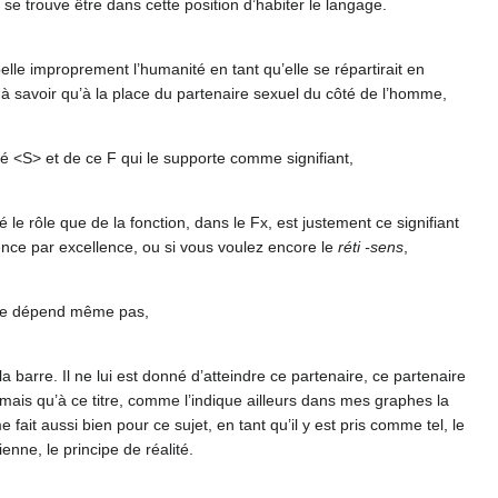
se trouve être dans cette position d’habiter le langage.
elle improprement l’humanité en tant qu’elle se répartirait en
ir, à savoir qu’à la place du partenaire sexuel du côté de l’homme,
rré <S> et de ce F qui le supporte comme signifiant,
é le rôle que de la fonction, dans le Fx, est justement ce signifiant
cence par excellence, ou si vous voulez encore le
réti -sens
,
l ne dépend même pas,
la barre. Il ne lui est donné d’atteindre ce partenaire, ce partenaire
r, mais qu’à ce titre, comme l’indique ailleurs dans mes graphes la
 fait aussi bien pour ce sujet, en tant qu’il y est pris comme tel, le
nne, le principe de réalité.