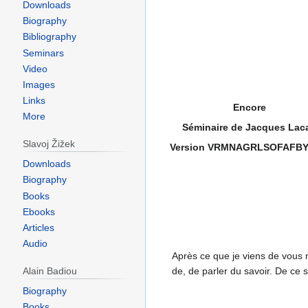
Downloads
Biography
Bibliography
Seminars
Video
Images
Jump
Jump
Links
Encore
to
to
More
Séminaire de Jacques Lac
navigation
search
Slavoj Žižek
Version VRMNAGRLSOFAFB
Downloads
Biography
Books
Ebooks
Articles
Audio
Après ce que je viens de vous m
de, de parler du savoir. De ce s
Alain Badiou
Biography
Books