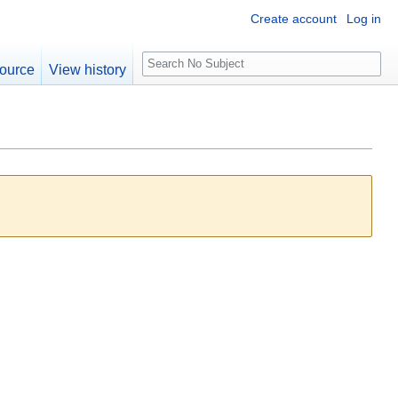
Create account
Log in
S
ource
View history
e
a
r
c
h