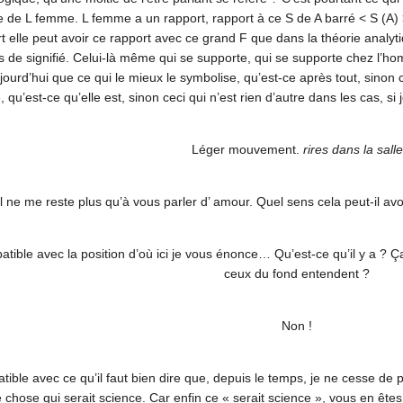
e de L femme. L femme a un rapport, rapport à ce S de A barré < S (A) > 
t elle peut avoir ce rapport avec ce grand F que dans la théorie analyti
 pas de signifié. Celui-là même qui se supporte, qui se supporte chez l’h
aujourd’hui que ce qui le mieux le symbolise, qu’est-ce après tout, sino
 qu’est-ce qu’elle est, sinon ceci qui n’est rien d’autre dans les cas, si 
Léger mouvement.
rires dans la salle
l ne me reste plus qu’à vous parler d’ amour. Quel sens cela peut-il avoi
patible avec la position d’où ici je vous énonce… Qu’est-ce qu’il y a 
ceux du fond entendent ?
Non !
ible avec ce qu’il faut bien dire que, depuis le temps, je ne cesse de po
 chose qui serait science. Car enfin ce « serait science », vous en ête