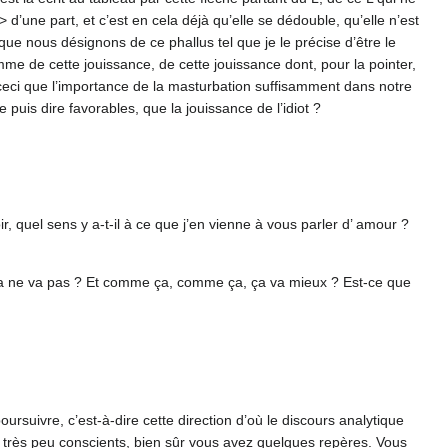
d’une part, et c’est en cela déjà qu’elle se dédouble, qu’elle n’est
que nous désignons de ce phallus tel que je le précise d’être le
omme de cette jouissance, de cette jouissance dont, pour la pointer,
n ceci que l’importance de la masturbation suffisamment dans notre
je puis dire favorables, que la jouissance de l’idiot ?
r, quel sens y a-t-il à ce que j’en vienne à vous parler d’ amour ?
? Ça ne va pas ? Et comme ça, comme ça, ça va mieux ? Est-ce que
ursuivre, c’est-à-dire cette direction d’où le discours analytique
s très peu conscients, bien sûr vous avez quelques repères. Vous