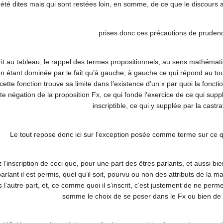
été dites mais qui sont restées loin, en somme, de ce que le discours a
prises donc ces précautions de pruden
crit au tableau, le rappel des termes propositionnels, au sens mathématiq
tion étant dominée par le fait qu’à gauche, à gauche ce qui répond au t
 cette fonction trouve sa limite dans l’existence d’un x par quoi la fonct
 négation de la proposition Fx, ce qui fonde l’exercice de ce qui suppl
inscriptible, ce qui y supplée par la castra
Le tout repose donc ici sur l’exception posée comme terme sur ce qu
 l’inscription de ceci que, pour une part des êtres parlants, et aussi b
parlant il est permis, quel qu’il soit, pourvu ou non des attributs de la 
ans l’autre part, et, ce comme quoi il s’inscrit, c’est justement de ne perm
somme le choix de se poser dans le Fx ou bien de 