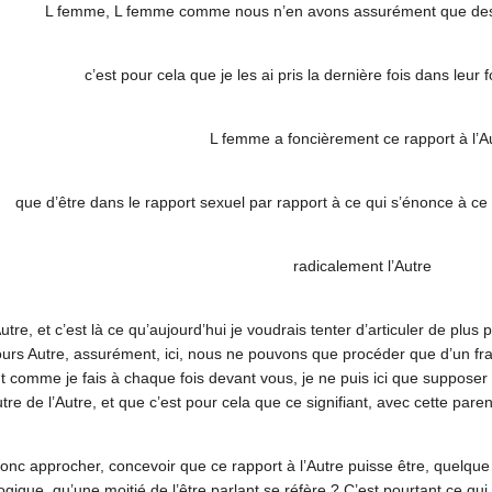
L femme, L femme comme nous n’en avons assurément que de
c’est pour cela que je les ai pris la dernière fois dans leu
L femme a foncièrement ce rapport à l’A
que d’être dans le rapport sexuel par rapport à ce qui s’énonce à ce 
radicalement l’Autre
Autre, et c’est là ce qu’aujourd’hui je voudrais tenter d’articuler de plus
ujours Autre, assurément, ici, nous ne pouvons que procéder que d’un fray
 comme je fais à chaque fois devant vous, je ne puis ici que supposer q
utre de l’Autre, et que c’est pour cela que ce signifiant, avec cette p
 approcher, concevoir que ce rapport à l’Autre puisse être, quelque pa
gique, qu’une moitié de l’être parlant se réfère ? C’est pourtant ce qui 