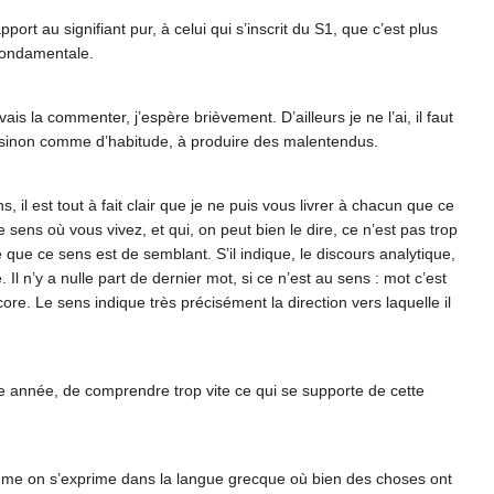
ort au signifiant pur, à celui qui s’inscrit du S1, que c’est plus
 fondamentale.
vais la commenter, j’espère brièvement. D’ailleurs je ne l’ai, il faut
re sinon comme d’habitude, à produire des malentendus.
il est tout à fait clair que je ne puis vous livrer à chacun que ce
 sens où vous vivez, et qui, on peut bien le dire, ce n’est pas trop
ée que ce sens est de semblant. S’il indique, le discours analytique,
. Il n’y a nulle part de dernier mot, si ce n’est au sens : mot c’est
ore. Le sens indique très précisément la direction vers laquelle il
te année, de comprendre trop vite ce qui se supporte de cette
me on s’exprime dans la langue grecque où bien des choses ont