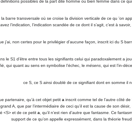
s définitions possibles de la part dite homme ou bien femme dans ce qui 
la barre transversale où se croise la division verticale de ce qu ’on app
 avez l’indication, l’indication scandée de ce dont il s’agit, c’est à savo
j’ai, non certes pour le privilégier d’aucune façon, inscrit ici du S ba
ns le S1 d’être entre tous les signifiants celui qui paradoxalement a jou
ifié, qui quant au sens en symbolise l’échec, le
mésens
, qui est l’in-dé
ce S, ce S ainsi doublé de ce signifiant dont en somme i
ue partenaire, qu’à cet objet petit
a
inscrit comme tel de l’autre côté de 
n grand A, que par l’intermédiaire de ceci qu’il est la cause de son dési
é <S> et de ce petit
a
, qu’il n’est rien d’autre que fantasme. Ce fantasme
support de ce qu’on appelle expressément, dans la théorie freudie