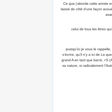
Ce que j’aborde cette année est
laissé de côté d’une façon avou
avan
celui de tous les êtres qu
puisqu’ici je vous le rappell
s’écrire, qu’il n’y a ici de La q
grand A en tant que barré, <S (A)
sa nature, si radicalement l’Autr