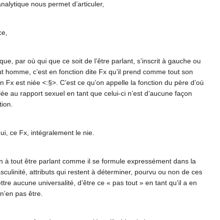
nalytique nous permet d’articuler,
ce,
ue, par où qui que ce soit de l’être parlant, s’inscrit à gauche ou
out homme, c’est en fonction dite Fx qu’il prend comme tout son
ion Fx est niée <:§>. C’est ce qu’on appelle la fonction du père d’où
ée au rapport sexuel en tant que celui-ci n’est d’aucune façon
tion.
i, ce Fx, intégralement le nie.
ien à tout être parlant comme il se formule expressément dans la
masculinité, attributs qui restent à déterminer, pourvu ou non de ces
ettre aucune universalité, d’être ce « pas tout » en tant qu’il a en
n’en pas être.