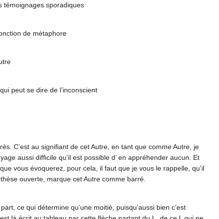
s témoignages sporadiques
r fonction de métaphore
utre
qui peut se dire de l’inconscient
 près. C’est au signifiant de cet Autre, en tant que comme Autre, je
age aussi difficile qu’il est possible d’ en appréhender aucun. Et
ue vous évoquerez, pour cela, il faut que je vous le rappelle, qu’il
arenthèse ouverte, marque cet Autre comme barré.
rt, ce qui détermine qu’une moitié, puisqu’aussi bien c’est
est là écrit au tableau par cette flèche partant du L, de ce L qui ne