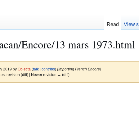
Read
View s
Lacan/Encore/13 mars 1973.html
uly 2019 by
Objecta
(
talk
|
contribs
)
(Importing French Encore)
test revision (diff) | Newer revision → (diff)