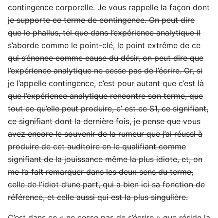
contingence corporelle. Je vous rappelle la façon dont
je supporte ce terme de contingence. On peut dire
que le phallus, tel que dans l’expérience analytique il
s’aborde comme le point-clé, le point extrême de ce
qui s’énonce comme cause du désir, on peut dire que
l’expérience analytique ne cesse pas de l’écrire. Or, si
je l’appelle contingence, c’est pour autant que c’est là
que l’expérience analytique rencontre son terme, que
tout ce qu’elle peut produire, c’ est ce S1, ce signifiant,
ce signifiant dont la dernière fois, je pense que vous
avez encore le souvenir de la rumeur que j’ai réussi à
produire de cet auditoire en le qualifiant comme
signifiant de la jouissance même la plus idiote, et, on
me l’a fait remarquer dans les deux sens du terme,
celle de l’idiot d’une part, qui a bien ici sa fonction de
référence, et celle aussi qui est la plus singulière.
C’est dans ce « ne cesse pas de s’écrire » que réside la