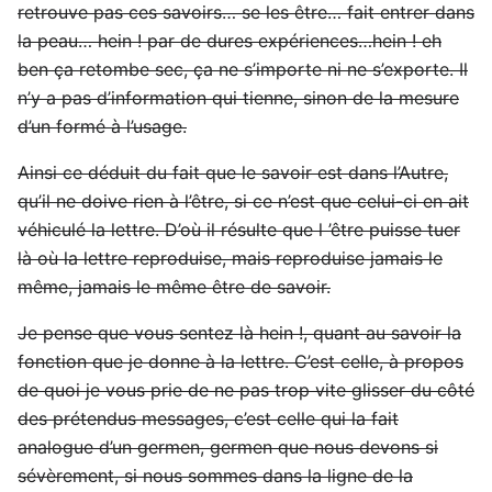
retrouve pas ces savoirs… se les être… fait entrer dans
la peau… hein ! par de dures expériences…hein ! eh
ben ça retombe sec, ça ne s’importe ni ne s’exporte. Il
n’y a pas d’information qui tienne, sinon de la mesure
d’un formé à l’usage.
Ainsi ce déduit du fait que le savoir est dans l’Autre,
qu’il ne doive rien à l’être, si ce n’est que celui-ci en ait
véhiculé la lettre. D’où il résulte que l ’être puisse tuer
là où la lettre reproduise, mais reproduise jamais le
même, jamais le même être de savoir.
Je pense que vous sentez là hein !, quant au savoir la
fonction que je donne à la lettre. C’est celle, à propos
de quoi je vous prie de ne pas trop vite glisser du côté
des prétendus messages, c’est celle qui la fait
analogue d’un germen, germen que nous devons si
sévèrement, si nous sommes dans la ligne de la