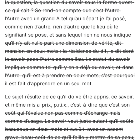
la question, la question du savoir sous la forme qu’est-
ce qui sait ? Se rend-on compte que c’est l’Autre,
l’Autre avec un grand A tel qu’au départ je l’ai posé,
comme rien d’autre, rien d’autre que le lieu où le
signifiant se pose, et sans lequel rien ne nous indique
qu’il n’y ait nulle part une dimension de vérité, dit-
mansion en deux mots : la résidence du dit, le dit dont
le savoir pose l’Autre comme lieu. Le statut du savoir
implique comme tel qu’il y en a déjà du savoir, et dans
l’Autre, qu’il est à prendre en deux mots, c’est pourquoi
il est fait d’apprendre en un seul mot.
Le sujet résulte de ce qu’il doive être appris, ce savoir,
et même mis a-prix, p.r.i.x., c’est-à-dire que c’est son
coût qui l’évalue non pas comme d’échange mais
comme d’usage. Le savoir vaut juste autant qu’il coûte
beaucoup en deux mots et c.o.û.t. avec un accent
grave, beau-coût de ce qu’il faille y mettre de sa peau,