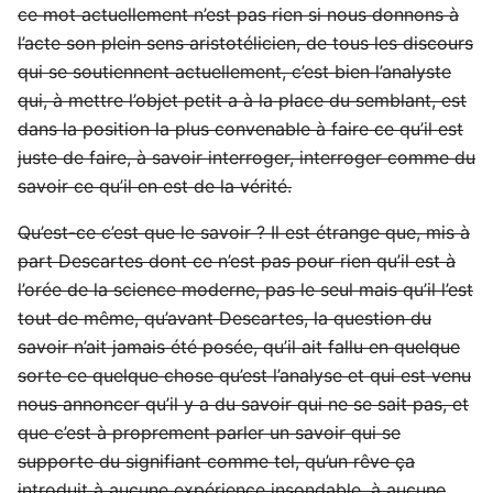
ce mot actuellement n’est pas rien si nous donnons à
l’acte son plein sens aristotélicien, de tous les discours
qui se soutiennent actuellement, c’est bien l’analyste
qui, à mettre l’objet petit a à la place du semblant, est
dans la position la plus convenable à faire ce qu’il est
juste de faire, à savoir interroger, interroger comme du
savoir ce qu’il en est de la vérité.
Qu’est-ce c’est que le savoir ? Il est étrange que, mis à
part Descartes dont ce n’est pas pour rien qu’il est à
l’orée de la science moderne, pas le seul mais qu’il l’est
tout de même, qu’avant Descartes, la question du
savoir n’ait jamais été posée, qu’il ait fallu en quelque
sorte ce quelque chose qu’est l’analyse et qui est venu
nous annoncer qu’il y a du savoir qui ne se sait pas, et
que c’est à proprement parler un savoir qui se
supporte du signifiant comme tel, qu’un rêve ça
introduit à aucune expérience insondable, à aucune