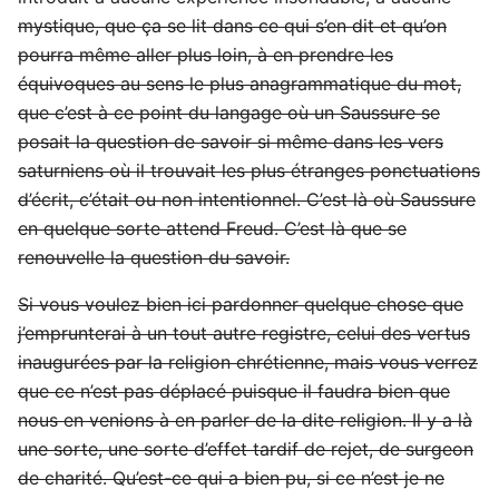
mystique, que ça se lit dans ce qui s’en dit et qu’on
pourra même aller plus loin, à en prendre les
équivoques au sens le plus anagrammatique du mot,
que c’est à ce point du langage où un Saussure se
posait la question de savoir si même dans les vers
saturniens où il trouvait les plus étranges ponctuations
d’écrit, c’était ou non intentionnel. C’est là où Saussure
en quelque sorte attend Freud. C’est là que se
renouvelle la question du savoir.
Si vous voulez bien ici pardonner quelque chose que
j’emprunterai à un tout autre registre, celui des vertus
inaugurées par la religion chrétienne, mais vous verrez
que ce n’est pas déplacé puisque il faudra bien que
nous en venions à en parler de la dite religion. Il y a là
une sorte, une sorte d’effet tardif de rejet, de surgeon
de charité. Qu’est-ce qui a bien pu, si ce n’est je ne