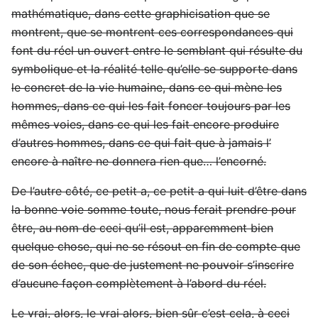
mathématique, dans cette graphicisation que se
montrent, que se montrent ces correspondances qui
font du réel un ouvert entre le semblant qui résulte du
symbolique et la réalité telle qu’elle se supporte dans
le concret de la vie humaine, dans ce qui mène les
hommes, dans ce qui les fait foncer toujours par les
mêmes voies, dans ce qui les fait encore produire
d’autres hommes, dans ce qui fait que à jamais l’
encore à naître ne donnera rien que… l’encorné.
De l’autre côté, ce petit a, ce petit a qui luit d’être dans
la bonne voie somme toute, nous ferait prendre pour
être, au nom de ceci qu’il est, apparemment bien
quelque chose, qui ne se résout en fin de compte que
de son échec, que de justement ne pouvoir s’inscrire
d’aucune façon complètement à l’abord du réel.
Le vrai, alors, le vrai alors, bien sûr c’est cela, à ceci