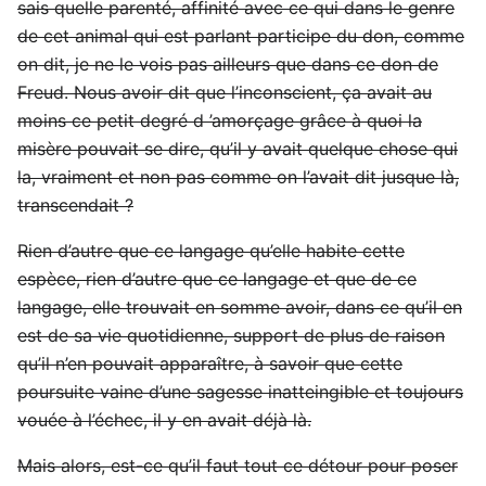
sais quelle parenté, affinité avec ce qui dans le genre
de cet animal qui est parlant participe du don, comme
on dit, je ne le vois pas ailleurs que dans ce don de
Freud. Nous avoir dit que l’inconscient, ça avait au
moins ce petit degré d ’amorçage grâce à quoi la
misère pouvait se dire, qu’il y avait quelque chose qui
la, vraiment et non pas comme on l’avait dit jusque là,
transcendait ?
Rien d’autre que ce langage qu’elle habite cette
espèce, rien d’autre que ce langage et que de ce
langage, elle trouvait en somme avoir, dans ce qu’il en
est de sa vie quotidienne, support de plus de raison
qu’il n’en pouvait apparaître, à savoir que cette
poursuite vaine d’une sagesse inatteingible et toujours
vouée à l’échec, il y en avait déjà là.
Mais alors, est-ce qu’il faut tout ce détour pour poser