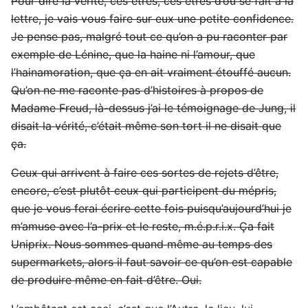
Pour dire la vérité, ces êtres, ces êtres d’où se fait à la
lettre, je vais vous faire sur eux une petite confidence.
Je pense pas, malgré tout ce qu’on a pu raconter par
exemple de Lénine, que la haine ni l’amour, que
l’hainamoration, que ça en ait vraiment étouffé aucun.
Qu’on ne me raconte pas d’histoires à propos de
Madame Freud, là-dessus j’ai le témoignage de Jung, il
disait la vérité, c’était même son tort il ne disait que
ça.
Ceux qui arrivent à faire ces sortes de rejets d’être,
encore, c’est plutôt ceux qui participent du mépris,
que je vous ferai écrire cette fois puisqu’aujourd’hui je
m’amuse avec l’a-prix et le reste, m.é.p.r.i.x. Ça fait
Uniprix. Nous sommes quand même au temps des
supermarkets, alors il faut savoir ce qu’on est capable
de produire même en fait d’être. Oui.