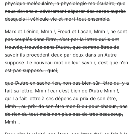
physique moléculaire, la physiologie moléculaire, que
nous devons si sévèrement séparer des corps auprès
desquels il véhicule vie et mort tout ensemble.
Marx et Lénine, Mmh !, Freud et Lacan, Mmh !, ne sont
pas couplés dans l’être, c’est par la lettre qu’ils ont
trouvée, trouvée dans l’Autre, que comme êtres de
savoir ils procèdent deux par deux dans un Autre
supposé. Le nouveau mot de leur savoir, c’est que n’en
est pas supposé… quoi,
que l’Autre en sache rien, non pas bien sûr l’être qui y a
fait sa lettre, Mmh ! car c’est bien de l’Autre Mmh !,
qu’il a fait lettre à ses dépens au prix de son être,
Mmh !, au prix de son être mon Dieu pour chacun, pas
de rien du tout mais non plus pas de très beaucoup,
Mmh !.