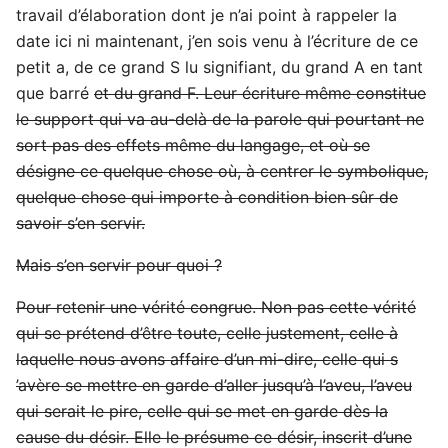
travail d’élaboration dont je n’ai point à rappeler la
date ici ni maintenant, j’en sois venu à l’écriture de ce
petit a, de ce grand S lu signifiant, du grand A en tant
que barré
et du grand F. Leur écriture même constitue
le support qui va au-delà de la parole qui pourtant ne
sort pas des effets même du langage, et où se
désigne ce quelque chose où, à centrer le symbolique,
quelque chose qui importe à condition bien sûr de
savoir s’en servir.
Mais s’en servir pour quoi ?
Pour retenir une vérité congrue. Non pas cette vérité
qui se prétend d’être toute, celle justement, celle à
laquelle nous avons affaire d’un mi-dire, celle qui s
’avère se mettre en garde d’aller jusqu’à l’aveu, l’aveu
qui serait le pire, celle qui se met en garde dès la
cause du désir. Elle le présume ce désir, inscrit d’une