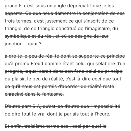
grand F, c’est sous un angle dépréciatif que je les
apporte. Ce que nous démontre la conjonction de ces
trois termes, c’est justement ce qui s’inscrit de ce
triangle, de ce triangle constitué de l’imaginaire, du
symbolique et du réel, et où se désigne de leur
jonction… quoi ?
à droite le peu de réalité dont se supporte ce principe
qu’à promu Freud comme étant celui qui s’élabore d’un
progrès, lequel serait dans son fond celui du principe
du plaisir, le peu de réalité, c’est-à-dire ceci que tout
ce qu’il nous est permis d’aborder de réalité reste
enraciné dans le fantasme.
D’autre part S A, qu’est-ce d’autre que l’impossibilité
de dire tout le vrai dont je parlais tout à l’heure.
Et enfin, troisième terme ceci, ceci par quoi le