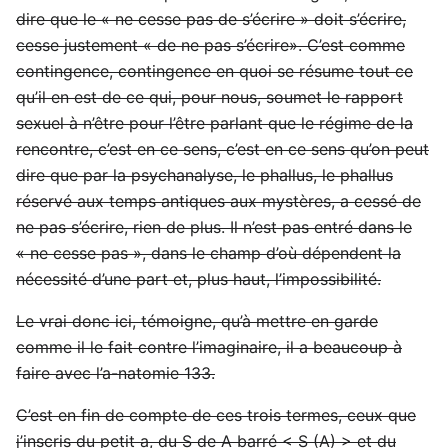
dire que le « ne cesse pas de s’écrire » doit s’écrire,
cesse justement « de ne pas s’écrire». C’est comme
contingence, contingence en quoi se résume tout ce
qu’il en est de ce qui, pour nous, soumet le rapport
sexuel à n’être pour l’être parlant que le régime de la
rencontre, c’est en ce sens, c’est en ce sens qu’on peut
dire que par la psychanalyse, le phallus, le phallus
réservé aux temps antiques aux mystères, a cessé de
ne pas s’écrire, rien de plus. Il n’est pas entré dans le
« ne cesse pas », dans le champ d’où dépendent la
nécessité d’une part et, plus haut, l’impossibilité.
Le vrai donc ici, témoigne, qu’à mettre en garde
comme il le fait contre l’imaginaire, il a beaucoup à
faire avec l’a-natomie 133.
C’est en fin de compte de ces trois termes, ceux que
j’inscris du petit a, du S de A barré < S (A) > et du