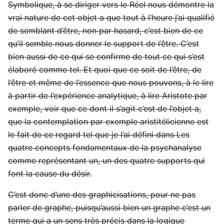
Symbolique, à se diriger vers le Réel nous démontre la
vrai nature de cet objet a que tout à l’heure j’ai qualifié
de semblant d’être, non par hasard, c’est bien de ce
qu’il semble nous donner le support de l’être. C’est
bien aussi de ce qui se confirme de tout ce qui s’est
élaboré comme tel. Et quoi que ce soit de l’être, de
l’être et même de l’essence que nous pouvons, à le lire
à partir de l’expérience analytique, à lire Aristote par
exemple, voir que ce dont il s’agit c’est de l’objet a,
que la contemplation par exemple aristitélicienne est
le fait de ce regard tel que je l’ai défini dans Les
quatre concepts fondamentaux de la psychanalyse
comme représentant un, un des quatre supports qui
font la cause du désir.
C’est donc d’une des graphicisations, pour ne pas
parler de graphe, puisqu’aussi bien un graphe c’est un
terme qui a un sens très précis dans la logique