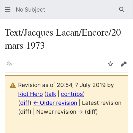
No Subject
Sea
Text/Jacques Lacan/Encore/20
mars 1973
Language
Watch
Vie
Revision as of 20:54, 7 July 2019 by
Riot Hero
(
talk
|
contribs
)
(
diff
)
← Older revision
| Latest revision
(diff) | Newer revision → (diff)