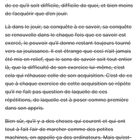
de ce qu’il soit difficile, difficile de quoi, et bien moins
de l’acquérir que d’en jouir.
Là dans le jouir, sa conquête à ce savoir, sa conquête
se renouvelle dans le chaque fois que ce savoir est
exercé, le pouvoir qu’il donne restant toujours tourné
vers sa jouissance. Il est étrange que ceci n’ait jamais
été mis en relief, que le sens de savoir soit tout entier
là, que la difficulté de son exercice lui-même, c’est
cela qui réhausse celle de son acquisition. C’est de ce
que à chaque exercice de cette acquisition se répète
qu’il ne fait pas question de laquelle de ces
répétitions, de laquelle est à poser comme première
dans son appris.
Bien sûr, qu’il y a des choses qui courent et qui ont
tout à fait l’air de marcher comme des petites
machines, on appelle ça des ordinateurs. Mais qu’est-