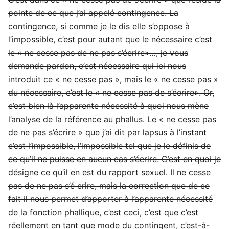
pointe de ce que j’ai appelé contingence. La
contingence, si comme je le dis elle s’oppose à
l’impossible, c’est pour autant que le nécessaire c’est
le « ne cesse pas de ne pas s’écrire»…, je vous
demande pardon, c’est nécessaire qui ici nous
introduit ce « ne cesse pas », mais le « ne cesse pas »
du nécessaire, c’est le « ne cesse pas de s’écrire». Or,
c’est bien là l’apparente nécessité à quoi nous mène
l’analyse de la référence au phallus. Le « ne cesse pas
de ne pas s’écrire » que j’ai dit par lapsus à l’instant
c’est l’impossible, l’impossible tel que je le définis de
ce qu’il ne puisse en aucun cas s’écrire. C’est en quoi je
désigne ce qu’il en est du rapport sexuel. Il ne cesse
pas de ne pas s’é crire, mais la correction que de ce
fait il nous permet d’apporter à l’apparente nécessité
de la fonction phallique, c’est ceci, c’est que c’est
réellement en tant que mode du contingent, c’est-à-