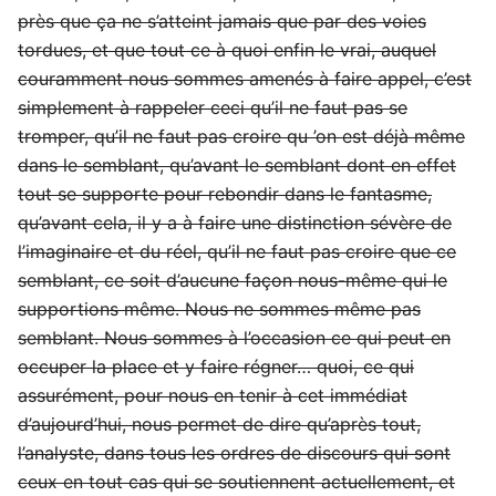
près que ça ne s’atteint jamais que par des voies
tordues, et que tout ce à quoi enfin le vrai, auquel
couramment nous sommes amenés à faire appel, c’est
simplement à rappeler ceci qu’il ne faut pas se
tromper, qu’il ne faut pas croire qu ’on est déjà même
dans le semblant, qu’avant le semblant dont en effet
tout se supporte pour rebondir dans le fantasme,
qu’avant cela, il y a à faire une distinction sévère de
l’imaginaire et du réel, qu’il ne faut pas croire que ce
semblant, ce soit d’aucune façon nous-même qui le
supportions même. Nous ne sommes même pas
semblant. Nous sommes à l’occasion ce qui peut en
occuper la place et y faire régner… quoi, ce qui
assurément, pour nous en tenir à cet immédiat
d’aujourd’hui, nous permet de dire qu’après tout,
l’analyste, dans tous les ordres de discours qui sont
ceux en tout cas qui se soutiennent actuellement, et