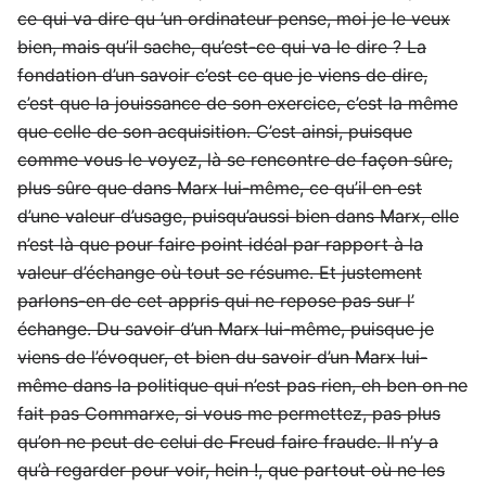
ce qui va dire qu ’un ordinateur pense, moi je le veux
bien, mais qu’il sache, qu’est-ce qui va le dire ? La
fondation d’un savoir c’est ce que je viens de dire,
c’est que la jouissance de son exercice, c’est la même
que celle de son acquisition. C’est ainsi, puisque
comme vous le voyez, là se rencontre de façon sûre,
plus sûre que dans Marx lui-même, ce qu’il en est
d’une valeur d’usage, puisqu’aussi bien dans Marx, elle
n’est là que pour faire point idéal par rapport à la
valeur d’échange où tout se résume. Et justement
parlons-en de cet appris qui ne repose pas sur l’
échange. Du savoir d’un Marx lui-même, puisque je
viens de l’évoquer, et bien du savoir d’un Marx lui-
même dans la politique qui n’est pas rien, eh ben on ne
fait pas Commarxe, si vous me permettez, pas plus
qu’on ne peut de celui de Freud faire fraude. Il n’y a
qu’à regarder pour voir, hein !, que partout où ne les