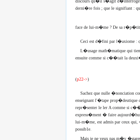
discours qu�il s�agit d�interroger
derni�re fois ; que le signifiant : q
face de lui-m�me ? De sa r�p�titi
Ceci est d�fini par l�axiome : 
L�usage math�matique qui tient pr
ensuite comme si c��tait la deuxi�m
(
p22->
)
Sachez que nulle �nonciation co
enseignant l'�tape prop�deutique de
repr�senter le ler A comme si c��
express�ment � faire aujourd�hui p
lui-m�me, est admis par ceux qui, � 
possib1e.
Mais je ne veux pas m�y �garer