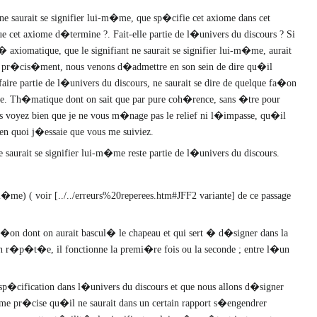
t ne saurait se signifier lui-m�me, que sp�cifie cet axiome dans cet
que cet axiome d�termine ?. Fait-elle partie de l�univers du discours ? Si
iomatique, que le signifiant ne saurait se signifier lui-m�me, aurait
que pr�cis�ment, nous venons d�admettre en son sein de dire qu�il
 faire partie de l�univers du discours, ne saurait se dire de quelque fa�on
e. Th�matique dont on sait que par pure coh�rence, sans �tre pour
ous voyez bien que je ne vous m�nage pas le relief ni l�impasse, qu�il
ce en quoi j�essaie que vous me suiviez.
aurait se signifier lui-m�me reste partie de l�univers du discours.
i-m�me) (
voir [../../erreurs%20reperees.htm#JFF2 variante] de ce passage
�on dont on aurait bascul� le chapeau et qui sert � d�signer dans la
ion r�p�t�e, il fonctionne la premi�re fois ou la seconde ; entre l�un
sp�cification dans l�univers du discours et que nous allons d�signer
iome pr�cise qu�il ne saurait dans un certain rapport s�engendrer