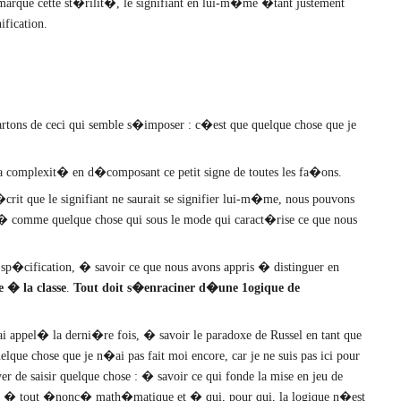
marque cette st�rilit�, le signifiant en lui-m�me �tant justement
fication.
tons de ceci qui semble s�imposer : c�est que quelque chose que je
 complexit� en d�composant ce petit signe de toutes les fa�ons.
rit que le signifiant ne saurait se signifier lui-m�me, nous pouvons
r� comme quelque chose qui sous le mode qui caract�rise ce que nous
e sp�cification, � savoir ce que nous avons appris � distinguer en
 � la classe
.
Tout doit s�enraciner d�une 1ogique de
 appel� la derni�re fois, � savoir le paradoxe de Russel en tant que
lque chose que je n�ai pas fait moi encore, car je ne suis pas ici pour
e saisir quelque chose : � savoir ce qui fonde la mise en jeu de
t, � tout �nonc� math�matique et � qui, pour qui, la logique n�est