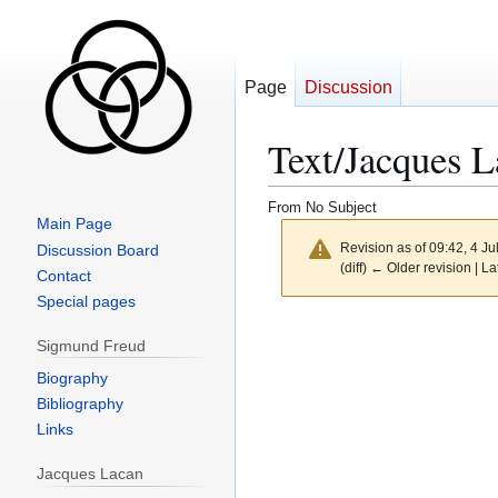
Page
Discussion
Text/Jacques 
From No Subject
Main Page
Revision as of 09:42, 4 J
Discussion Board
(diff) ← Older revision | La
Contact
Special pages
Jump
Jump
Sigmund Freud
to
to
navigation
search
Biography
Bibliography
Links
Jacques Lacan