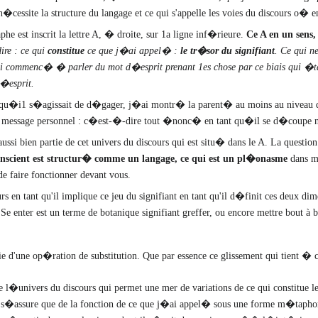
�cessite la structure du langage et ce qui s'appelle les voies du discours o� 
phe est inscrit la lettre A, � droite, sur 1a ligne inf�rieure.
Ce A en un sens, 
re : ce qui
constitue
ce que j�ai appel� :
le tr�sor du signifiant
. Ce qui n
 commenc� � parler du mot d�esprit prenant 1es chose par ce biais qui �tait 
�esprit.
qu�i1 s�agissait de d�gager, j�ai montr� la parent� au moins au niveau de
essage personnel : c�est-�-dire tout �nonc� en tant qu�il se d�coupe non-se
ien partie de cet univers du discours qui est situ� dans le A. La question qu
nscient est structur� comme un langage, ce qui est un pl�onasme
dans m
 de faire fonctionner devant vous.
urs en tant qu'il implique ce jeu du signifiant en tant qu'il d�finit ces deux
(
Se enter est un terme de botanique signifiant greffer, ou encore mettre bout à
e d'une op�ration de substitution. Que par essence ce glissement qui tient � c
�univers du discours qui permet une mer de variations de ce qui constitue les 
e s�assure que de la fonction de ce que j�ai appel� sous une forme m�tapho