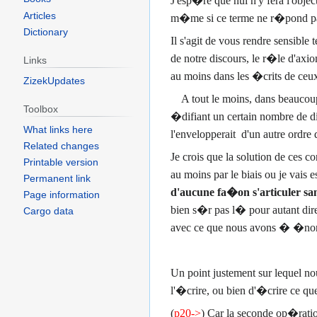
J'esp�re que nul n'y fera l'objec
Articles
m�me si ce terme ne r�pond pas
Dictionary
Il s'agit de vous rendre sensible
de notre discours, le r�le d'axio
Links
au moins dans les �crits de ceux
ZizekUpdates
A tout le moins, dans beaucoup d
Toolbox
�difiant un certain nombre de di
What links here
l'envelopperait d'un autre ordre d
Related changes
Je crois que la solution de ces c
Printable version
au moins par le biais ou je vais
Permanent link
d'aucune fa�on s'articuler sa
Page information
bien s�r pas l� pour autant dire 
Cargo data
avec ce que nous avons � �non
Un point justement sur lequel no
l'�crire, ou bien d'�crire ce que
(
p20->
) Car la seconde op�ratio