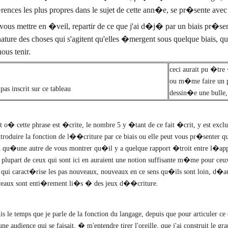
�rences les plus propres dans le sujet de cette ann�e, se pr�sente av
ous mettre en �veil, repartir de ce que j'ai d�j� par un biais pr�sen
ature des choses qui s'agitent qu'elles �mergent sous quelque biais, que
ous tenir.
ceci aurait pu �tre
ou m�me faire un pe
 pas inscrit sur ce tableau
dessin�e une bulle, l
o� cette phrase est �crite, le nombre 5 y �tant de ce fait �crit, y est exclu
ntroduire la fonction de l��criture par ce biais ou elle peut vous pr�sente
qu�une autre de vous montrer qu�il y a quelque rapport �troit entre l�appa
upart de ceux qui sont ici en auraient une notion suffisante m�me pour ceux
 qui caract�rise les pas nouveaux, nouveaux en ce sens qu�ils sont loin, d�a
nouveaux sont enti�rement li�s � des jeux d��criture.
 le temps que je parle de la fonction du langage, depuis que pour articuler ce q
ne audience qui se faisait, � m'entendre tirer l'oreille, que j'ai construit le 