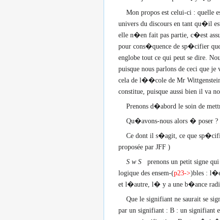
Mon propos est celui-ci : quelle 
univers du discours en tant qu�il es
elle n�en fait pas partie, c�est a
pour cons�quence de sp�cifier quel
englobe tout ce qui peut se dire. No
puisque nous parlons de ceci que 
cela de l��cole de Mr Wittgenstein 
constitue, puisque aussi bien il va n
Prenons d�abord le soin de mettr
Qu�avons-nous alors � poser ?
Ce dont il s�agit, ce que sp�cifie
proposée par JFF
)
S w S
prenons un petit signe qui
logique des ensem-(
p23->
)bles : l�
et l�autre, l� y a une b�ance radi
Que le signifiant ne saurait se 
par un signifiant : B : un signifia