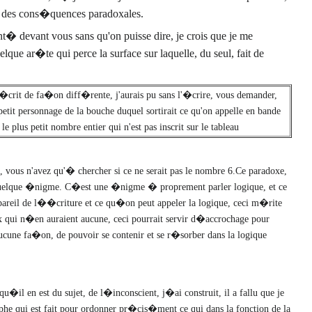
ec des cons�quences paradoxales.
t� devant vous sans qu'on puisse dire, je crois que je me
lque ar�te qui perce la surface sur laquelle, du seul, fait de
 �crit de fa�on diff�rente, j'aurais pu sans l'�crire, vous demander,
tit personnage de la bouche duquel sortirait ce qu'on appelle en bande
e plus petit nombre entier qui n'est pas inscrit sur le tableau
, vous n'avez qu'� chercher si ce ne serait pas le nombre 6.Ce paradoxe,
r quelque �nigme. C�est une �nigme � proprement parler logique, et ce
reil de l��criture et ce qu�on peut appeler la logique, ceci m�rite
 qui n�en auraient aucune, ceci pourrait servir d�accrochage pour
ucune fa�on, de pouvoir se contenir et se r�sorber dans la logique
u�il en est du sujet, de l�inconscient, j�ai construit, il a fallu que je
graphe qui est fait pour ordonner pr�cis�ment ce qui dans la fonction de la