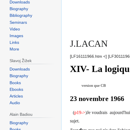
Downloads
Biography
Bibliography
Seminars
Video
Images
J.LACAN
Links
More
[LF16111966.htm <] [LF3011196
Slavoj Žižek
XIV- La logiqu
Downloads
Biography
Books
version que CB
Ebooks
Articles
23 novemb
Audio
(
p19->
)Je voudrais aujourd'hui
Alain Badiou
sujet.
Biography
Books