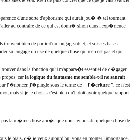
vous allez le voir. Rien de plus concret que ce que je vais avancer
'apparence d'une sorte d'aphorisme qui aurait jou� � tel tournant
 d'aller au contraire de ce qui est donn� sinon dans l'exp�rience
trouvent bien de partir d'un langage-objet, et sur ces bases
ler su langage on use de quelque chose qui n'en est pas et qui
t � trouver dans la fonction qu'il m'appara�t essentiel de d�gager
e propos, car
la logique du fantasme me semble-t-il ne saurait
our l'�noncer, j'�pingle sous le terme de "
l'�criture
", ce n'est
t, mais si je le choisis c'est bien qu'il doit avoir quelque rapport
n'est pas la m�me chose apr�s que nous ayions dit quelque chose de
ous le biais, o� je veux aujourd'hui vous en monter l'importance,