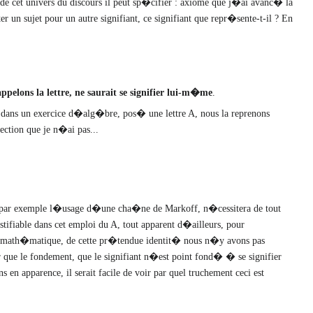
e cet univers du discours il peut sp�cifier : axiome que j�ai avanc� la
r un sujet pour un autre signifiant, ce signifiant que repr�sente-t-il ? En
ppelons la lettre, ne saurait se signifier lui-m�me
.
ans un exercice d�alg�bre, pos� une lettre A, nous la reprenons
ction que je n�ai pas...
us, par exemple l�usage d�une cha�ne de Markoff, n�cessitera de tout
ifiable dans cet emploi du A, tout apparent d�ailleurs, pour
e math�matique, de cette pr�tendue identit� nous n�y avons pas
ue le fondement, que le signifiant n�est point fond� � se signifier
n apparence, il serait facile de voir par quel truchement ceci est