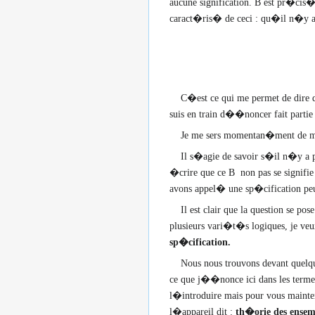
aucune signification. B est pr�cis
caract�ris� de ceci : qu�il n�y a 
C�est ce qui me permet de dire que
suis en train d��noncer fait partie
Je me sers momentan�ment de mon p
Il s�agie de savoir s�il n�y a pas 
�crire que ce B non pas se signifi
avons appel� une sp�cification pe
Il est clair que la question se p
plusieurs vari�t�s logiques, je veu
sp�cification.
Nous nous trouvons devant quelque 
ce que j��nonce ici dans les termes 
l�introduire mais pour vous mainte
l�appareil dit :
th�orie des ensem