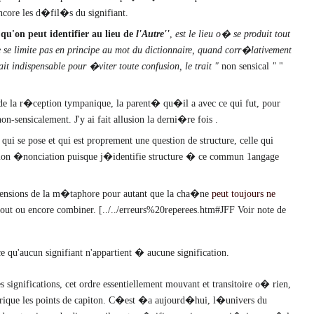
encore les d�fil�s du signifiant.
qu'on peut identifier au lieu de
l'Autre''
,
est le lieu o� se produit tout
e se limite pas en principe au mot du dictionnaire, quand corr�lativement
indispensable pour �viter toute confusion, le trait "
non sensical
"
"
 la r�ception tympanique, la parent� qu�il a avec ce qui fut, pour
nsicalement. J'y ai fait allusion la derni�re fois .
i se pose et qui est proprement une question de structure, celle qui
on �nonciation puisque j�identifie structure � ce commun 1angage
 dimensions de la m�taphore pour autant que la cha�ne
peut toujours ne
 bout ou encore combiner.
[../../erreurs%20reperees.htm#JFF Voir note de
e qu'aucun signifiant n'appartient � aucune signification.
significations, cet ordre essentiellement mouvant et transitoire o� rien,
rique les points de capiton. C�est �a aujourd�hui, l�univers du