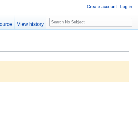
Create account
Log in
S
ource
View history
e
a
r
c
h