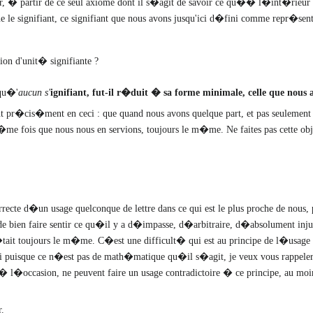
, � partir de ce seul axiome dont il s�agit de savoir ce qu�� l�int�rieur d
ue le signifiant, ce signifiant que nous avons jusqu'ici d�fini comme repr�sente
on d'unit� signifiante ?
qu�'
aucun s'
ignifiant, fut-il r�duit � sa forme minimale, celle que nous a
�cis�ment en ceci : que quand nous avons quelque part, et pas seulement d
e fois que nous nous en servions, toujours le m�me. Ne faites pas cette obje
rrecte d�un usage quelconque de lettre dans ce qui est le plus proche de no
 bien faire sentir ce qu�il y a d�impasse, d�arbitraire, d�absolument injust
tait toujours le m�me. C�est une difficult� qui est au principe de l�usag
uisque ce n�est pas de math�matique qu�il s�agit, je veux vous rappeler q
l�occasion, ne peuvent faire un usage contradictoire � ce principe, au moins e
.