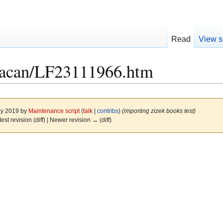
Read
View s
Lacan/LF23111966.htm
uly 2019 by
Maintenance script
(
talk
|
contribs
)
(importing zizek books test)
test revision (diff) | Newer revision → (diff)