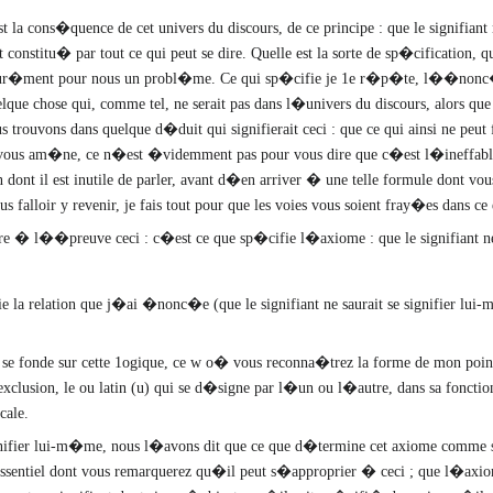
est la cons�quence de cet univers du discours, de ce principe : que le signifian
t constitu� par tout ce qui peut se dire. Quelle est la sorte de sp�cification, 
ssur�ment pour nous un probl�me. Ce qui sp�cifie je 1e r�p�te, l��nonc� ax
que chose qui, comme tel, ne serait pas dans l�univers du discours, alors 
us trouvons dans quelque d�duit qui signifierait ceci : que ce qui ainsi ne peut
je vous am�ne, ce n�est �videmment pas pour vous dire que c�est l�ineffabl
dont il est inutile de parler, avant d�en arriver � une telle formule dont v
ous falloir y revenir, je fais tout pour que les voies vous soient fray�es dans 
e � l��preuve ceci : c�est ce que sp�cifie l�axiome : que le signifiant ne s
 la relation que j�ai �nonc�e (que le signifiant ne saurait se signifier lu
 se fonde sur cette 1ogique, ce w o� vous reconna�trez la forme de mon poin
exclusion, le ou latin (u) qui se d�signe par l�un ou l�autre, dans sa fonct
cale.
signifier lui-m�me, nous l�avons dit que ce que d�termine cet axiome comme 
nt essentiel dont vous remarquerez qu�il peut s�approprier � ceci ; que l�ax