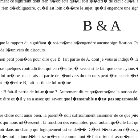
�ment ce signifiant dont rien n�objecte qu�il soit sp�cifi� de ceci : qu�il 
rien d�obligatoire, qu�il est loin d��tre le sujet, qu�il engendre une signi
B
&
A
 le rapport du signifiant � soi-m�me n�engendre aucune signification. Par
 de l�univers du discours.
etit poin�on pour dire que B fait partie de A, dont je vous ai indiqu� 1a
quelques contradiction qui en r�sulte, � savoir si le fait que nous ayions �c
e lui-m�me, mais faisant partie de l�univers du discours peut �tre consid�
ut s��crire B, fait partie de lui-m�me.
ose : B fait-il partie de lui-m�me ? Autrement dit ce qu�entra�ne la notion d
x dire qu�il y en a assez qui savent que
l�ensemble n�est pas superposable
chose dont aussi bien, la parent� doit suffisamment raisonner de ce que j�ai
qui nous int�ressent : la fonction des ensembles, pour autant qu�elle fait que
nir dans un champ qui logiquement est en de��. C�est l�occasion d�essayer d
bles
qui, aujourd�hui, se pr�sente comme tout � fait original, assur�men