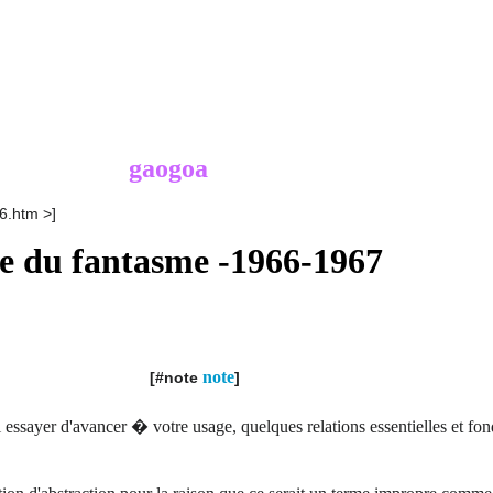
gaogoa
6.htm >]
e du fantasme -1966-1967
re 1966
note
[#note
]
 essayer d'avancer � votre usage, quelques relations essentielles et fo