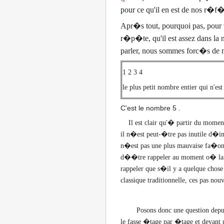
pour ce qu'il en est de nos r�f
Apr�s tout, pourquoi pas, pour v
r�p�te, qu'il est assez dans la n
parler, nous sommes forc�s de n
1 2 3 4
le plus petit nombre entier qui n'est
C'est le nombre 5 .
Il est clair qu'� partir du moment 
il n�est peut-�tre pas inutile d�i
n�est pas une plus mauvaise fa�on 
d��tre rappeler au moment o� la pl
rappeler que s�il y a quelque chose
classique traditionnelle, ces pas 
Posons donc une question depuis
le fasse �tage par �tage et devant u