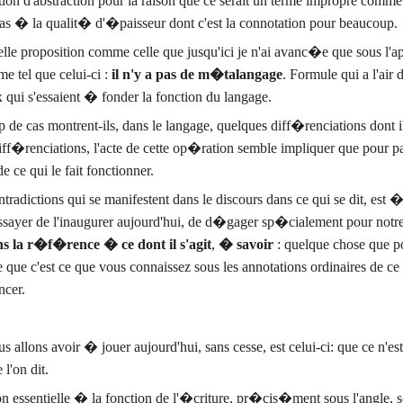
tion d'abstraction pour la raison que ce serait un terme impropre comme 
 � la qualit� d'�paisseur dont c'est la connotation pour beaucoup.
 telle proposition comme celle que jusqu'ici je n'ai avanc�e que sous l
me tel que celui-ci :
il n'y a pas de m�talangage
. Formule qui a l'air
 qui s'essaient � fonder la fonction du langage.
e cas montrent-ils, dans le langage, quelques diff�renciations dont ils 
ff�renciations, l'acte de cette op�ration semble impliquer que pour par
e ce qui le fait fonctionner.
ontradictions qui se manifestent dans le discours dans ce qui se dit, es
 essayer de l'inaugurer aujourd'hui, de d�gager sp�cialement pour notr
ns la r�f�rence � ce dont il s'agit
,
� savoir
: quelque chose que p
que c'est ce que vous connaissez sous les annotations ordinaires de ce mo
cer.
us allons avoir � jouer aujourd'hui, sans cesse, est celui-ci: que ce 
 l'on dit.
n essentielle � la fonction de l'�criture, pr�cis�ment sous l'angle, s