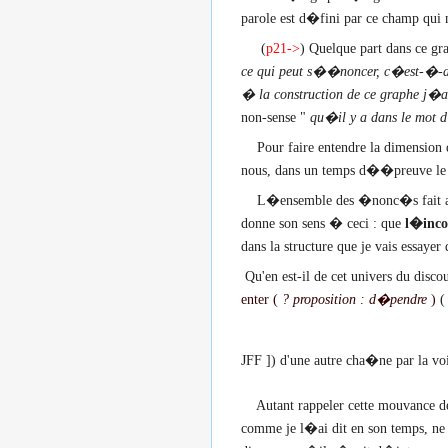
parole est d�fini par ce champ qui n
(
p21->
) Quelque part dans ce gra
ce qui peut s��noncer, c�est-�-di
� la construction de ce graphe j�ai
non-sense "
qu�il y a dans le mot d
Pour faire entendre la dimension 
nous, dans un temps d��preuve le m
L�ensemble des �nonc�s fait aussi b
donne son sens � ceci : que
l�inco
dans la structure que je vais essayer
Qu'en est-il de cet univers du disco
enter (
? proposition : d�pendre
)
JFF ]
) d'une autre cha�ne par la voi
Autant rappeler cette mouvance de l
comme je l�ai dit en son temps, n