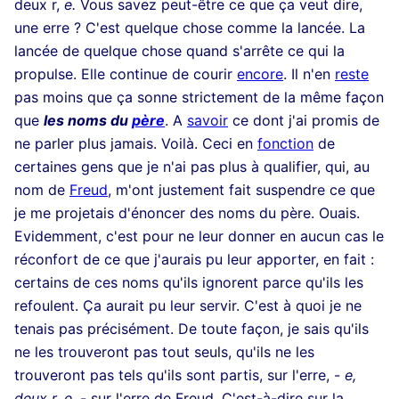
deux r,
e.
Vous savez peut-être ce que ça veut dire,
une erre ? C'est quelque chose comme la lancée. La
lancée de quelque chose quand s'arrête ce qui la
propulse. Elle continue de courir
encore
. Il n'en
reste
pas moins que ça sonne strictement de la même façon
que
les noms du
père
. A
savoir
ce dont j'ai promis de
ne parler plus jamais. Voilà. Ceci en
fonction
de
certaines gens que je n'ai pas plus à qualifier, qui, au
nom de
Freud
, m'ont justement fait suspendre ce que
je me projetais d'énoncer des noms du père. Ouais.
Evidemment, c'est pour ne leur donner en aucun cas le
réconfort de ce que j'aurais pu leur apporter, en fait :
certains de ces noms qu'ils ignorent parce qu'ils les
refoulent. Ça aurait pu leur servir. C'est à quoi je ne
tenais pas précisément. De toute façon, je sais qu'ils
ne les trouveront pas tout seuls, qu'ils ne les
trouveront pas tels qu'ils sont partis, sur l'erre, -
e,
deux r, e
, - sur l'erre
de Freud. C'est-à-dire sur la