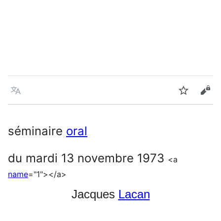
Language
Watch
Vie
séminaire
oral
du mardi 13 novembre 1973
<a
name
="1"></a>
Jacques
Lacan