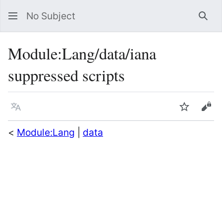
No Subject
Sea
Module
:
Lang/data/iana
suppressed scripts
Language
Watch
Vie
<
Module:Lang
|
data