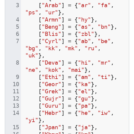
[
"Arab"
]
=
{
"ar"
,
"fa"
,
"ps"
,
"ur"
},
[
"Armn"
]
=
{
"hy"
},
[
"Beng"
]
=
{
"as"
,
"bn"
},
[
"Blis"
]
=
{
"zbl"
},
[
"Cyrl"
]
=
{
"ab"
,
"be"
,
"bg"
,
"kk"
,
"mk"
,
"ru"
,
"uk"
},
[
"Deva"
]
=
{
"hi"
,
"mr"
,
"ne"
,
"kok"
,
"mai"
},
[
"Ethi"
]
=
{
"am"
,
"ti"
},
[
"Geor"
]
=
{
"ka"
},
[
"Grek"
]
=
{
"el"
},
[
"Gujr"
]
=
{
"gu"
},
[
"Guru"
]
=
{
"pa"
},
[
"Hebr"
]
=
{
"he"
,
"iw"
,
"yi"
},
[
"Jpan"
]
=
{
"ja"
},