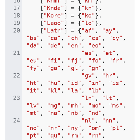
[
"Khmr"
]
=
{
"km"
},
[
"Knda"
]
=
{
"kn"
},
[
"Kore"
]
=
{
"ko"
},
[
"Laoo"
]
=
{
"lo"
},
[
"Latn"
]
=
{
"af"
,
"ay"
,
"bs"
,
"ca"
,
"ch"
,
"cs"
,
"cy"
,
"da"
,
"de"
,
"en"
,
"eo"
,
"es"
,
"et"
,
"eu"
,
"fi"
,
"fj"
,
"fo"
,
"fr"
,
"fy"
,
"ga"
,
"gl"
,
"gn"
,
"gv"
,
"hr"
,
"ht"
,
"hu"
,
"id"
,
"in"
,
"is"
,
"it"
,
"kl"
,
"la"
,
"lb"
,
"ln"
,
"lt"
,
"lv"
,
"mg"
,
"mh"
,
"mo"
,
"ms"
,
"mt"
,
"na"
,
"nb"
,
"nd"
,
"nl"
,
"nn"
,
"no"
,
"nr"
,
"ny"
,
"om"
,
"pl"
,
"pt"
,
"qu"
,
"rm"
,
"rn"
,