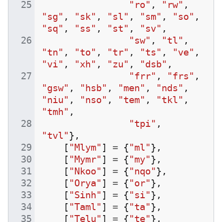
"ro"
,
"rw"
,
"sg"
,
"sk"
,
"sl"
,
"sm"
,
"so"
,
"sq"
,
"ss"
,
"st"
,
"sv"
,
"sw"
,
"tl"
,
"tn"
,
"to"
,
"tr"
,
"ts"
,
"ve"
,
"vi"
,
"xh"
,
"zu"
,
"dsb"
,
"frr"
,
"frs"
,
"gsw"
,
"hsb"
,
"men"
,
"nds"
,
"niu"
,
"nso"
,
"tem"
,
"tkl"
,
"tmh"
,
"tpi"
,
"tvl"
},
[
"Mlym"
]
=
{
"ml"
},
[
"Mymr"
]
=
{
"my"
},
[
"Nkoo"
]
=
{
"nqo"
},
[
"Orya"
]
=
{
"or"
},
[
"Sinh"
]
=
{
"si"
},
[
"Taml"
]
=
{
"ta"
},
[
"Telu"
]
=
{
"te"
},