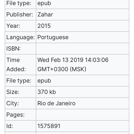
File type:
epub
Publisher:
Zahar
Year:
2015
Language:
Portuguese
ISBN:
Time
Wed Feb 13 2019 14:03:06
Added:
GMT+0300 (MSK)
File type:
epub
Size:
370 kb
City:
Rio de Janeiro
Pages:
Id:
1575891