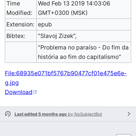
Time
Wed Feb 13 2019 14:03:06
Modified:
GMT+0300 (MSK)
Extension:
epub
Bibtex:
"Slavoj Zizek",
"Problema no paraí­so - Do fim da
história ao fim do capitalismo"
File:68935e071bf5767b90477cf01e475e6e-
g.jpg
Download
Last edited 5 months ago
by
NoSubjectBot