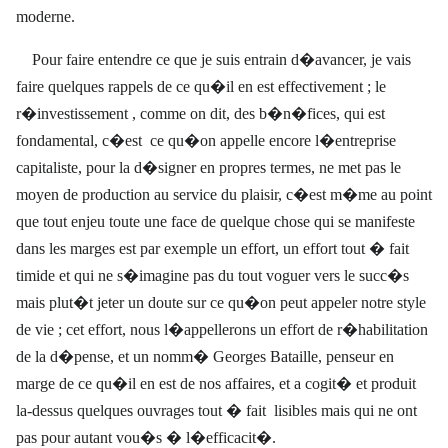
moderne.
Pour faire entendre ce que je suis entrain d�avancer, je vais
faire quelques rappels de ce qu�il en est effectivement ; le
r�investissement , comme on dit, des b�n�fices, qui est
fondamental, c�est
ce qu�on appelle encore l�entreprise
capitaliste, pour la d�signer en propres termes, ne met pas le
moyen de production au service du plaisir, c�est m�me au point
que tout enjeu toute une face de quelque chose qui se manifeste
dans les marges est par exemple un effort, un effort tout � fait
timide et qui ne s�imagine pas du tout voguer vers le succ�s
mais plut�t jeter un doute sur ce qu�on peut appeler notre style
de vie ; cet effort, nous l�appellerons un effort de r�habilitation
de la d�pense, et un nomm� Georges Bataille, penseur en
marge de ce qu�il en est de nos affaires, et a cogit� et produit
la-dessus quelques ouvrages tout � fait
lisibles mais qui ne ont
pas pour autant vou�s � l�efficacit�.