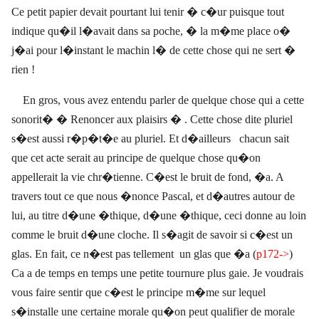
Ce petit papier devait pourtant lui tenir � c�ur puisque tout
indique qu�il l�avait dans sa poche, � la m�me place o�
j�ai pour l�instant le machin l� de cette chose qui ne sert �
rien !
En gros, vous avez entendu parler de quelque chose qui a cette
sonorit� � Renoncer aux plaisirs � . Cette chose dite pluriel
s�est aussi r�p�t�e au pluriel. Et d�ailleurs
chacun sait
que cet acte serait au principe de quelque chose qu�on
appellerait la vie chr�tienne. C�est le bruit de fond, �a. A
travers tout ce que nous �nonce Pascal, et d�autres autour de
lui, au titre d�une �thique, d�une �thique, ceci donne au loin
comme le bruit d�une cloche. Il s�agit de savoir si c�est un
glas. En fait, ce n�est pas tellement
un glas que �a (
p172->
)
Ca a de temps en temps une petite tournure plus gaie. Je voudrais
vous faire sentir que c�est le principe m�me sur lequel
s�installe une certaine morale qu�on peut qualifier de morale