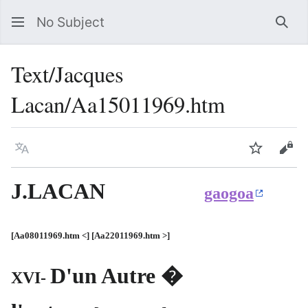
No Subject
Sea
Text/Jacques
Lacan/Aa15011969.htm
Language
Watch
Vie
J.LACAN
gaogoa
[Aa08011969.htm <] [Aa22011969.htm >]
D'un Autre �
XVI-