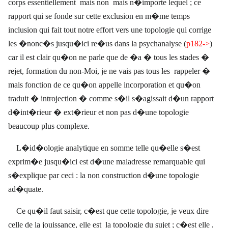
corps essentiellement
mais non
mais n�importe lequel ; ce
rapport qui se fonde sur cette exclusion en m�me temps
inclusion qui fait tout notre effort vers une topologie qui corrige
les �nonc�s jusqu�ici re�us dans la psychanalyse (
p182->
)
car il est clair qu�on ne parle que de �a � tous les stades �
rejet, formation du non-Moi, je ne vais pas tous les
rappeler �
mais fonction de ce qu�on appelle incorporation et qu�on
traduit � introjection � comme s�il s�agissait d�un rapport
d�int�rieur � ext�rieur et non pas d�une topologie
beaucoup plus complexe.
L�id�ologie analytique en somme telle qu�elle s�est
exprim�e jusqu�ici est d�une maladresse remarquable qui
s�explique par ceci : la non construction d�une topologie
ad�quate.
Ce qu�il faut saisir, c�est que cette topologie, je veux dire
celle de la jouissance, elle est
la topologie du sujet ; c�est elle ,