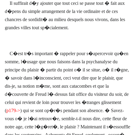
Il suffirait d�y ajouter que tout ceci se passe tout � fait aux
d�pens du simple arrangement de la vie ordinaire et de ces
chancres de sordidit� au milieu desquels nous vivons, dans les
grandes villes tout sp�cialement.
C�est tr�s important � rappeler pour s�apercevoir qu�en
somme, l�usage que nous faisons dans la psychanalyse du
principe du plaisir � partir du point o� il se situe, o� il r�gne,
� savoir dans l�inconscient, ceci veut dire que le plaisir, que
dis-je, sa notion m�me, sont aux catacombes et que la
d�couverte de Freud l�-dessus fait office du visiteur du soir, de
celui qui revient de loin pour trouver les �tranges glissement
(
p179->
) qui se sont op�r�s pendant son absence. � Savez-
vous o� je l�ai retrouv�e, semble-t-il nous dire, cette fleur de
notre age, cette l�g�ret�, le plaisir ? Maintenant il s�essouffle
dans les souterrains ,
Acheronta
dit Freud
seulement,
occup�