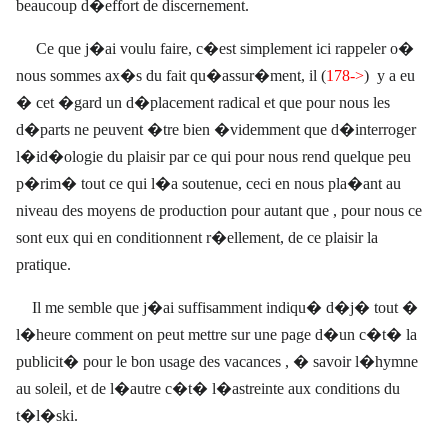
beaucoup d�effort de discernement.
Ce que j�ai voulu faire, c�est simplement ici rappeler o�
nous sommes ax�s du fait qu�assur�ment, il (
178->
)
y a eu
� cet �gard un d�placement radical et que pour nous les
d�parts ne peuvent �tre bien �videmment que d�interroger
l�id�ologie du plaisir par ce qui pour nous rend quelque peu
p�rim� tout ce qui l�a soutenue, ceci en nous pla�ant au
niveau des moyens de production pour autant que , pour nous ce
sont eux qui en conditionnent r�ellement, de ce plaisir la
pratique.
Il me semble que j�ai suffisamment indiqu� d�j� tout �
l�heure comment on peut mettre sur une page d�un c�t� la
publicit� pour le bon usage des vacances , � savoir l�hymne
au soleil, et de l�autre c�t� l�astreinte aux conditions du
t�l�ski.