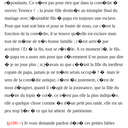
r�pondants. Ce n�est pas pour rien que dans la com�die �
ouvrez Terence !
- la jeune fille destin�e au triomphe final du
mariage avec l�aimable fils-�-papa est toujours une esclave.
Pour que tout soit bien et pour se foutre de nous, car c�est la
fonction de la com�die, il se trouve qu�elle est esclave mais
tout de m�me de tr�s bonne famille ; c�est arriv� par
accident ! Et � la fin, tout se r�v�le. A ce moment l�, le fils-
�-papa en a assez mis pour que d�cemment il ne puisse pas dire
� je ne joue plus ; si j�avais su que c��tait la fille du meilleur
copain de papa, jamais je ne m�en serais occup� ! � mais le
sens de la com�die antique, c�est �a justement, c�est de
nous d�signer, quand il s�agit de la jouissance, que la fille du
ma�tre du lopin � cot�, ce n�est pas elle la plus indiqu�e,
elle a quelque chose comme �a d�un petit peu raide, elle est un
peu trop li�e � ce qui lui attient
de patrimoine.
(
p186->
) Je vous demande pardon d�o� ces petites fables