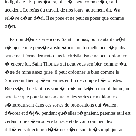
indignitate
. Et plus �a ira, plus �a sera comme �a, sauf
accident. Le refus du travail, de nos jours, autrement dit, �a
rel�ve d�un d�fi. Il se pose et ne peut se poser que comme
d�fi.
Pardon d�insister encore. Saint Thomas, pour autant qu�il
r�injecte une pens�e aristot�licienne formellement � je dis
seulement formellement- dans le christianisme ne peut ordonner
� encore lui, Saint Thomas qui peut vous sembler, comme �a,
�tre de mine assez grise, il peut ordonner le bien comme le
Souverain Bien qu�en termes en fin de compte h�donistes.
Bien s�r, il ne faut pas voir �a d�une fa�on monolithique, ne
serait-ce que pour la raison que toutes sortes de maldonnes
s�introduisent dans ces sortes de propositions qui �taient,
d�ores et d�j�, pendant qu�elles r�gnaient, patentes et il est
certain
que d�en suivre la trace et de voir comment les
diff�rents directeurs d��mes s�en sont tir�s impliquerait