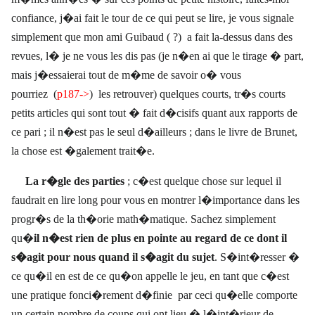
confiance, j�ai fait le tour de ce qui peut se lire, je vous signale
simplement que mon ami Guibaud ( ?)
a fait la-dessus dans des
revues, l� je ne vous les dis pas (je n�en ai que le tirage � part,
mais j�essaierai tout de m�me de savoir o� vous
pourriez
(
p187->
)
les retrouver) quelques courts, tr�s courts
petits articles qui sont tout � fait d�cisifs quant aux rapports de
ce pari ; il n�est pas le seul d�ailleurs ; dans le livre de Brunet,
la chose est �galement trait�e.
La r�gle des parties
; c�est quelque chose sur lequel il
faudrait en lire long pour vous en montrer l�importance dans les
progr�s de la th�orie math�matique. Sachez simplement
qu�
il n�est rien de plus en pointe au regard de ce dont il
s�agit pour nous quand il s�agit du sujet
. S�int�resser �
ce qu�il en est de ce qu�on appelle le jeu, en tant que c�est
une pratique fonci�rement d�finie
par ceci qu�elle comporte
un certain nombre de coups qui ont lieu � l�int�rieur de