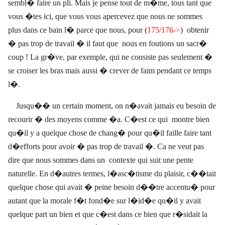
sembl� faire un pli. Mais je pense tout de m�me, tous tant que
vous �tes ici, que vous vous apercevez que nous ne sommes
plus dans ce bain l� parce que nous, pour (
175/176
->
)
obtenir
� pas trop de travail � il faut que
nous en foutions un sacr�
coup ! La gr�ve, par exemple, qui ne consiste pas seulement �
se croiser les bras mais aussi � crever de faim pendant ce temps
l�.
Jusqu�� un certain moment, on n�avait jamais eu besoin de
recourir � des moyens comme �a. C�est ce qui
montre bien
qu�il y a quelque chose de chang� pour qu�il faille faire tant
d�efforts pour avoir � pas trop de travail �. Ca ne veut pas
dire que nous sommes dans un
contexte qui suit une pente
naturelle. En d�autres termes, l�asc�tisme du plaisir, c��tait
quelque chose qui avait � peine besoin d��tre accentu� pour
autant que la morale f�t fond�e sur l�id�e qu�il y avait
quelque part un bien et que c�est dans ce bien que r�sidait la