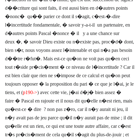
d��criture qui sont faits, il est aussi bien en d�autres points
�nonc�
qu�� parier ce dont il s�agit, c�est-�-dire
l�incertitude fondamentale, � savoir y-a-t-il
un partenaire, en
d�autres points Pascal �nonce � il
y a une chance sur
deux �, � savoir Dieu existe ou n�existe pas, proc�d� dont,
bien s�r, nous voyons assez l�intenable et qui n�a pas besoin
d��tre r�fut�. Mais est-ce qu�on ne voit pas qu�en ceci
tout r�side pr�cis�ment � ce niveau de l�incertitude ? Car il
est bien clair que rien ne s�impose de ce calcul et qu�on peut
toujours opposer � la proposition du pari � ce que je l�ai, je le
tiens, et (
p190->
) avec cette vie, j�ai d�j� bien assez �
faire � Pascal en rajoute et il nous dit qu�elle n�est rien, mais
qu�est-ce � dire ? non pas z�ro, car il n�y aurait ni jeu, il
n�y avait pas de jeu parce qu�il n�y aurait pas de mise ; il dit
qu�elle est un rien, ce qui est une toute autre affaire, car c�est
tr�s pr�cis�ment de cela qu�il s�agit du plus-de-jouir ; et