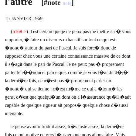
l'autre
[#note
]
note
15 JANVIER 1969
(
p168->
)
Il est certain que je ne peux pas me mettre ici � vous
rapporter, � faire un discours exhaustif sur tout ce qui est
�nonc� autour du pari de Pascal. Je suis forc� donc de
supposer chez vous une certaine connaissance massive de ce dont
il s�agit dans le pari de Pascal. Je ne peux pas � proprement
parler le r��noncer parce que, comme je vous l�ai dit d�j�
la derni�re fois, ce n�est pas � proprement parler un
�nonc� qui se tienne ; c�est m�me ce qui a �tonn� les
gens, c�est que quelqu�un dont on a l�assurance qu�il �tait
capable de quelque rigueur ait propos� quelque chose d�aussi
intenable.
Je pense avoir introduit assez, tr�s juste assez, la derni�re
fois ce qui motive en gros l�usage que nous allons faire. Mais