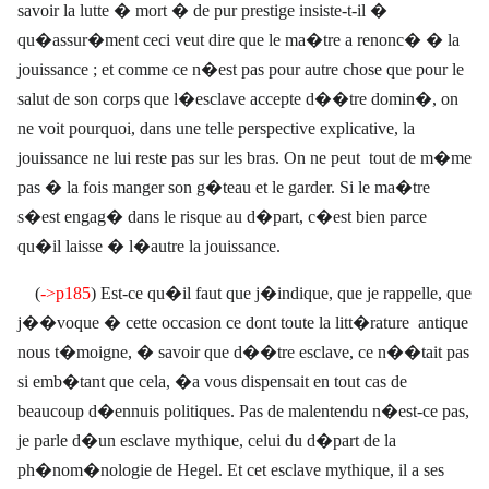
savoir la lutte � mort � de pur prestige insiste-t-il �
qu�assur�ment ceci veut dire que le ma�tre a renonc� � la
jouissance ; et comme ce n�est pas pour autre chose que pour le
salut de son corps que l�esclave accepte d��tre domin�, on
ne voit pourquoi, dans une telle perspective explicative, la
jouissance ne lui reste pas sur les bras. On ne peut
tout de m�me
pas � la fois manger son g�teau et le garder. Si le ma�tre
s�est engag� dans le risque au d�part, c�est bien parce
qu�il laisse � l�autre la jouissance.
(
->p185
) Est-ce qu�il faut que j�indique, que je rappelle, que
j��voque � cette occasion ce dont toute la litt�rature
antique
nous t�moigne, � savoir que d��tre esclave, ce n��tait pas
si emb�tant que cela, �a vous dispensait en tout cas de
beaucoup d�ennuis politiques. Pas de malentendu n�est-ce pas,
je parle d�un esclave mythique, celui du d�part de la
ph�nom�nologie de Hegel. Et cet esclave mythique, il a ses