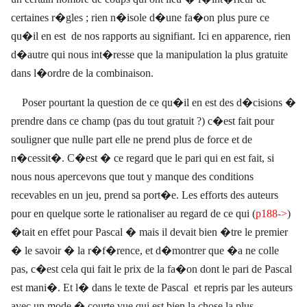
certaines r�gles ; rien n�isole d�une fa�on plus pure ce
qu�il en est
de nos rapports au signifiant. Ici en apparence, rien
d�autre qui nous int�resse que la manipulation la plus gratuite
dans l�ordre de la combinaison.
Poser pourtant la question de ce qu�il en est des d�cisions �
prendre dans ce champ (pas du tout gratuit ?) c�est fait pour
souligner que nulle part elle ne prend plus de force et de
n�cessit�. C�est � ce regard que le pari qui en est fait, si
nous nous apercevons que tout y manque des conditions
recevables en un jeu, prend sa port�e. Les efforts des auteurs
pour en quelque sorte le rationaliser au regard de ce qui (
p188->
)
�tait en effet pour Pascal � mais il devait bien �tre le premier
� le savoir � la r�f�rence, et d�montrer que �a ne colle
pas, c�est cela qui fait le prix de la fa�on dont le pari de Pascal
est mani�. Et l� dans le texte de Pascal
et repris par les auteurs
avec un mode � courte vue qui est bien la chose la plus