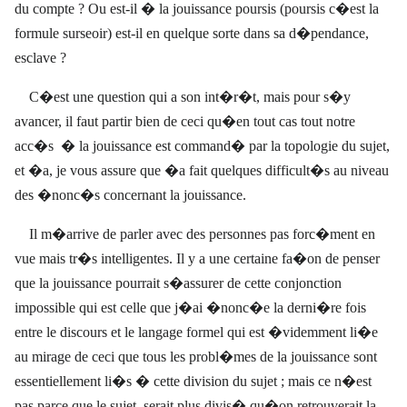
du compte ? Ou est-il � la jouissance poursis (poursis c�est la
formule surseoir) est-il en quelque sorte dans sa d�pendance,
esclave ?
C�est une question qui a son int�r�t, mais pour s�y
avancer, il faut partir bien de ceci qu�en tout cas tout notre
acc�s
� la jouissance est command� par la topologie du sujet,
et �a, je vous assure que �a fait quelques difficult�s au niveau
des �nonc�s concernant la jouissance.
I
l m�arrive de parler avec des personnes pas forc�ment en
vue mais tr�s intelligentes. Il y a une certaine fa�on de penser
que la jouissance pourrait s�assurer de cette conjonction
impossible qui est celle que j�ai �nonc�e la derni�re fois
entre le discours et le langage formel qui est �videmment li�e
au mirage de ceci que tous les probl�mes de la jouissance sont
essentiellement li�s � cette division du sujet ; mais ce n�est
pas parce que le sujet
serait plus divis� qu�on retrouverait la