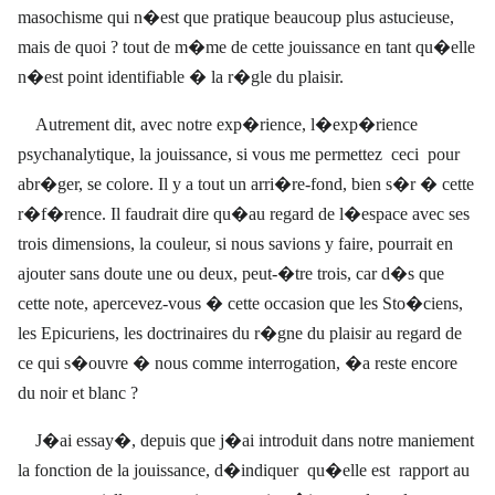
masochisme qui n�est que pratique beaucoup plus astucieuse,
mais de quoi ? tout de m�me de cette jouissance en tant qu�elle
n�est point identifiable � la r�gle du plaisir.
Autrement dit, avec notre exp�rience, l�exp�rience
psychanalytique, la jouissance, si vous me permettez
ceci
pour
abr�ger, se colore. Il y a tout un arri�re-fond, bien s�r � cette
r�f�rence. Il faudrait dire qu�au regard de l�espace avec ses
trois dimensions, la couleur, si nous savions y faire, pourrait en
ajouter sans doute une ou deux, peut-�tre trois, car d�s que
cette note, apercevez-vous � cette occasion que les Sto�ciens,
les Epicuriens, les doctrinaires du r�gne du plaisir au regard de
ce qui s�ouvre � nous comme interrogation, �a reste encore
du noir et blanc ?
J�ai essay�, depuis que j�ai introduit dans notre maniement
la fonction de la jouissance, d�indiquer
qu�elle est
rapport au