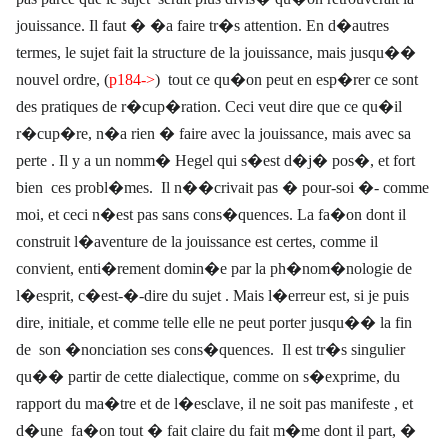
jouissance. Il faut � �a faire tr�s attention. En d�autres
termes, le sujet fait la structure de la jouissance, mais jusqu��
nouvel ordre, (
p184->
)
tout ce qu�on peut en esp�rer ce sont
des pratiques de r�cup�ration. Ceci veut dire que ce qu�il
r�cup�re, n�a rien � faire avec la jouissance, mais avec sa
perte . Il y a un nomm� Hegel qui s�est d�j� pos�, et fort
bien
ces probl�mes.
Il n��crivait pas � pour-soi �- comme
moi, et ceci n�est pas sans cons�quences. La fa�on dont il
construit l�aventure de la jouissance est certes, comme il
convient, enti�rement domin�e par la ph�nom�nologie de
l�esprit, c�est-�-dire du sujet . Mais l�erreur est, si je puis
dire, initiale, et comme telle elle ne peut porter jusqu�� la fin
de
son �nonciation ses cons�quences.
Il est tr�s singulier
qu�� partir de cette dialectique, comme on s�exprime, du
rapport du ma�tre et de l�esclave, il ne soit pas manifeste , et
d�une
fa�on tout � fait claire du fait m�me dont il part, �