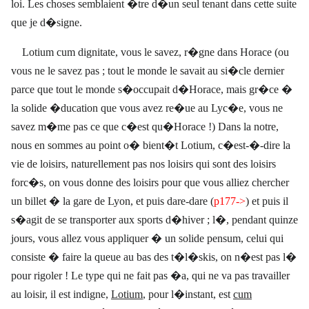
loi. Les choses semblaient �tre d�un seul tenant dans cette suite
que je d�signe.
Lotium cum dignitate, vous le savez, r�gne dans Horace (ou
vous ne le savez pas ; tout le monde le savait au si�cle dernier
parce que tout le monde s�occupait d�Horace, mais gr�ce �
la solide �ducation que vous avez re�ue au Lyc�e, vous ne
savez m�me pas ce que c�est qu�Horace !) Dans la notre,
nous en sommes au point o� bient�t Lotium, c�est-�-dire la
vie de loisirs, naturellement pas nos loisirs qui sont des loisirs
forc�s, on vous donne des loisirs pour que vous alliez chercher
un billet � la gare de Lyon, et puis dare-dare (
p177->
) et puis il
s�agit de se transporter aux sports d�hiver ; l�, pendant quinze
jours, vous allez vous appliquer � un solide pensum, celui qui
consiste � faire la queue au bas des t�l�skis, on n�est pas l�
pour rigoler ! Le type qui ne fait pas �a, qui ne va pas travailler
au loisir, il est indigne,
Lotium
, pour l�instant, est
cum