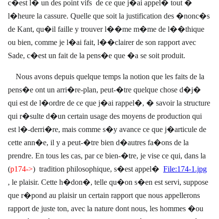
c�est l� un des point vifs
de ce que j�ai appel� tout �
l�heure la cassure. Quelle que soit la justification des �nonc�s
de Kant, qu�il faille y trouver l��me m�me de l��thique
ou bien, comme je l�ai fait, l��clairer de son rapport avec
Sade, c�est un fait de la pens�e que �a se soit produit.
Nous avons depuis quelque temps la notion que les faits de la
pens�e ont un arri�re-plan, peut-�tre quelque chose d�j�
qui est de l�ordre de ce que j�ai rappel�, � savoir la structure
qui r�sulte d�un certain usage des moyens de production qui
est l�-derri�re, mais comme s�y avance ce que j�articule de
cette ann�e, il y a peut-�tre bien d�autres fa�ons de la
prendre. En tous les cas, par ce bien-�tre, je vise ce qui, dans la
(
p174->
)
tradition philosophique, s�est appel�
File:174-1.jpg
, le plaisir. Cette h�don�, telle qu�on s�en est servi, suppose
que r�pond au plaisir un certain rapport que nous appellerons
rapport de juste ton, avec la nature dont nous, les hommes �ou