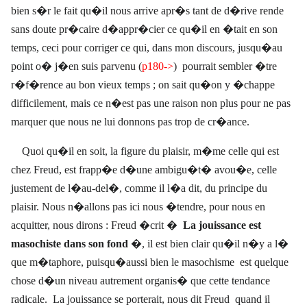
bien s�r le fait qu�il nous arrive apr�s tant de d�rive rende
sans doute pr�caire d�appr�cier ce qu�il en �tait en son
temps, ceci pour corriger ce qui, dans mon discours, jusqu�au
point o� j�en suis parvenu (
p180->
)
pourrait sembler �tre
r�f�rence au bon vieux temps ; on sait qu�on y �chappe
difficilement, mais ce n�est pas une raison non plus pour ne pas
marquer que nous ne lui donnons pas trop de cr�ance.
Quoi qu�il en soit, la figure du plaisir, m�me celle qui est
chez Freud, est frapp�e d�une ambigu�t� avou�e, celle
justement de l�au-del�, comme il l�a dit, du principe du
plaisir. Nous n�allons pas ici nous �tendre, pour nous en
acquitter, nous dirons : Freud �crit �
La jouissance est
masochiste dans son fond
�, il est bien clair qu�il n�y a l�
que m�taphore, puisqu�aussi bien le masochisme
est quelque
chose d�un niveau autrement organis� que cette tendance
radicale.
La jouissance se porterait, nous dit Freud
quand il