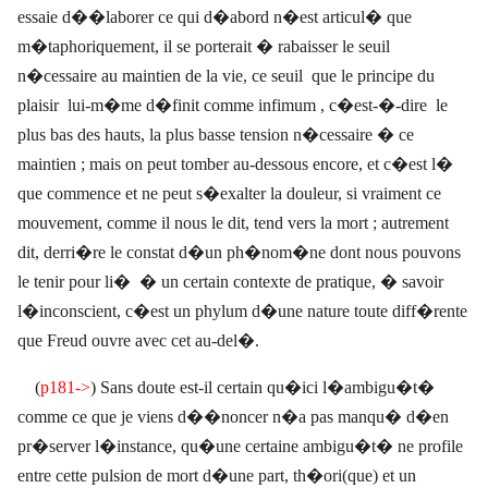
essaie d��laborer ce qui d�abord n�est articul� que
m�taphoriquement, il se porterait � rabaisser le seuil
n�cessaire au maintien de la vie, ce seuil
que le principe du
plaisir
lui-m�me d�finit comme infimum , c�est-�-dire
le
plus bas des hauts, la plus basse tension n�cessaire � ce
maintien ; mais on peut tomber au-dessous encore, et c�est l�
que commence et ne peut s�exalter la douleur, si vraiment ce
mouvement, comme il nous le dit, tend vers la mort ; autrement
dit, derri�re le constat d�un ph�nom�ne dont nous pouvons
le tenir pour li� � un certain contexte de pratique, � savoir
l�inconscient, c�est un phylum d�une nature toute diff�rente
que Freud ouvre avec cet au-del�.
(
p181->
) Sans doute est-il certain qu�ici l�ambigu�t�
comme ce que je viens d��noncer n�a pas manqu� d�en
pr�server l�instance, qu�une certaine ambigu�t� ne profile
entre cette pulsion de mort d�une part, th�ori(que) et un