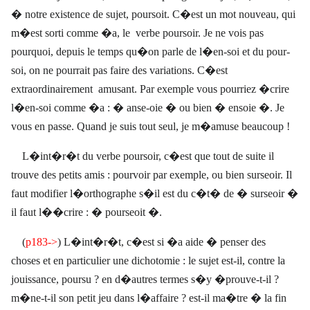
� notre existence de sujet, poursoit. C�est un mot nouveau, qui
m�est sorti comme �a, le
verbe poursoir. Je ne vois pas
pourquoi, depuis le temps qu�on parle de l�en-soi et du pour-
soi, on ne pourrait pas faire des variations. C�est
extraordinairement
amusant. Par exemple vous pourriez �crire
l�en-soi comme �a : � anse-oie � ou bien � ensoie �. Je
vous en passe. Quand je suis tout seul, je m�amuse beaucoup !
L�int�r�t du verbe poursoir, c�est que tout de suite il
trouve des petits amis : pourvoir par exemple, ou bien surseoir. Il
faut modifier l�orthographe s�il est du c�t� de � surseoir �
il faut l��crire : � pourseoit �.
(
p183->
) L�int�r�t, c�est si �a aide � penser des
choses et en particulier une dichotomie : le sujet est-il, contre la
jouissance, poursu ? en d�autres termes s�y �prouve-t-il ?
m�ne-t-il son petit jeu dans l�affaire ? est-il ma�tre � la fin