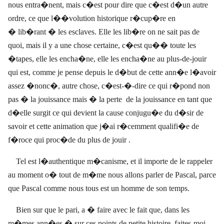
nous entra�nent, mais c�est pour dire que c�est d�un autre
ordre, ce que l��volution historique r�cup�re en
� lib�rant � les esclaves. Elle les lib�re on ne sait pas de
quoi, mais il y a une chose certaine, c�est qu�� toute les
�tapes, elle les encha�ne, elle les encha�ne au plus-de-jouir
qui est, comme je pense depuis le d�but de cette ann�e l�avoir
assez �nonc�, autre chose, c�est-�-dire ce qui r�pond non
pas � la jouissance mais � la perte
de la jouissance en tant que
d�elle surgit ce qui devient la cause conjugu�e du d�sir de
savoir et cette animation que j�ai r�cemment qualifi�e de
f�roce qui proc�de du plus de jouir .
Tel est l�authentique m�canisme, et il importe de le rappeler
au moment o� tout de m�me nous allons parler de Pascal, parce
que Pascal comme nous tous est un homme de son temps.
Bien sur que le pari, a � faire avec le fait que, dans les
m�mes ann�es � sur ces points de petite histoire, faites-moi