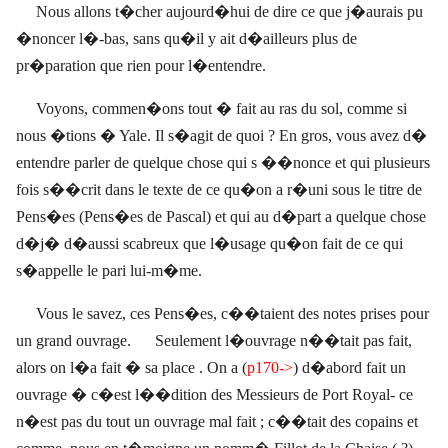
Nous allons t�cher aujourd�hui de dire ce que j�aurais pu
�noncer l�-bas, sans qu�il y ait d�ailleurs plus de
pr�paration que rien pour l�entendre.
Voyons, commen�ons tout � fait au ras du sol, comme si
nous �tions � Yale. Il s�agit de quoi ? En gros, vous avez d�
entendre parler de quelque chose qui s ��nonce et qui plusieurs
fois s��crit dans le texte de ce qu�on a r�uni sous le titre de
Pens�es (Pens�es de Pascal) et qui au d�part a quelque chose
d�j� d�aussi scabreux que l�usage qu�on fait de ce qui
s�appelle le pari lui-m�me.
Vous le savez, ces Pens�es, c��taient des notes prises pour
un grand ouvrage. Seulement l�ouvrage n��tait pas fait,
alors on l�a fait � sa place .
On a (
p170->
) d�abord fait un
ouvrage � c�est l��dition des Messieurs de Port Royal- ce
n�est pas du tout un ouvrage mal fait ; c��tait des copains et