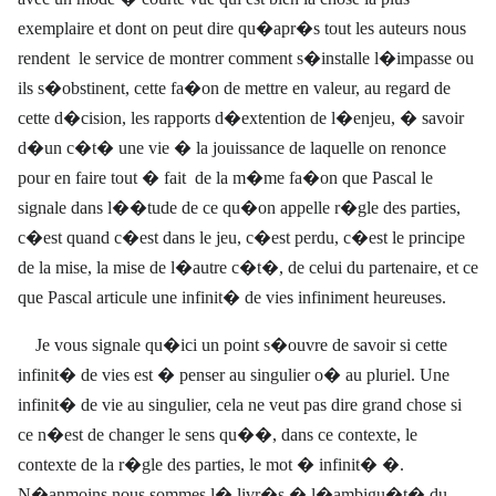
exemplaire et dont on peut dire qu�apr�s tout les auteurs nous
rendent
le service de montrer comment s�installe l�impasse ou
ils s�obstinent, cette fa�on de mettre en valeur, au regard de
cette d�cision, les rapports d�extention de l�enjeu, � savoir
d�un c�t� une vie � la jouissance de laquelle on renonce
pour en faire tout � fait
de la m�me fa�on que Pascal le
signale dans l��tude de ce qu�on appelle r�gle des parties,
c�est quand c�est dans le jeu, c�est perdu, c�est le principe
de la mise, la mise de l�autre c�t�, de celui du partenaire, et ce
que Pascal articule une infinit� de vies infiniment heureuses.
Je vous signale qu�ici un point s�ouvre de savoir si cette
infinit� de vies est � penser au singulier o� au pluriel. Une
infinit� de vie au singulier, cela ne veut pas dire grand chose si
ce n�est de changer le sens qu��, dans ce contexte, le
contexte de la r�gle des parties, le mot � infinit� �.
N�anmoins nous sommes l� livr�s � l�ambigu�t� du