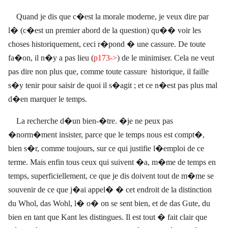
Quand je dis que c�est la morale moderne, je veux dire par
l� (c�est un premier abord de la question) qu�� voir les
choses historiquement, ceci r�pond � une cassure. De toute
fa�on, il n�y a pas lieu (
p173->
) de le minimiser. Cela ne veut
pas dire non plus que, comme toute cassure
historique, il faille
s�y tenir pour saisir de quoi il s�agit ; et ce n�est pas plus mal
d�en marquer le temps.
La recherche d�un bien-�tre. �je ne peux pas
�norm�ment insister, parce que le temps nous est compt�,
bien s�r, comme toujours, sur ce qui justifie l�emploi de ce
terme. Mais enfin tous ceux qui suivent �a, m�me de temps en
temps, superficiellement, ce que je dis doivent tout de m�me se
souvenir de ce que j�ai appel� � cet endroit de la distinction
du Whol, das Wohl, l� o� on se sent bien, et de das Gute, du
bien en tant que Kant les distingues. Il est tout � fait clair que