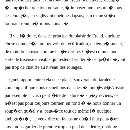
� emp�cher que tout ne saute, � imposer une mesure � tous
ces enrag�s, en y glissant quelques lapsus, parce que si �a
tournant rond, o� irions-nous ! �
Il y a l� donc, dans ce principe du plaisir de Freud, quelque
chose comme �a, un pouvoir de rectification, de temp�rament,
de moindre tension comme il s�exprime. C�est comme une
sorte de tisseuse invisible qui resterait veiller � ce qu�il n�y ait
pas trop de chauffe au niveau des rouages.
Quel rapport entre cela et ce plaisir souverain du farniente
contemplatif que nous recueillons dans les �nonc�s d�Aristote
par exemple ?
Ceci peut-�tre de nature � si j�y reviens, ce
n�est pas pour toujours tourner
en rond � � nous donner un
soup�on qu�il y a
peut-�tre tout de même l� quelque
ambigu�t� ,
je veux dire un fantasme qu�il faut peut-�tre
aussi nous garder de prendre trop au pied de la lettre, quoique