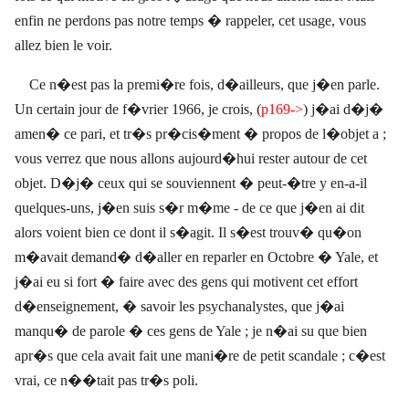
enfin ne perdons pas notre temps � rappeler, cet usage, vous
allez bien le voir.
Ce n�est pas la premi�re fois, d�ailleurs, que j�en parle.
Un certain jour de f�vrier 1966, je crois, (
p169->
) j�ai d�j�
amen� ce pari, et tr�s pr�cis�ment � propos de l�objet a ;
vous verrez que nous allons aujourd�hui rester autour de cet
objet. D�j� ceux qui se souviennent � peut-�tre y en-a-il
quelques-uns, j�en suis s�r m�me - de ce que j�en ai dit
alors voient bien ce dont il s�agit. Il s�est trouv� qu�on
m�avait demand� d�aller en reparler en Octobre � Yale, et
j�ai eu si fort � faire avec des gens qui motivent cet effort
d�enseignement, � savoir les psychanalystes, que j�ai
manqu� de parole � ces gens de Yale ; je n�ai su que bien
apr�s que cela avait fait une mani�re de petit scandale ; c�est
vrai, ce n��tait pas tr�s poli.