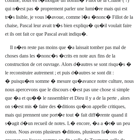
comme, nous en t�moigne un nomm� Fillot de la Chaise ( ?)
qui n�est pas � proprement parler une lumi�re mais qui est
tr�s lisible, je vous l�avoue, comme l�a �nonc� Fillot de la
chaise, Pascal leur avait tr�s bien expliqu� qu�il voulait faire
et ils ont fait ce que Pascal avait indiqu�.
Il n�en reste pas moins que �a laissait tomber pas mal de
choses dans les �nonc�s �crits en note aux fins de la
construction de cet ouvrage. Alors d�autres se sont risqu�s �
le reconstruire autrement ; et puis d�autres se sont dit :
� puisqu�en somme � mesure qu�avance notre culture, nous
nous apercevons que le discours c�est pas une chose si simple
que �a et qu�� le rassembler et Dieu il y a de la perte , alors
on s�est mis � faire des �ditions qu�on appelle critiques,
mais qui prennent une port�e tout � fait diff�rente quand il
s�agit d�un recueil de notes. L� encore, �a a �t� un peu
coton. Nous avons plusieurs �ditions, plusieurs fa�ons de