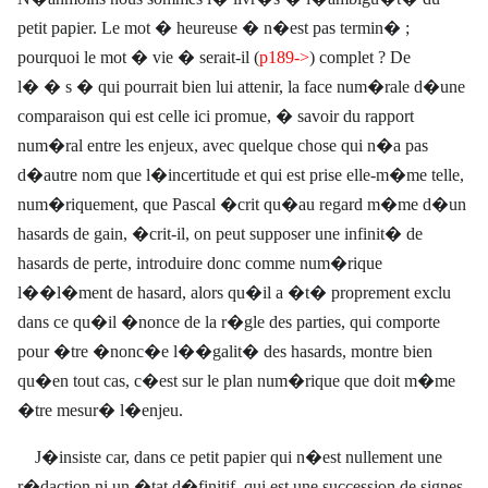
petit papier. Le mot � heureuse � n�est pas termin� ;
pourquoi le mot � vie � serait-il (
p189->
) complet ? De
l� � s � qui pourrait bien lui attenir, la face num�rale d�une
comparaison qui est celle ici promue, � savoir du rapport
num�ral entre les enjeux, avec quelque chose qui n�a pas
d�autre nom que l�incertitude et qui est prise elle-m�me telle,
num�riquement, que Pascal �crit qu�au regard m�me d�un
hasards de gain, �crit-il, on peut supposer une infinit� de
hasards de perte, introduire donc comme num�rique
l��l�ment de hasard, alors qu�il a �t� proprement exclu
dans ce qu�il �nonce de la r�gle des parties, qui comporte
pour �tre �nonc�e l��galit� des hasards, montre bien
qu�en tout cas, c�est sur le plan num�rique que doit m�me
�tre mesur� l�enjeu.
J�insiste car, dans ce petit papier qui n�est nullement une
r�daction ni un �tat d�finitif, qui est une succession de signes