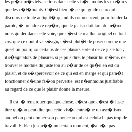
les pr�sum�s tels- serions dans cette vis�e
moins les ma�tres
que les c�l�brants. C�est bien l� ce qui guide ceux qui
discours de toute antiquit� quand ils commencent, pour fonder la
parole, � prendre ce rep�re, que le plaisir doit tout de m�me
nous guider dans cette voie, que c�est le maillon originel en tout
cas, que ce dont il va s�agir, c�est plut�t de poser comme une
question pourquoi certains de ces plaisirs sortent de ce juste ton ;
il s�agit alors de plaisirer, si je puis dire, le plaisir lui-m�me, de
trouver le module du juste ton au c�ur de ce qu�il en est du
plaisir, et de s�apercevoir de ce qui est en marge et qui para�t
fonctionner d�une fa�on pervertie
est n�anmoins justifiable
au regard de ce que le plaisir donne la mesure.
Il est
� remarquer quelque chose, c�est que c�est � juste
titre qu�on peut dire que cette vis�e entra�ne un asc�tisme
auquel on peut donner son panonceau qui est celui-ci : pas trop de
travail. Et bien jusqu�� un certain moment, �a n�a pas