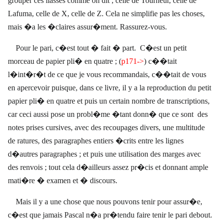
grouper ces liasses comme on dit ; celle de Tourneur, celle de
Lafuma, celle de X, celle de Z. Cela ne simplifie pas les choses,
mais �a les �claires assur�ment. Rassurez-vous.
Pour le pari, c�est tout � fait � part.
C�est un petit
morceau de papier pli� en quatre ;
(
p171->
) c��tait
l�int�r�t de ce que je vous recommandais, c��tait de vous
en apercevoir puisque, dans ce livre, il y a la reproduction du petit
papier pli� en quatre et puis un certain nombre de transcriptions,
car ceci aussi pose un probl�me �tant donn� que ce sont
des
notes prises cursives, avec des recoupages divers, une multitude
de ratures, des paragraphes entiers �crits entre les lignes
d�autres paragraphes ; et puis une utilisation des marges avec
des renvois ; tout cela d�ailleurs assez pr�cis et donnant ample
mati�re � examen et � discours.
Mais il y a une chose que nous pouvons tenir pour assur�e,
c�est que jamais Pascal n�a pr�tendu faire tenir le pari debout.