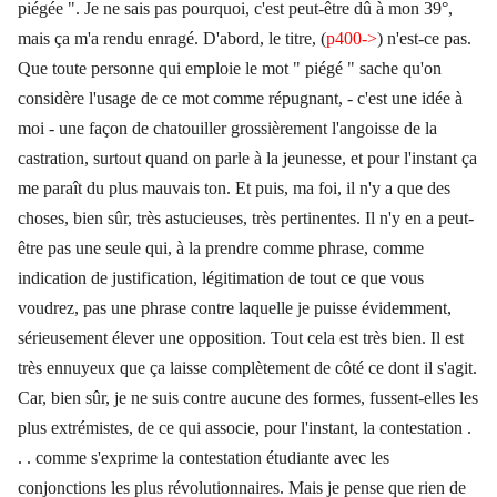
piégée ". Je ne sais pas pourquoi, c'est peut-être dû à mon 39°,
mais ça m'a rendu enragé. D'abord, le titre, (
p400->
) n'est-ce pas.
Que toute personne qui emploie le mot " piégé " sache qu'on
considère l'usage de ce mot comme répugnant, - c'est une idée à
moi - une façon de chatouiller grossièrement l'angoisse de la
castration, surtout quand on parle à la jeunesse, et pour l'instant ça
me paraît du plus mauvais ton. Et puis, ma foi, il n'y a que des
choses, bien sûr, très astucieuses, très pertinentes. Il n'y en a peut-
être pas une seule qui, à la prendre comme phrase, comme
indication de justification, légitimation de tout ce que vous
voudrez, pas une phrase contre laquelle je puisse évidemment,
sérieusement élever une opposition. Tout cela est très bien. Il est
très ennuyeux que ça laisse complètement de côté ce dont il s'agit.
Car, bien sûr, je ne suis contre aucune des formes, fussent-elles les
plus extrémistes, de ce qui associe, pour l'instant, la contestation .
. . comme s'exprime la contestation étudiante avec les
conjonctions les plus révolutionnaires. Mais je pense que rien de