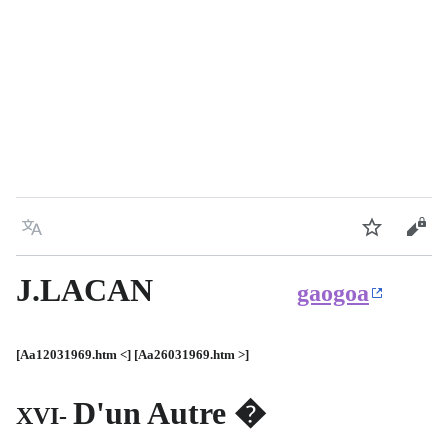
Language
Watch
Vie
J.LACAN
gaogoa
[Aa12031969.htm <] [Aa26031969.htm >]
D'un Autre �
XVI-