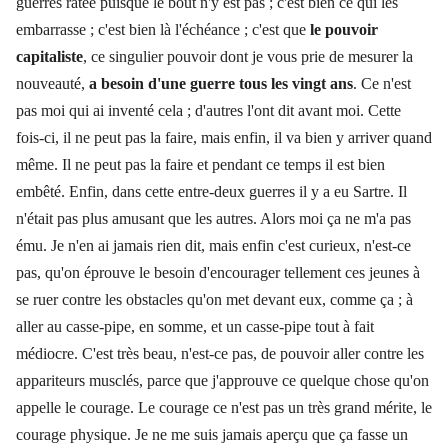
guerres ratée puisque le bout n'y est pas ; c'est bien ce qui les
embarrasse ; c'est bien là l'échéance ; c'est que
le pouvoir
capitaliste
, ce singulier pouvoir dont je vous prie de mesurer la
nouveauté,
a besoin d'une guerre tous les vingt ans
. Ce n'est
pas moi qui ai inventé cela ; d'autres l'ont dit avant moi. Cette
fois-ci, il ne peut pas la faire, mais enfin, il va bien y arriver quand
même. Il ne peut pas la faire et pendant ce temps il est bien
embêté. Enfin, dans cette entre-deux guerres il y a eu Sartre. Il
n'était pas plus amusant que les autres. Alors moi ça ne m'a pas
ému. Je n'en ai jamais rien dit, mais enfin c'est curieux, n'est-ce
pas, qu'on éprouve le besoin d'encourager tellement ces jeunes à
se ruer contre les obstacles qu'on met devant eux, comme ça ; à
aller au casse-pipe, en somme, et un casse-pipe tout à fait
médiocre. C'est très beau, n'est-ce pas, de pouvoir aller contre les
appariteurs musclés, parce que j'approuve ce quelque chose qu'on
appelle le courage. Le courage ce n'est pas un très grand mérite, le
courage physique. Je ne me suis jamais aperçu que ça fasse un