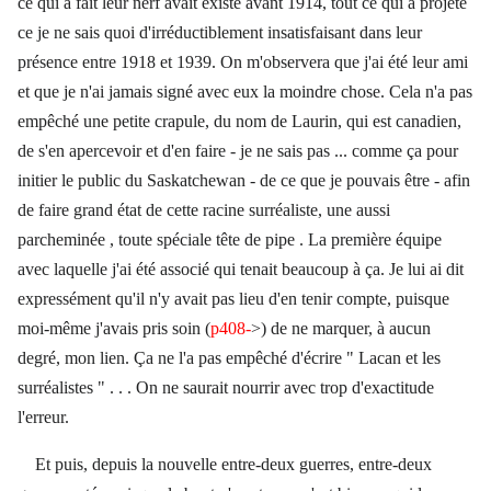
ce qui a fait leur nerf avait existé avant 1914, tout ce qui a projeté
ce je ne sais quoi d'irréductiblement insatisfaisant dans leur
présence entre 1918 et 1939. On m'observera que j'ai été leur ami
et que je n'ai jamais signé avec eux la moindre chose. Cela n'a pas
empêché une petite crapule, du nom de Laurin, qui est canadien,
de s'en apercevoir et d'en faire - je ne sais pas ... comme ça pour
initier le public du Saskatchewan - de ce que je pouvais être - afin
de faire grand état de cette racine surréaliste, une aussi
parcheminée , toute spéciale tête de pipe . La première équipe
avec laquelle j'ai été associé qui tenait beaucoup à ça. Je lui ai dit
expressément qu'il n'y avait pas lieu d'en tenir compte, puisque
moi-même j'avais pris soin (
p408-
>) de ne marquer, à aucun
degré, mon lien. Ça ne l'a pas empêché d'écrire " Lacan et les
surréalistes " . . . On ne saurait nourrir avec trop d'exactitude
l'erreur.
Et puis, depuis la nouvelle entre-deux guerres, entre-deux