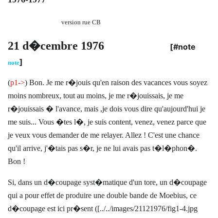
version rue CB
21 d�cembre 1976
[#note
]
note
(
p1->
) Bon. Je me r�jouis qu'en raison des vacances vous soyez
moins nombreux, tout au moins, je me r�jouissais, je me
r�jouissais � l'avance, mais ,je dois vous dire qu'aujourd'hui je
me suis... Vous �tes l�, je suis content, venez, venez parce que
je veux vous demander de me relayer. Allez ! C'est une chance
qu'il arrive, j'�tais pas s�r, je ne lui avais pas t�l�phon�.
Bon !
Si, dans un d�coupage syst�matique d'un tore, un d�coupage
qui a pour effet de produire une double bande de Moebius, ce
d�coupage est ici pr�sent ([../../images/21121976/fig1-4.jpg