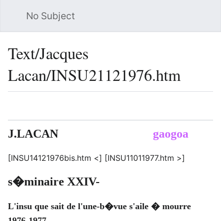
No Subject
Sea
Text/Jacques
Lacan/INSU21121976.htm
Language
Watch
Vie
J.LACAN
gaogoa
[INSU14121976bis.htm <] [INSU11011977.htm >]
s�minaire XXIV-
L'insu que sait de l'une-b�vue s'aile � mourre
1976-1977