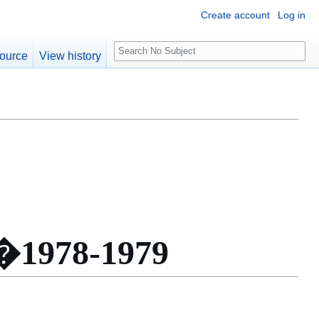
Create account
Log in
S
ource
View history
e
a
r
c
h
 �1978-1979