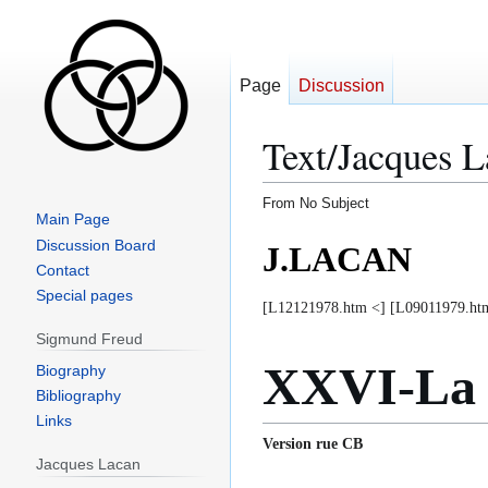
Page
Discussion
Text/Jacques 
From No Subject
Main Page
Jump
Jump
Discussion Board
J.LACAN
to
to
Contact
navigation
search
Special pages
[L12121978.htm <] [L09011979.ht
Sigmund Freud
XXVI-La t
Biography
Bibliography
Links
Version rue CB [
Jacques Lacan