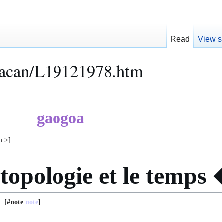
Read
View s
Lacan/L19121978.htm
gaogoa
m >]
opologie et le temps
#note
note
]