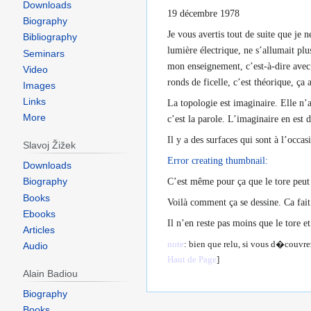
Downloads
19 décembre 1978
Biography
Je vous avertis tout de suite que je 
Bibliography
lumière électrique, ne s’allumait plu
Seminars
mon enseignement, c’est-à-dire avec c
Video
ronds de ficelle, c’est théorique, ça
Images
Links
La topologie est imaginaire. Elle n’
More
c’est la parole. L’imaginaire en est d
Il y a des surfaces qui sont à l’occa
Slavoj Žižek
Error creating thumbnail:
Downloads
Biography
C’est même pour ça que le tore peut
Books
Voilà comment ça se dessine. Ca fait 
Ebooks
Il n’en reste pas moins que le tore 
Articles
note
: bien que relu, si vous d�couvre
Audio
Haut de Page
]
Alain Badiou
Biography
Books