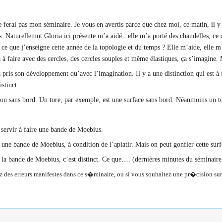
ne ferai pas mon séminaire. Je vous en avertis parce que chez moi, ce matin, il y
s. Naturellemnt Gloria ici présente m’a aidé : elle m’a porté des chandelles, ce
e que j’enseigne cette année de la topologie et du temps ? Elle m’aide, elle m’ai
 a à faire avec des cercles, des cercles souples et même élastiques, ça s’imagine.
a pris son développement qu’avec l’imagination. Il y a une distinction qui est à
istinct.
sion sans bord. Un tore, par exemple, est une surface sans bord. Néanmoins un tore
 servir à faire une bande de Moebius.
une bande de Moebius, à condition de l’aplatir. Mais on peut gonfler cette surfa
et la bande de Moebius, c’est distinct. Ce que…. (dernières minutes du séminair
z des erreurs manifestes dans ce s�minaire, ou si vous souhaitez une pr�cision sur 