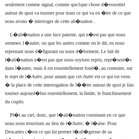
seulement comme signal, comme que1que chose d�essentiel
autour de quoi va tourner pour nous ce qui va en �tre de ce que
nous avons � interroger de cette ali�nation .
L�ali�nation a une face patente, qui n�est pas que nous
sommes 1�autre, ou que les autres comme on le dit, en nous
reprenant nous d�figurant ou nous d�forment. Le fait de
l�ali�nation n�est pas que nous soyions repris, repr�sent�s
dans l�autre, mais il est essentiellement fond�, au contraire, sur
le rejet de l�
Autre
, pour autant que cet
Autre
est ce qui est venu
� la place de cette interrogation de l��tre autour de quoi je fais
tourner aujourd�hui essentiellement, la limite, le franchissement
du
cogito.
Pl�t au ciel, donc, que l�ali�nation consistant en ce que
nous nous trouvions au lieu de l�
Autre
, � l�aise. Pour
Descartes c�est ce qui lui permet l�all�gresse de sa