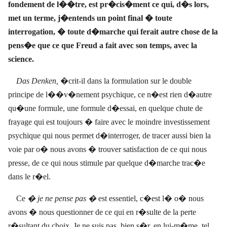
fondement de l��tre, est pr�cis�ment ce qui, d�s lors,
met un terme, j�entends un point final � toute
interrogation, � toute d�marche qui ferait autre chose de la
pens�e que ce que Freud a fait avec son temps, avec la
science.
Das Denken,
�crit-il dans la formulation sur le double
principe de l��v�nement psychique, ce n�est rien d�autre
qu�une formule, une formule d�essai, en quelque chute de
frayage qui est toujours � faire avec le moindre investissement
psychique qui nous permet d�interroger, de tracer aussi bien la
voie par o� nous avons � trouver satisfaction de ce qui nous
presse, de ce qui nous stimule par quelque d�marche trac�e
dans le r�el.
Ce
� je ne pense pas �
est essentiel, c�est l� o� nous
avons � nous questionner de ce qui en r�sulte de la perte
r�sultant du choix. Je ne suis pas, bien s�r, en lui-m�me, tel