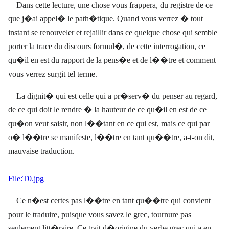
Dans cette lecture, une chose vous frappera, du registre de ce
que j�ai appel� le path�tique. Quand vous verrez � tout
instant se renouveler et rejaillir dans ce quelque chose qui semble
porter la trace du discours formul�, de cette interrogation, ce
qu�il en est du rapport de la pens�e et de l��tre et comment
vous verrez surgit tel terme.
La dignit� qui est celle qui a pr�serv� du penser au regard,
de ce qui doit le rendre � la hauteur de
ce qu�il en est de ce
qu�on veut saisir, non l��tant en ce qui est, mais ce qui par
o� l��tre se manifeste, l��tre en tant qu��tre, a-t-on dit,
mauvaise traduction.
File:T0.jpg
Ce n�est certes pas l��tre en tant qu��tre qui convient
pour le traduire, puisque vous savez le grec, tournure pas
seulement litt�raire. Ce trait d�origine du verbe grec qui a en