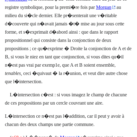
registre symbolique, pour la premi�re fois par
Morgan
au
milieu du si�cle dernier. Elle pr�senterait une v�ritable
d�couverte qui n�avait jamais �t� mise au jour sous cette
forme, et s�exprimait d�abord ainsi : que dans le rapport
propositionnel qui consiste dans la conjonction de deux
propositions ; ce qu�exprime � Droite la conjonction de A et de
B, si vous le niez en tant que conjonction, si vous dites qu�il
n�est pas vrai par exemp1e, que A et B soient ensemble,
tenables,
ceci �quivaut � la r�union, et veut dire autre chose
que l�intersection.
L�intersection c�est : si vous imagez le champ de chacune
de ces propositions par un cercle couvrant une aire.
L�intersection ce n�est pas l�addition, car il peut y avoir à
chacun des deux champs une partie commune.