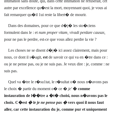
intimation sans doute, qui, dans cette intimation ne refuserait, cet
autre par excellence qu�est la mort, moyennant quoi, je vous ai
fait remarquer qu�il 1ui reste la libert� de mourir.
Dans des domaines, pour ce que d�j� les sto�ciens
formulent dans le : et
num proper vitam, vivadi perdare causas,
pour ne pas le perdre, est-ce que vous allez perdre la vie ?
Les choses ne se disent d�j� ici assez clairement, mais pour
nous, ce dont il s�agit,
est
de savoir ce qui va en �tre dans ce :
ou je ne pense pas, ou je ne suis pas. Je veux dire : je, comme : ne
suis pas.
Quel va �tre le r�su1tat, le r�sultat o� nous n�avons pas
le choix � partir du moment o� ce �
je'
�
comme
instauration de l��tre a �t� choisi, nous n�avons pas le
choix. C�est
� le je ne pense pas �
vers quoi il nous faut
aller, car cette instauration du je, comme pur et uniquement