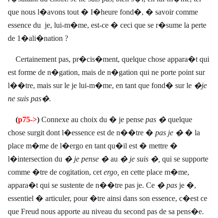
que nous l�avons tout � I�heure fond�, � savoir comme
essence
du
je, lui-m�me, est-ce � ceci que se r�sume la perte
de 1�ali�nation ?
Certainement pas, pr�cis�ment, quelque chose appara�t qui
est forme de n�gation, mais de n�gation qui ne porte point sur
l��tre, mais sur le je lui-m�me, en tant que fond� sur le
�je
ne suis pas�.
(
p75->
)
Connexe au choix du � je pense
pas �
quelque
chose surgit dont l�essence est de n��tre �
pas je �
� la
place m�me de l�ergo en tant qu�il est � mettre �
l�intersection du
� je pense �
au
� je suis �,
qui se supporte
comme �tre de cogitation, cet
ergo,
en cette place m�me,
appara�t qui se sustente de n��tre pas je. Ce
� pas
je �,
essentiel � articuler, pour �tre ainsi dans son essence, c�est ce
que Freud nous apporte au niveau du second pas de sa pens�e.