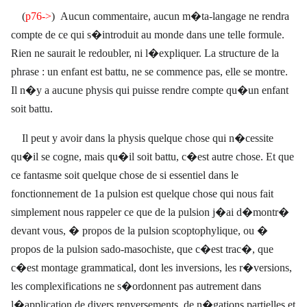
(
p76->
)
Aucun commentaire, aucun m�ta-langage ne rendra
compte de ce qui s�introduit au monde dans une telle formule.
Rien ne saurait le redoubler, ni l�expliquer. La structure de la
phrase : un enfant est battu, ne se commence pas, elle se montre.
Il n�y a aucune physis qui puisse rendre compte qu�un enfant
soit battu.
Il peut y avoir dans la physis quelque chose qui n�cessite
qu�il se cogne, mais qu�il soit battu, c�est autre chose. Et que
ce fantasme soit quelque chose de si essentiel dans le
fonctionnement de 1a pulsion est quelque chose qui nous fait
simplement nous rappeler ce que de la pulsion j�ai d�montr�
devant vous, � propos de la pulsion scoptophylique, ou �
propos de la pulsion sado-masochiste, que c�est trac�, que
c�est montage grammatical, dont les inversions, les r�versions,
les complexifications ne s�ordonnent pas autrement dans
l�application de divers renversements, de n�gations partielles et