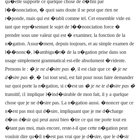
qu�elle supporte ce quelque chose de d�fini par
l��nonciation, � quoi sans doute il se peut que rien ne
r�ponde, mais qui est �tabli comme tel. Cet ensemble vide en
tant que repr�sentant le sujet de l��nonciation force �
prendre sous une valeur qui est � examiner, la fonction de la
n�gation. Assur�ment, depuis toujours, et au simple examen de
l��nonc�, l�ambigu�t� de la n�gation prise dans son
usage simplement grammatical est-elle absolument �vidente.
Prenons le :
� je ne d�sire pas �,
il est clair que ce
� je ne
d�sire pas �,
� 1ui tout seul, est fait pour nous faire demander
sur quoi porte la n�gation, si c�est un
� je ne te d�sire pas �
transitif, i1 implique l�ind�sirable de mon fait, il y a quelque
chose que je ne d�sire pas. La n�gation aussi. �noncer que ce
n�est pas moi qui d�sire, impliquant que je me d�charge
d�un d�sir qui peut aussi bien �tre ce qui me porte tout en
�tant pas moi, mais encore, reste-t-il que cette n�gation peut
vouloir dire qu�il n�est pas vrai que je d�sire, que le d�sir