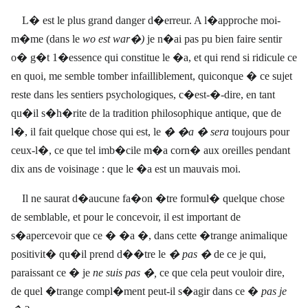
L� est le plus grand danger d�erreur. A l�approche moi-
m�me (dans le
wo est war�)
je n�ai pas pu bien faire sentir
o� g�t 1�essence qui constitue le �a, et qui rend si ridicule ce
en quoi, me semble tomber infailliblement, quiconque � ce sujet
reste dans les sentiers psychologiques, c�est-�-dire, en tant
qu�il s�h�rite de la tradition philosophique antique, que de
l�, il fait quelque chose qui est, le
� �a � sera
toujours pour
ceux-l�, ce que tel imb�cile m�a corn� aux oreilles pendant
dix ans de voisinage : que le �a est un mauvais moi.
Il ne saurat d�aucune fa�on �tre formul� quelque chose
de semblable, et pour le concevoir, il est important de
s�apercevoir que ce � �a �, dans cette �trange animalique
positivit� qu�il prend d��tre le
� pas �
de ce je qui,
paraissant ce � je
ne suis pas �,
ce que cela peut vouloir dire,
de quel �trange compl�ment peut-il s�agir dans ce �
pas je