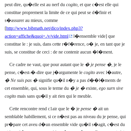
peut dire, qu�elle est au nerf du
cogito,
et que c�est elle qui
constitue proprement la limite de ce qui peut se d�finir et
s�assurer au mieux, comme
[
http://www.bibmath.net/dico/index.php3?
action=affiche&quoi=./v/vide.html
l�ensemble vide] que
constitue le : je suis, dans cet
t
e r�f�rence, o� je, en tant que je
suis, se constitue de ceci : de ne contenir aucun �l�ment.
Ce cadre ne vaut, que pour autant que le
� je pense �,
je le
pense, c�est-�-dire que j�argumente le
cogito
avec l�autre,
� Ne suis pas �
signifie qu�il n�y a pas d��l�ments de
cet ensemble, qui, sous le terme du
� je �
existe,
ego surn sive
cogito
mais sans qu�il y ait rien qui le meuble.
Cette rencontre rend c1air que le � je
pense �
ait un
semblable habillement, si ce n�est pas au niveau du je pense, qui
pr�pare cet aveu d�un ensemble vide qu�il s�agit, c�est du