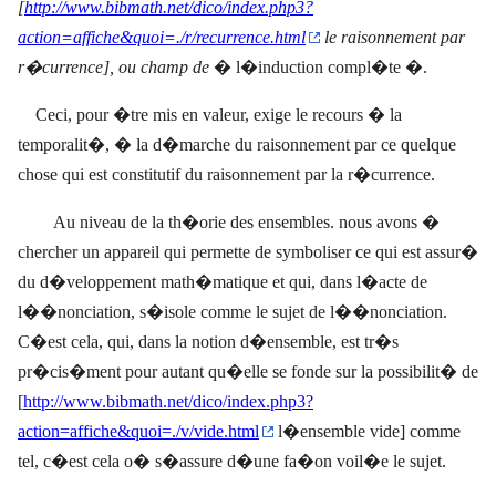
[
http://www.bibmath.net/dico/index.php3?
action=affiche&quoi=./r/recurrence.html
le raisonnement par
r�currence], ou champ de
� l�induction compl�te �.
Ceci, pour �tre mis en valeur, exige le recours � la
temporalit�, � la d�marche du raisonnement par ce quelque
chose qui est constitutif du raisonnement par la r�currence.
Au niveau de la th�orie des ensembles. nous avons �
chercher un appareil qui permette de symboliser ce qui est assur�
du d�veloppement math�matique et qui, dans l�acte de
l��nonciation, s�isole comme le sujet de l��nonciation.
C�est cela, qui, dans la notion d�ensemble, est tr�s
pr�cis�ment pour autant qu�elle se fonde sur la possibilit� de
[
http://www.bibmath.net/dico/index.php3?
action=affiche&quoi=./v/vide.html
l�ensemble vide] comme
tel, c�est cela o� s�assure d�une fa�on voil�e le sujet.