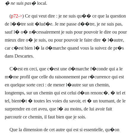
� ne suis pas�
local.
(
p72->
) Ce qui veut dire : je ne suis qu�� ce que la question
de l��tre soit �lud�e. Je me passe d��tre, je ne suis pas,
sauf l� o� n�cessairement je suis pour pouvoir le dire ou pour
mieux dire o� je suis, ou pour pouvoir le faire dire � l�autre,
car c�est bien l� la d�marche quand vous la suivez de pr�s
dans Descartes.
C�est en ceci, que c�est une d�marche f�conde qui a le
m�me profil que celle du raisonnement par r�currence qui est
en quelque sorte ceci : de mener l�autre sur un chemin,
longtemps, sur un chemin qui est celui d�un renonc�, � tel et
tel, bient�t � toutes les voies du savoir, et � un tournant, de le
surprendre en cet aveu, que l� au moins, de lui avoir fait
parcourir ce chemin, il faut bien que je sois.
Que la dimension de cet autre qui est si essentielle, qu�on