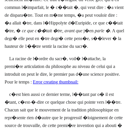
commun l�imparfait, le � c��tait �, qui veut dire : �a vient
de dispara�tre. Tout en m�me temps, �a peut vouloir dire :
�a allait �tre, dans l�Hippolyte d�Euripide, ce que c��tait
�tre, �
ce que c��tait �tre, avant que
j�en
parle �.
A quel
degr� elle peut en �tre degr� cette pens�e, s��lever � la
hauteur de 1��tre sentir la racine du sacr�.
La racine de l�ordre du sacr�, voil� l�attache, la
premi�re
articulation du philosophe au niveau de celui qui a
introduit on peut le dire, le premier pas d�une science positive.
Pour le temps :
Error creating thumbnail:
c�est bien aussi ce dernier terme, l��tant par o� il est
�tant, c�est-�-dire ce quelque chose qui pointe vers l��tre.
Chacun sait que le mouvement de la tradition philosophique en
repr�sente rien d�autre que le progressif �loignement de cette
source de trouvaille, de cette premi�re invention qui a abouti �