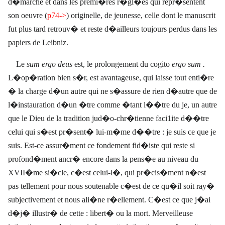
d�marche et dans les premi�res
r�gl�es
qui repr�sentent
son oeuvre (
p74->
) originelle, de jeunesse, celle dont le manuscrit
fut plus tard retrouv� et reste d�ailleurs toujours perdus dans les
papiers de Leibniz.
Le
sum ergo deus
est, le prolongement du cogito
ergo sum .
L�op�ration bien s�r, est avantageuse, qui laisse tout enti�re
� la charge d�un autre qui ne s�assure de rien d�autre que de
l�instauration d�un �tre comme �tant l��tre du je, un autre
que le Dieu de la tradition jud�o-chr�tienne faci1ite d��tre
celui qui s�est pr�sent� lui-m�me d��tre : je suis ce que je
suis. Est-ce assur�ment ce fondement fid�iste qui reste si
profond�ment ancr� encore dans la pens�e au niveau du
XVII�me si�cle, c�est celui-l�, qui pr�cis�ment n�est
pas tellement pour nous soutenable c�est de ce qu�il soit ray�
subjectivement et nous ali�ne r�ellement. C�est ce que j�ai
d�j� illustr� de cette : libert� ou la mort. Merveilleuse