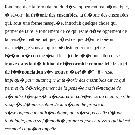
fondement de la formulation du d�veloppement math�matique,
� savoir :
la th�orie des ensembles
, la th�orie des ensembles
qui, sous une forme masqu�e, introduit quelque chose qui
permet de faire le fondement de ce qui est
le d�veloppement de
la pens�e math�matique, c�est ce que d�une fa�on
masqu�e,
je vous ai appris � distinguer du sujet de
l��nonc� comme �tant le sujet de l��nonciation et se
trouve
dans la d�finition de l�ensemble comme tel
;
le sujet
de l��nonciation s�y trouve
� gel� �''
,
il y reste
impliqu� pour autant que la th�orie des ensembles est ce qui
permet du d�veloppement de la pens�e math�matique de
d�rouler l�expos�, d�assurer la coh�rence au champ, est le
progr�s d�intervention de la d�marche propre du
d�veloppement math�matique, qui n�est pas celle d�une
tautologie, qui a sa f�condit� propre et par ce ressort qui lui est
essentiel et qu�on appelle