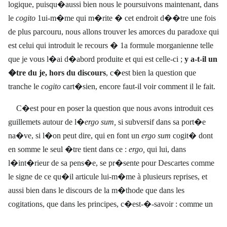
logique, puisqu�aussi bien nous le poursuivons maintenant, dans
le
cogito
1ui-m�me qui m�rite � cet endroit d��tre une fois
de plus parcouru, nous allons trouver les amorces du paradoxe qui
est celui qui introduit le recours � 1a formule morganienne telle
que je vous l�ai d�abord produite et qui est celle-ci ;
y a-t-il un
�tre du je, hors du discours
, c�est bien la question que
tranche le
cogito
cart�sien, encore faut-il voir comment il le fait.
C�est pour en poser la question que nous avons introduit ces
guillemets autour de l�
ergo sum,
si subversif dans sa port�e
na�ve, si l�on peut dire, qui en font un
ergo sum
cogit� dont
en somme le seul �tre tient dans ce :
ergo,
qui lui, dans
l�int�rieur de sa pens�e, se pr�sente pour Descartes comme
le signe de ce qu�il articule lui-m�me à plusieurs reprises, et
aussi bien dans le discours de la m�thode que dans les
cogitations, que dans les principes, c�est-�-savoir : comme un