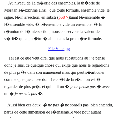
Au niveau de 1a th�orie des ensembles, la th�orie de
Morgan s�exprime ainsi : que toute formule, ensemble vide, le
signe, l�intersection, en substi-(
p68->
)tuant l�ensemble �
l�ensemble vide, � l�ensemble vide un ensemble, � la
r�union de l�intersection, nous conservons la valeur de
v�rit� qui a pu �tre �tablie dans la premi�re formule.
File:Vide.jpg
Tel est ce que veut dire, que nous substituons au : je pense
donc je suis, ce quelque chose qui exige que nous le regardions
de plus pr�s dans son maniement mais qui peut s�articuler
comme quelque chose dont 1e co�t de la r�union est �
regarder de plus pr�s et qui unit un �
je ne pense pas
� avec
un �
je ne suis pas
�.
Aussi bien ces deux
� ne pas �
ne sont-ils pas, bien entendu,
partis de cette dimension de l�ensemb1e vide pour autant