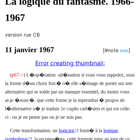
La logique du fantasme. 1966-
1967
version rue CB
11 janvier 1967
[#note
]
note
Error creating thumbnail:
(
p67->
)
L�op�ration
ali�nation si vous vous rappelez, sous
la forme d�un choix forc� o� elle s�image de porter sur une
alternative qui se solde par un manque essentiel, du moins vous
ai-je �nonc�, que cette forme je la reprendrai � propos de
l�alternative o� je traduis 1e
cogito
cart�sien et qui est celle-
ci : ou je ne pense pas ou je ne suis pas
.
Cette transformation, un
logicien
form� à la
logique
symbolique
, la reconna�tra
cette formule mise au jour de ce