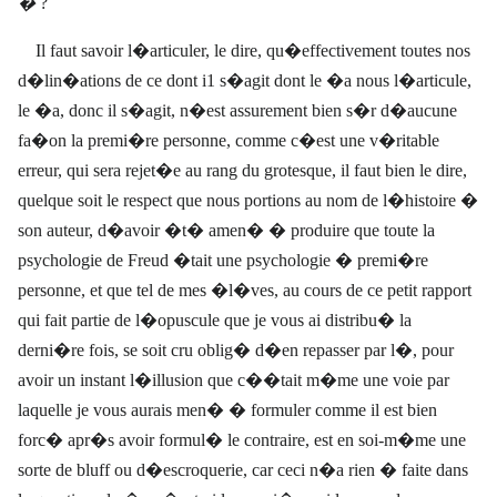
�
?
Il faut savoir l�articuler, le dire, qu�effectivement toutes nos
d�lin�ations de ce dont i1 s�agit dont le �a nous l�articule,
le �a, donc il s�agit, n�est assurement bien s�r d�aucune
fa�on la premi�re personne, comme c�est une v�ritable
erreur, qui sera rejet�e au rang du grotesque, il faut bien le dire,
quelque soit le respect que nous portions au nom de l�histoire �
son auteur, d�avoir �t� amen� � produire que toute la
psychologie de Freud �tait une psychologie � premi�re
personne, et que tel de mes �l�ves, au cours de ce petit rapport
qui fait partie de l�opuscule que je vous ai distribu� la
derni�re fois, se soit cru oblig� d�en repasser par l�, pour
avoir un instant l�illusion que c��tait m�me une voie par
laquelle je vous aurais men� � formuler comme il est bien
forc� apr�s avoir formul� le contraire, est en soi-m�me une
sorte de bluff ou d�escroquerie, car ceci n�a rien � faite dans