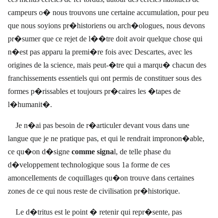
campeurs o� nous trouvons une certaine accumulation, pour peu
que nous soyions pr�historiens ou arch�ologues, nous devons
pr�sumer que ce rejet de l��tre doit avoir quelque chose qui
n�est pas apparu la premi�re fois avec Descartes, avec les
origines de la science, mais peut-�tre qui a marqu� chacun des
franchissements essentiels qui ont permis de constituer sous des
formes p�rissables et toujours pr�caires les �tapes de
l�humanit�.
Je n�ai pas besoin de r�articuler devant vous dans une
langue que je ne pratique pas, et qui le rendrait impronon�able,
ce qu�on d�signe
comme signa
l, de telle phase du
d�veloppement technologique sous 1a forme de ces
amoncellements de coquillages qu�on trouve dans certaines
zones de ce qui nous reste de civilisation pr�historique.
Le d�tritus est le point � retenir qui
repr�sente, pas