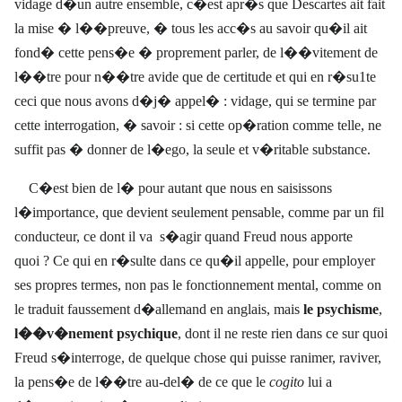
vidage d�un autre ensemble, c�est apr�s que Descartes ait fait
la mise � l��preuve, � tous les acc�s au savoir qu�il ait
fond� cette pens�e � proprement parler, de l��vitement de
l��tre pour n��tre avide que de certitude et qui en r�su1te
ceci
que nous avons d�j� appel� : vidage, qui se termine par
cette interrogation, � savoir :
si cette op�ration comme telle, ne
suffit pas � donner de l�ego, la seule et v�ritable substance.
C�est bien de l� pour autant que nous en saisissons
l�importance, que devient seulement pensable, comme par un fil
conducteur, ce dont
il va
s�agir quand Freud nous apporte
quoi ? Ce qui
en r�sulte dans ce qu�il appelle, pour employer
ses propres termes, non pas le fonctionnement mental, comme on
le traduit faussement d�allemand en anglais, mais
le psychisme
,
l��v�nement psychique
, dont il ne reste rien dans ce sur quoi
Freud s�interroge, de quelque chose qui puisse ranimer, raviver,
la pens�e de l��tre au-del� de ce que le
cogito
lui a