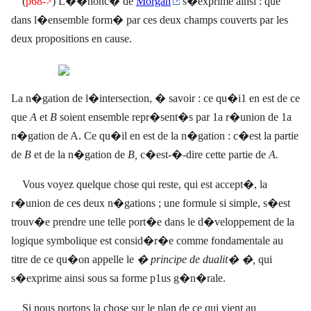
(
p68->
)
L��nonc� de
Morgan
s�exprime ainsi : que
dans l�ensemble form� par ces deux champs couverts par les
deux propositions en cause.
La n�gation de l�intersection, � savoir : ce qu�i1 en est de ce
que
A
et
B
soient ensemble repr�sent�s par 1a r�union de 1a
n�gation de A. Ce qu�il en est de la n�gation : c�est la partie
de
B
et de la n�gation de
B,
c�est-�-dire cette partie de
A.
Vous voyez quelque chose qui
reste, qui est accept�, la
r�union de ces deux n�gations ; une formule si simple, s�est
trouv�e prendre une telle port�e dans le d�veloppement de la
logique symbolique est consid�r�e comme fondamentale au
titre de ce qu�on appelle le
� principe de dualit� �,
qui
s�exprime ainsi sous sa forme p1us g�n�rale.
Si nous portons la chose sur le plan de ce qui vient au