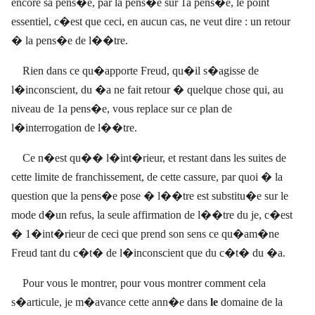
encore sa pens�e, par la pens�e sur 1a pens�e, le point
essentiel, c�est que ceci, en aucun cas, ne veut dire : un retour
� la pens�e de l��tre.
Rien dans ce qu�apporte Freud, qu�il s�agisse de
l�inconscient, du �a ne fait retour � quelque chose qui, au
niveau de 1a pens�e, vous replace sur ce plan de
l�interrogation de l��tre.
Ce n�est qu�� l�int�rieur, et restant dans les suites de
cette limite de franchissement, de cette cassure, par quoi � la
question que la pens�e pose � l��tre est substitu�e sur le
mode d�un refus, la seule affirmation de l��tre du je, c�est
� 1�int�rieur de ceci que prend son sens ce qu�am�ne
Freud tant du c�t� de l�inconscient que du c�t� du �a.
Pour vous le montrer, pour vous montrer comment cela
s�articule, je m�avance cette ann�e dans
le
domaine de la