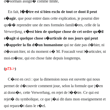
d�sormais assign� comme limite,
En fait,
l��tre est si bien exclu de tout ce dont il peut
s�agir
, que pour entrer dans cette explication, je pourrai dire
qu�� reprendre une de mes formules famili�res, celle de la
Verwerfung,
c�est bien de quelque chose de cet ordre qu�il
s�agit si quelque chose s�articule de nos jours qui peut
s�appeler
la fin d�un humanisme
qui ne date pas d�hier, ni
d�avant-hier, ni du moment o� M. Foucault veut l�articuler, ni
moi-m�me, qui est chose faite depuis longtemps.
(
p73->
)
C�est en ceci : que la dimension nous est ouverte qui nous
permet de d�couvrir comment joue, selon la formule que j�en
ai donn�e, cette Verwerfung, en rejet de l��tre. Ce qui est
rejet� du symbolique, ce que j�ai dit dans mon enseignement et
qui repara�t dans le r�el.