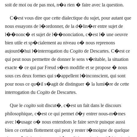
soit de moi ou de pas moi, n�a rien � faire avec la question.
C�est vous dire que cette dialectique du sujet, pour autant que
nous essayons de l�ordonner, de la d�lin�er entre sujet de
l��nonc� et sujet de l��nonciation, c�est l� une oeuvre
bien utile et sp�cialement au niveau o� nous reprenons
aujourd�hui l�interrogation du
Cogito
de Descartes. C�est ce
qui peut nous permettre de donner le sens v�ritable, la situation
exacte � ce qui par Freud s�en modifie et se propose � nous
sous ces deux formes qui s�appellent l�inconscient, qui sont
pour nous ce qu�il s�agit de distinguer � la lumi�re de cette
interrogation du
Cogito
de Descartes.
Que le
cogito
soit discut�, c�est un fait dans le discours
philosophique, c�est ce qui permet d�y entrer nous-m�mes
avec l�usage o� nous entendons le faire servir puisque aussi
bien ce certain flottement qui peut y rester t�moigne de quelque