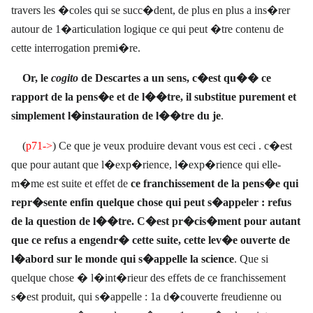
travers les �coles qui se succ�dent, de plus en plus a ins�rer
autour de 1�articulation logique ce qui peut �tre contenu de
cette interrogation premi�re.
Or, le
cogito
de Descartes a un sens, c�est qu�� ce
rapport de la pens�e et de l��tre, il substitue purement et
simplement l�instauration de l��tre du je
.
(
p71->
) Ce que je veux produire devant vous est ceci . c�est
que pour autant que l�exp�rience, l�exp�rience qui elle-
m�me est suite et effet de
ce franchissement de la pens�e qui
repr�sente enfin quelque chose qui peut s�appeler : refus
de la question de l��tre. C�est pr�cis�ment pour autant
que ce refus a engendr� cette suite, cette lev�e ouverte de
l�abord sur le monde qui s�appelle la science
. Que si
quelque chose � l�int�rieur des effets de ce franchissement
s�est produit, qui s�appelle : 1a d�couverte freudienne ou