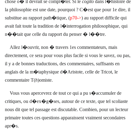
chose o� il devrait se compl�ter. Si le
cogito
dans l�histoire de
la philosophie est une date, pourquoi ? C�est que pour 1e dire, il
substitue au rapport path�tique, (
p70->
) au rapport difficile qui
avait fait toute la tradition de l�interrogation philosophique, qui
n��tait que celle du rapport du penser � l��tre.
Allez l�ouvrir, non � travers 1es commentateurs, mais
directement, ce sera pour vous plus facile si vous le savez, ou pas,
il y a de bonnes traductions, des commentaires, suffisants en
anglais de la m�taphysique d�Aristote, celle de Tricot, le
commentaire T(
h
)omiste.
Vous vous apercevrez de tout ce qui a pu s�accumuler de
critiques, ou d�ex�g�ses, autour de ce texte, que tel scoliaste
nous dit que tel passage est discutable. Combien, pour
un lecteur
primaire toutes ces questions apparaissent vraiment secondaires
apr�s.