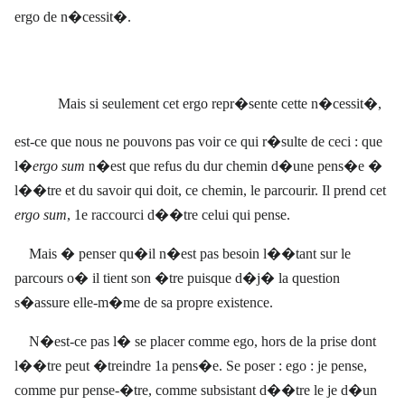
ergo de n�cessit�.
Mais si seulement cet ergo repr�sente cette n�cessit�,
est-ce que nous ne pouvons pas voir ce qui r�sulte de ceci : que
l�
ergo sum
n�est que refus du dur chemin d�une pens�e �
l��tre et du savoir qui doit, ce chemin, le parcourir. Il prend cet
ergo
sum
, 1e raccourci d��tre celui qui pense.
Mais � penser qu�il n�est pas besoin l��tant sur le
parcours o� il tient son �tre puisque d�j� la question
s�assure elle-m�me de sa propre existence.
N�est-ce pas l� se placer comme ego, hors de la prise dont
l��tre peut �treindre 1a pens�e. Se poser : ego : je pense,
comme pur pense-�tre, comme subsistant d��tre le je d�un