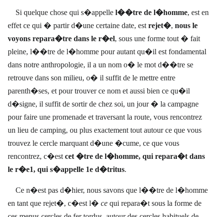
Si quelque chose qui s�appelle
l��tre de l�homme
, est en
effet ce qui � partir d�une certaine date, est
rejet�
,
nous le
voyons repara�tre dans le r�el
, sous une forme tout � fait
pleine, l��tre de l�homme pour autant qu�il est fondamental
dans notre anthropologie, il a un nom o� le mot d��tre se
retrouve dans son milieu, o� il suffit de le mettre entre
parenth�ses, et pour trouver ce nom et aussi bien ce qu�il
d�signe, il suffit de sortir de chez soi, un jour � la campagne
pour faire une promenade et traversant la route, vous rencontrez
un lieu de camping, ou plus exactement tout autour ce que vous
trouvez
le cercle marquant d�une �cume, ce que vous
rencontrez, c�est
cet �tre de l�homme, qui repara�t dans
le r�e1, qui s�appelle 1e d�tritus
.
Ce n�est pas d�hier, nous savons que l��tre de l�homme
en tant que rejet�, c�est l�
ce
qui repara�t sous la forme de
ces menus cercles de fer tordus, autour des cercles habituels de