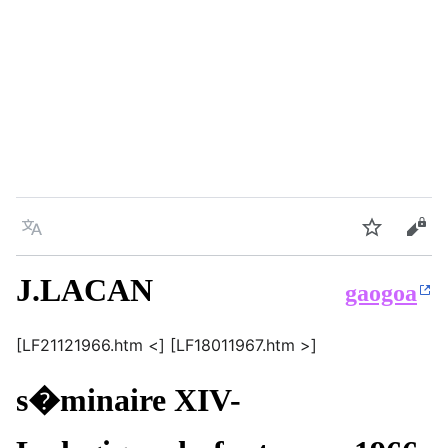
Language
Watch
Vie
J.LACAN
gaogoa
[LF21121966.htm <] [LF18011967.htm >]
s�minaire XIV-