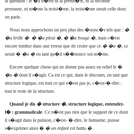
la question : le �a n�est ni la premi�re, ni la seconde
personne, ni m�me la troisi�me, la troisi�me serait celle donc
on parle.
Nous nous approchons un peu plus des �nonc�s tels que :
�
�a brille �
� �a pleut �, � �a bouge �,
mais c�est
encore tomber dans une erreur que de croire que ce
� �a �,
ce
serait �
�a �
en tant qu�il s��nonce soi-m�me.
Encore quelque chose qui ne donne pas assez en relief le �
�a �
dont il s�agit. Ca est ce qui, dans le discours, en tant que
structure logique, est tout ce qui n�est pas je, c�est-�-dire :
tout le reste de la structure.
Quand je dis
� structure �,
structure logique, entendez-
l� : grammaticale
. Ce n�est pas
rien que le support de c
e dont
il s�agit dans la pulsion, c�est- �-dire, le fantasme, puisse
s�exprimer ainsi �
� un enfant est battu � .