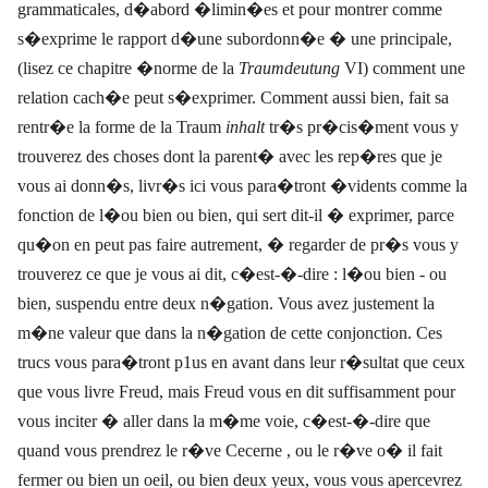
grammaticales, d�abord �limin�es et pour montrer comme
s�exprime le rapport d�une subordonn�e � une principale,
(lisez ce chapitre �norme de la
Traumdeutung
VI) comment une
relation cach�e peut s�exprimer. Comment aussi bien, fait sa
rentr�e la forme de la Traum
inhalt
tr�s pr�cis�ment vous y
trouverez des choses dont la parent� avec les rep�res que je
vous ai donn�s, livr�s ici vous para�tront �vidents comme la
fonction de l�ou bien ou bien, qui sert dit-il � exprimer, parce
qu�on en peut pas faire autrement, � regarder de pr�s vous y
trouverez ce que je vous ai dit, c�est-�-dire : l�ou bien - ou
bien, suspendu entre deux n�gation. Vous avez justement la
m�ne valeur que dans la n�gation de cette conjonction. Ces
trucs vous para�tront p1us en avant dans leur r�sultat que ceux
que vous livre Freud, mais Freud vous en dit suffisamment pour
vous inciter � aller dans la m�me voie, c�est-�-dire que
quand vous prendrez le r�ve Cecerne , ou le r�ve o� il fait
fermer ou bien un oeil, ou bien deux yeux, vous vous apercevrez