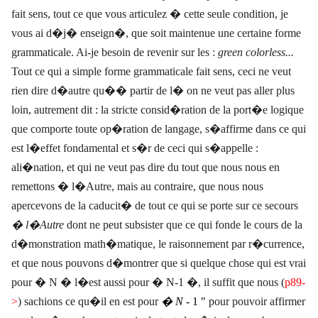
fait sens, tout ce que vous articulez � cette seule condition, je
vous ai d�j� enseign�, que soit maintenue une certaine forme
grammaticale. Ai-je besoin de revenir sur les :
green colorless...
Tout ce qui a simple forme grammaticale fait sens, ceci ne veut
rien dire d�autre qu�� partir de l� on ne veut pas aller plus
loin, autrement dit : la stricte consid�ration de la port�e logique
que comporte toute op�ration de langage, s�affirme dans ce qui
est l�effet fondamental et s�r de ceci qui s�appelle :
ali�nation, et qui ne veut pas dire du tout que nous nous en
remettons � l�Autre, mais au contraire, que nous nous
apercevons de la caducit� de tout ce qui se porte sur ce secours
� l�Autre
dont ne peut subsister que ce qui fonde le cours de la
d�monstration math�matique, le raisonnement par r�currence,
et que nous pouvons d�montrer que si quelque chose qui est vrai
pour � N � l�est aussi pour � N-1 �, il suffit que nous (
p89-
>
) sachions ce qu�il en est pour
�
N
- 1 "
pour pouvoir affirmer