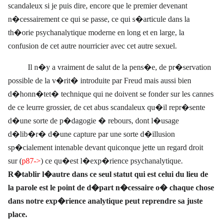
scandaleux si je puis dire, encore que le premier devenant
n�cessairement ce qui se passe, ce qui s�articule dans la
th�orie psychanalytique moderne en long et en large, la
confusion de cet autre nourricier avec cet autre sexuel.
Il n�y a vraiment de salut de la pens�e, de pr�servation
possible de la v�rit� introduite par Freud mais aussi bien
d�honn�tet� technique qui ne doivent se fonder sur les cannes
de ce leurre grossier, de cet abus scandaleux qu�il repr�sente
d�une sorte de p�dagogie � rebours, dont l�usage
d�lib�r� d�une capture par une sorte d�illusion
sp�cialement intenable devant quiconque jette un regard droit
sur (
p87->
) ce qu�est l�exp�rience psychanalytique.
R�tablir l�autre dans ce seul statut qui est celui du lieu de
la parole est le point de d�part n�cessaire o� chaque chose
dans notre exp�rience analytique peut reprendre sa juste
place.