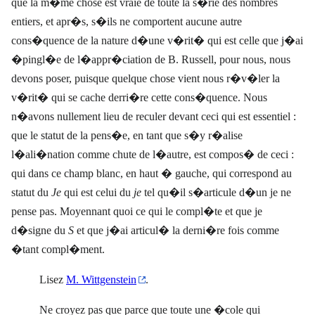
que la m�me chose est vraie de toute la s�rie des nombres
entiers, et apr�s, s�ils ne comportent aucune
autre
cons�quence de la nature d�une v�rit� qui est celle que j�ai
�pingl�e de l�appr�ciation de B. Russell, pour nous, nous
devons poser, puisque quelque chose vient nous r�v�ler la
v�rit� qui se cache derri�re cette cons�quence. Nous
n�avons nullement lieu de reculer devant ceci qui est essentiel :
que le statut de la pens�e, en tant que s�y r�alise
l�ali�nation comme chute de l�autre, est compos� de ceci :
qui dans ce champ blanc, en haut � gauche, qui correspond au
statut du
Je
qui est celui du
je
tel qu�il s�articule d�un je ne
pense pas. Moyennant quoi ce qui le compl�te et que je
d�signe du
S
et que j�ai articul� la derni�re fois comme
�tant compl�ment.
Lisez
M. Wittgenstein
.
Ne croyez pas que parce que toute une �cole qui