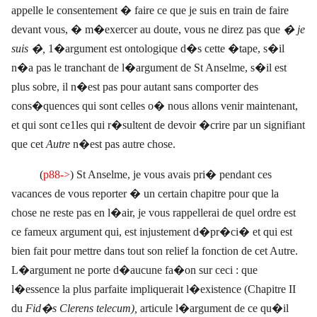
appelle le consentement � faire ce que je suis en train de faire
devant vous, � m�exercer au doute, vous ne direz pas que
� je
suis �,
1�argument est ontologique d�s cette �tape, s�il
n�a pas le tranchant de l�argument de St Anselme, s�il est
plus sobre, il n�est pas pour autant sans comporter des
cons�quences qui sont celles o� nous allons venir maintenant,
et qui sont ce1les qui r�sultent de devoir �crire par un signifiant
que cet
Autre
n�est pas autre chose.
(
p88->
)
St Anselme, je vous avais pri� pendant ces
vacances de vous reporter � un certain chapitre pour que la
chose ne reste pas en l�air, je vous rappellerai de quel ordre est
ce fameux argument qui, est injustement d�pr�ci� et qui est
bien fait pour mettre dans tout son relief la fonction de cet Autre.
L�argument ne porte d�aucune fa�on sur ceci : que
l�essence la plus parfaite impliquerait l�existence (Chapitre II
du
Fid�s Clerens telecum),
articule l�argument de ce qu�il