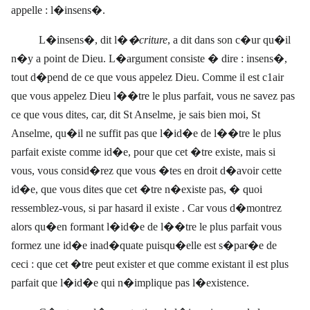
appelle : l�insens�.
L�insens�, dit l�
�criture
, a dit dans son c�ur qu�il
n�y a point de Dieu. L�argument consiste � dire : insens�,
tout d�pend de ce que vous appelez Dieu. Comme il est c1air
que vous appelez Dieu l��tre le plus parfait, vous ne savez pas
ce que vous dites, car, dit St Anselme, je sais bien moi, St
Anselme, qu�il ne suffit pas que l�id�e de l��tre le plus
parfait existe comme id�e, pour que cet �tre existe, mais si
vous, vous consid�rez que vous �tes en droit d�avoir cette
id�e, que vous dites que cet �tre n�existe pas, � quoi
ressemblez-vous, si par hasard il existe . Car vous d�montrez
alors qu�en formant l�id�e de l��tre le plus parfait vous
formez une id�e inad�quate puisqu�elle est s�par�e de
ceci : que cet �tre peut exister et que comme existant il est plus
parfait que l�id�e qui n�implique pas l�existence.