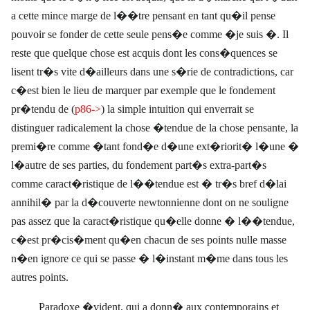
a cette mince marge de l��tre pensant en tant qu�il pense
pouvoir se fonder de cette seule pens�e comme �je suis �. Il
reste que quelque chose est acquis dont les cons�quences se
lisent tr�s vite d�ailleurs dans une s�rie de contradictions, car
c�est bien le lieu de marquer par exemple que le fondement
pr�tendu de (
p86->
) la simple intuition qui enverrait se
distinguer radicalement la chose �tendue de la chose pensante, la
premi�re comme �tant fond�e d�une ext�riorit� l�une �
l�autre de ses parties, du fondement part�s extra-part�s
comme caract�ristique de l��tendue est � tr�s bref d�lai
annihil� par la d�couverte newtonnienne dont on ne souligne
pas assez que la caract�ristique qu�elle donne � l��tendue,
c�est pr�cis�ment qu�en chacun de ses points nulle masse
n�en ignore ce qui se passe � l�instant m�me dans tous les
autres points.
Paradoxe �vident, qui a donn� aux contemporains et