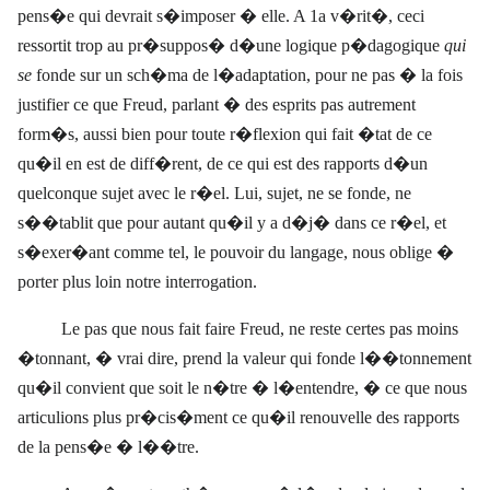
pens�e qui devrait s�imposer � elle. A 1a v�rit�, ceci
ressortit trop au pr�suppos� d�une logique p�dagogique
qui
se
fonde sur un sch�ma de l�adaptation, pour ne pas � la fois
justifier ce que Freud, parlant � des esprits pas autrement
form�s, aussi bien pour toute r�flexion qui fait �tat de ce
qu�il en est de diff�rent, de ce qui est des rapports d�un
quelconque sujet avec le r�el. Lui, sujet, ne se fonde, ne
s��tablit que pour autant qu�il y a d�j� dans ce r�el, et
s�exer�ant comme tel, le pouvoir du langage, nous oblige �
porter plus loin notre interrogation.
Le pas que nous fait faire Freud, ne reste certes pas moins
�tonnant, � vrai dire, prend la valeur qui fonde l��tonnement
qu�il convient que soit le n�tre � l�entendre, � ce que
nous
articulions
plus pr�cis�ment ce qu�il renouvelle des rapports
de la pens�e � l��tre.