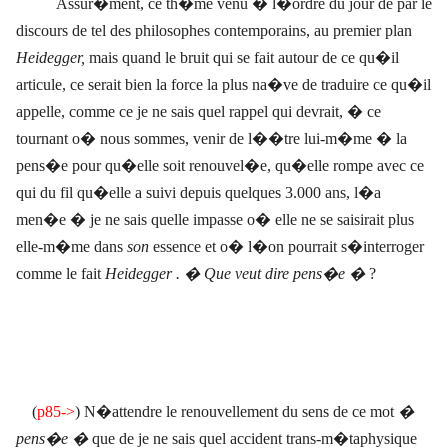
Assur�ment, ce th�me venu � l�ordre du jour de par le
discours de tel des philosophes contemporains, au premier plan
Heidegger,
mais quand le bruit qui se fait autour de ce qu�il
articule, ce serait bien la force la plus na�ve de traduire ce qu�il
appelle, comme ce je ne sais quel rappel qui devrait, � ce
tournant o� nous sommes, venir de l��tre lui-m�me � la
pens�e pour qu�elle soit renouvel�e, qu�elle rompe avec ce
qui du fil qu�elle a suivi depuis quelques 3.000 ans, l�a
men�e � je ne sais quelle impasse o� elle ne se saisirait plus
elle-m�me dans
son
essence et o� l�on pourrait s�interroger
comme le fait
Heidegger . � Que veut dire pens�e �
?
(
p85->
)
N�attendre le renouvellement du sens de ce mot
�
pens�e �
que de je ne sais quel accident trans-m�taphysique