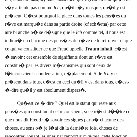
s�y articule pas comme
Ich
, qu�il s�y masque, qu�il y est
pr�sent. C�est pourquoi la place dans toutes les pens�es du
r�ve est marqu�e dans sa partie droite (cf sch�ma) par cette
aire b1anche o� se d�signe que le
Ich
comme tel, il nous est
indiqu� en chacune des pens�es du r�ve de le retrouver et que
ce qui va constituer ce
q
ue Freud appelle
Traum inhalt
,
c�est
� savoir : cet ensemble de signifiants dont un r�ve est
constitu� par les divers m�canismes qui sont ceux de
l�inconscient : condensation, d�placement. Si le
Ich
y est
pr�sent dans tous, c�est en ceci qu�il y est dans tous, c�est-
�-dire qu�il y est absolument dispers�.
Qu�est-ce � dire ? Quel est le statut qui reste aux
pens�es qui constituent cet inconscient, si ce n�est d��tre ce
que nous dit Freud : � savoir ces signes par o� chacune des
choses, au sens o� je l�ai dit la derni�re fois, choses de
rencontres, jouant les unes par rapport aux
autres,
cette fonction