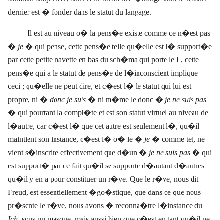
dernier est � fonder dans le statut du langage.
Il est au niveau o� la pens�e existe comme ce n�est pas
�
je
� qui pense, cette pens�e telle qu�elle est l� support�e
par cette petite navette en bas du sch�ma qui porte le I , cette
pens�e qui a le statut de pens�e de l�inconscient implique
ceci ; qu�elle ne peut dire, et c�est l� le statut qui lui est
propre, ni �
donc je suis
� ni m�me le donc �
je ne suis pas
� qui pourtant la compl�te et est son statut virtuel au niveau de
l�autre, car c�est l� que cet autre est seulement l�, qu�il
maintient son instance, c�est l� o� le �
je
� comme tel, ne
vient s�inscrire effectivement que d�un �
je ne suis pas
� qui
est support� par ce fait qu�il se supporte d�autant d�autres
qu�il y en a pour constituer un r�ve. Que le r�ve, nous dit
Freud, est essentiellement �go�stique, que dans ce que nous
pr�sente le r�ve, nous avons � reconna�tre l�instance du
Ich,
sous un masque, mais aussi bien que c�est en tant qu�il ne