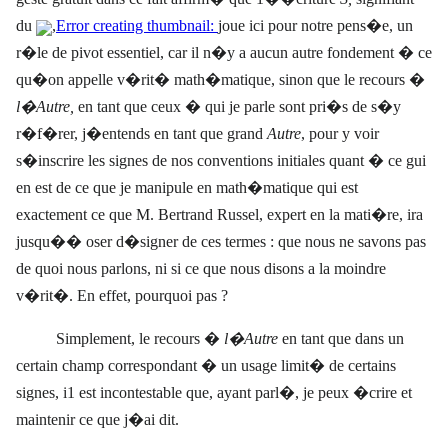
du
,
Error creating thumbnail:
joue ici pour notre pens�e, un
r�le de pivot essentiel, car il n�y a aucun autre fondement � ce
qu�on appelle v�rit� math�matique, sinon que le recours �
l�Autre,
en tant que ceux � qui je parle sont pri�s de s�y
r�f�rer, j�entends en tant que grand
Autre
, pour y voir
s�inscrire les signes de nos conventions initiales quant � ce gui
en est de ce que je manipule en math�matique qui est
exactement ce que M. Bertrand Russel, expert en la mati�re, ira
jusqu�� oser d�signer de ces termes : que nous ne savons pas
de quoi nous parlons, ni si ce que nous disons a la moindre
v�rit�. En effet, pourquoi pas ?
Simplement, le recours �
l�Autre
en tant que dans un
certain champ correspondant � un usage limit� de certains
signes, i1 est incontestable que, ayant parl�, je peux �crire et
maintenir ce que j�ai dit.