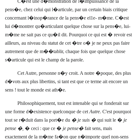
C�est une d�monstration de l�impuissance de la
pens�e, chez celui qui l�articule, par un certain biais critique
concernant l�inop�rance de la pens�e el1e- m�me. C�est
lui d�montrer qu�articulant quelque chose sur la pens�e, lui-
m�me ne sait pas ce qu�il dit. Pourquoi ce qui est � revoir est
ailleurs, au niveau du statut de cet �tre o� je ne peux pas faire
autrement que de m��tablir, chaque fois que quelque chose
s�articule qui est le champ de la parole.
Cet Autre, personne n�y croit. A notre �poque, des plus
d�vots aux plus libertins, si tant est que ce terme ait encore un
sens ! tout le monde est ath�e.
Philosophiquement, tout est intenable qui se fonderait sur
une forme d�existence quelconque de cet
Autre
. C'est pourquoi
tout se r�duit dans la port�e du
� je suis �
qui suit le �
je
pense �,
� ceci : que ce �
je pense�
fait sens, mais
exactement de la m�me fa�on que n�importe quel non-sens