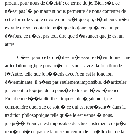
produit pour nous de d�cisif ; ce terme du je. Bien s�r, ce
n�est pas l� pour autant nous permettre de nous contenter de
cette formule vague encore que po�tique qui, d�ailleurs, n�est
extraite de son contexte po�tique toujours qu�avec un peu
d�abus, ce n�est pas tout dire que d�avancer que je est un
autre.
C�est pour ce1a qu�il est n�cessaire d�en donner une
articulation logique plus pr�cise : vous savez, la fonction de
l�Autre, telle que je l��cris avec A en est la fonction
d�terminante, il n�est pas seulement impossible, d�articuler
justement la logique de la pens�e telle que l�exp�rience
Freudienne l��tablit, il est impossible �galement, de
comprendre quoi que ce soit � ce qui est repr�sent� dans la
tradition philosophique telle qu�elle est venue � nous,
jusqu�� Freud, il est impossible de situer justement ce qu�a
repr�sent� ce pas de la mise au centre de la r�flexion de la