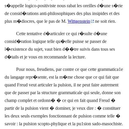
s�appelle logico-positiviste nous rabat les oreilles d�une s�rie
de consid�rations anti-philosophiques des plus insipides et des
plus m�diocres, que le pas de M.
Wittgenstein
ne soit rien.
Cette tentative d�articuler ce qui r�sulte d�une
consid�ration logique telle qu�elle puisse se passer de
l�existence du sujet, vaut bien d��tre suivis dans tous ses
d�tails et je vous en recommande la lecture.
Pour nous, freudiens, par contre ce que cette grammatica1e
du langage repr�sente, est la m�me chose que ce qui fait que
quand Freud veut articuler la pulsion, il ne peut faire autrement
que de passer par la structure grammaticale qui seule, donne son
champ complet et ordonn� � ce qui en fait quand Freud �
partir de la pulsion vient � dominer, je veux dire : � constituer
les deux seuls exemples fonctionnant de pulsion comme telle �
savoir : la pulsion scopto-phylique et la pu1sion sado-masochiste.