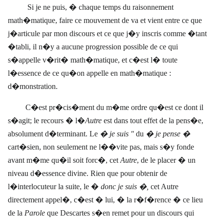
Si je ne puis, � chaque temps du raisonnement
math�matique, faire ce mouvement de va et vient entre ce que
j�articule par mon discours et ce que j�y inscris comme �tant
�tabli, il n�y a aucune progression possible de ce qui
s�appelle v�rit� math�matique, et c�est l� toute
l�essence de ce qu�on appelle en math�matique :
d�monstration.
C�est pr�cis�ment du m�me ordre qu�est ce dont il
s�agit; le recours � l�
Autre
est dans tout effet de la pens�e,
absolument d�terminant. Le
� je suis "
du
� je pense �
cart�sien, non seulement ne l��vite pas, mais s�y fonde
avant
m�me qu�il soit forc�, cet
Autre
, de le placer � un
niveau d�essence divine. Rien que pour obtenir de
l�interlocuteur la suite, le �
donc je suis �,
cet Autre
directement appel�, c�est � lui, � la r�f�rence � ce lieu
de la
Parole
que Descartes s�en remet pour un discours qui