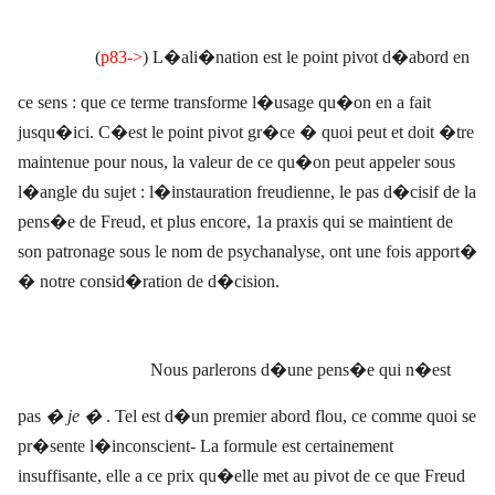
(
p83->
) L�ali�nation est le point pivot d�abord en
ce sens : que ce terme transforme l�usage qu�on en a fait
jusqu�ici. C�est le point pivot gr�ce � quoi peut et doit �tre
maintenue pour nous, la valeur de ce qu�on peut appeler sous
l�angle du sujet : l�instauration freudienne, le pas d�cisif de la
pens�e de Freud, et plus encore, 1a praxis qui se maintient de
son patronage sous le nom de psychanalyse, ont une fois apport�
� notre consid�ration de d�cision.
Nous parlerons d�une pens�e qui n�est
pas
� je �
. Tel est d�un premier abord flou, ce comme quoi se
pr�sente l�inconscient- La formule est certainement
insuffisante, elle a ce prix qu�elle met au pivot de ce que Freud