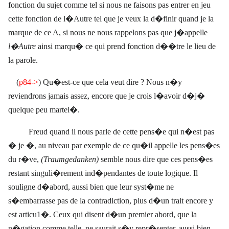
fonction du sujet comme tel si nous ne faisons pas entrer en jeu
cette fonction de l�Autre tel que je veux la d�finir quand je la
marque de ce A, si nous ne nous rappelons pas que j�appelle
l�Autre
ainsi marqu� ce qui prend fonction d��tre le lieu de
la parole.
(
p84->
)
Qu�est-ce que cela veut dire ? Nous n�y
reviendrons jamais assez, encore que je crois l�avoir d�j�
quelque peu martel�.
Freud quand il nous parle de cette pens�e qui n�est pas
� je �, au niveau par exemple de ce qu�il appelle les pens�es
du r�ve,
(Traumgedanken)
semble nous dire que ces pens�es
restant singuli�rement ind�pendantes de toute logique. Il
souligne d�abord, aussi bien que leur syst�me ne
s�embarrasse pas de la contradiction, plus d�un trait encore y
est articu1�. Ceux qui disent d�un premier abord, que la
n�gation comme telle, ne saurait s�y repr�senter, aussi bien