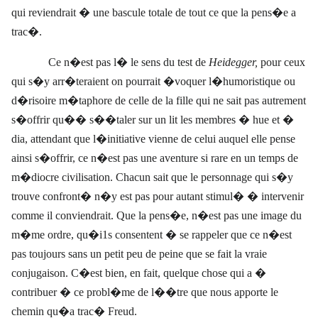
qui reviendrait � une bascule totale de tout ce que la pens�e a
trac�.
Ce n�est pas l� le sens du test de
Heidegger,
pour ceux
qui s�y arr�teraient on pourrait �voquer l�humoristique ou
d�risoire m�taphore de celle de la fille qui ne sait pas autrement
s�offrir qu�� s��taler sur un lit les membres � hue et �
dia, attendant que l�initiative vienne de celui auquel elle pense
ainsi s�offrir, ce n�est pas une aventure si rare en un temps de
m�diocre civilisation. Chacun sait que le personnage qui s�y
trouve confront� n�y est pas pour autant stimul� � intervenir
comme il conviendrait. Que la pens�e, n�est pas une image du
m�me ordre, qu�i1s consentent � se rappeler que ce n�est
pas toujours sans un petit peu de peine que se fait la vraie
conjugaison. C�est bien, en fait, quelque chose qui a �
contribuer � ce probl�me de l��tre que nous apporte le
chemin qu�a trac� Freud.