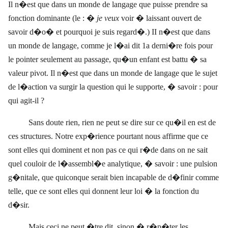
Il n�est que dans un monde de langage que puisse prendre sa
fonction dominante (le : �
je veux
voir � laissant ouvert de
savoir d�o� et pourquoi je suis regard�.) II n�est que dans
un monde de langage, comme je l�ai dit 1a derni�re fois pour
le pointer seulement au passage, qu�un enfant est battu � sa
valeur pivot. Il n�est que dans un monde de langage que le sujet
de l�action va surgir la question qui le supporte, � savoir : pour
qui agit-il ?
Sans doute rien, rien ne peut se dire sur ce qu�il en est de
ces structures. Notre exp�rience pourtant nous affirme que ce
sont elles qui dominent et non pas ce qui r�de dans on ne sait
quel couloir de l�assembl�e analytique, � savoir : une pulsion
g�nitale, que quiconque serait bien incapable de d�finir comme
telle, que ce sont elles qui donnent leur loi � la fonction du
d�sir.
Mais ceci ne peut �tre dit, sinon � r�p�ter les