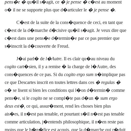
pens�e �
qu�il s�agit, ce
� je pense �
c�est au moment
o� il ne se supporte plus que d�articuler le
� je pense �.
C�est de la suite de la cons�quence de ceci, en tant que
c�est de la d�marche d�cisive qu�il s�agit. Je veux dire que
c�est dans une pens�e d�termin�e par ce pas premier que
s�inscrit la d�couverte de Freud.
J�ai parl� de
l�Autre.
Il es clair qu�au niveau du
cogito
cart�sien, il y a remise � la charge de l�Autre, des
cons�quences de ce pas. Si du
cogito ergo sum
n�implique pas
ce que Descartes inscrit en toutes lettres dans ces
� regulas �
o� se lisent si bien les conditions qui l�on d�termin� comme
pens�e, si le
cogito
ne se compl�te pas d�un �
sum ergo
deus est�,
ce qui, assur�ment, rend les choses bien plus
ais�es, il n�est pas tenable, et pourtant s�il n�est pas tenable
comme articulation, j�entends philosophique, il n�en reste pas
moins que le b�n�fice est acquis, que la d�marche qui r�duit