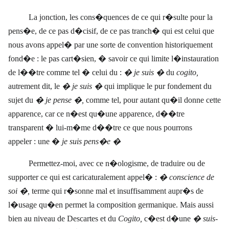
La jonction, les cons�quences de ce qui r�sulte pour la
pens�e, de ce pas d�cisif, de ce pas tranch� qui est celui que
nous avons appel� par une sorte de convention historiquement
fond�e : le pas cart�sien, � savoir ce qui limite l�instauration
de l��tre comme tel � celui du :
� je suis �
du
cogito,
autrement dit, le
� je suis �
qui implique le pur fondement du
sujet du
� je pense �,
comme tel, pour autant qu�il donne cette
apparence, car ce n�est qu�une apparence, d��tre
transparent � lui-m�me d��tre ce que nous pourrons
appeler : une �
je suis pens�e �
Permettez-moi, avec ce n�ologisme, de traduire ou de
supporter ce qui est caricaturalement appel� :
� conscience de
soi �,
terme qui r�sonne mal et insuffisamment aupr�s de
l�usage qu�en permet la composition germanique. Mais aussi
bien au niveau de Descartes et du
Cogito,
c�est d�une
� suis-