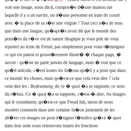
voir une image, nous dit-il, compos�e d�une maison sur
laquelle il y a un navire, ou d�une personne en train de courir
avec � la place de sa t�te une virgule ! Tout ceci n�a de sens
que dans une langue, qu�apr�s avoir dit que le monde des
pens�es du r�ve est de nature illogique je vous prie de vous
reporter au texte de Freud, pas simplement pour vous t�moigner
ce qui est patent et grossi�rement illustr� � chaque page, �
savoir : qu�on ne parle jamais de langage, mais � voir que ce
qu�il articule, c�est toutes les fa�ons qu�il y a pour que dans
ce monde les choses, mais qu�est-ce que cela veut dire ? cela
veut dire les :
Bedeuntung,
de ce � quoi �a se rapporte, ce sens
du r�bus. Ce � quoi �a se rapporte, c�est-�-dire, !es images
qui le constituent, qu�est-ce que Freud fait, sinon de nous
montrer comment dans une certaine fa�on justement de les
alt�rer ces images on peut d�signer l�indice gr�ce � quoi
dans leur suite nous retrouvons toutes les fonctions