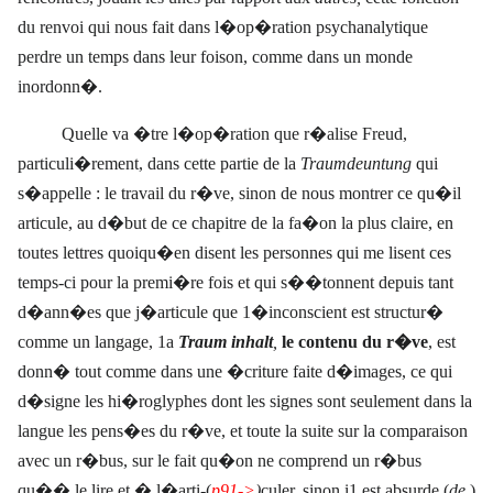
du renvoi qui nous fait dans l�op�ration psychanalytique
perdre un temps dans leur foison, comme dans un monde
inordonn�.
Quelle va �tre l�op�ration que r�alise Freud,
particuli�rement, dans cette partie de la
Traumdeuntung
qui
s�appelle : le travail du r�ve, sinon de nous montrer ce qu�il
articule, au d�but de ce chapitre de la fa�on la plus claire, en
toutes lettres quoiqu�en disent les personnes qui me lisent ces
temps-ci pour la premi�re fois et qui s��tonnent depuis tant
d�ann�es que j�articule que 1�inconscient est structur�
comme un langage, 1a
Traum inhalt
,
le contenu du r�ve
, est
donn� tout comme dans une �criture faite d�images, ce qui
d�signe les hi�roglyphes dont les signes sont seulement dans la
langue les pens�es du r�ve, et toute la suite sur la comparaison
avec un r�bus, sur le fait qu�on ne comprend un r�bus
qu�� le lire et � l�arti-(
p91->
)
culer, sinon i1 est absurde (
de
)