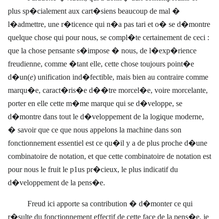
plus sp�cialement aux cart�siens beaucoup de mal �
l�admettre, une r�ticence
qui n�a pas tari et o� se d�montre
quelque chose qui pour nous, se compl�te certainement de ceci :
que la chose pensante s�impose � nous, de l�exp�rience
freudienne, comme �tant elle, cette chose toujours point�e
d�un(
e
) unification ind�fectible, mais bien au contraire comme
marqu�e, caract�ris�e d��tre morcel�e, voire morcelante,
porter en elle cette m�me marque qui se d�veloppe, se
d�montre dans tout le d�veloppement de la logique moderne,
� savoir que ce que nous appelons la machine dans son
fonctionnement essentiel est ce qu�il y a de plus proche d�une
combinatoire de notation, et que cette combinatoire de notation est
pour nous le fruit le p1us pr�cieux, le plus indicatif du
d�veloppement de la pens�e.
Freud ici apporte sa contribution � d�monter ce qui
r�sulte du fonctionnement effectif de cette face de la pens�e, je