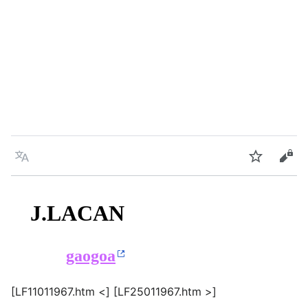
Language
Watch
Vie
J.LACAN
gaogoa
[LF11011967.htm <] [LF25011967.htm >]