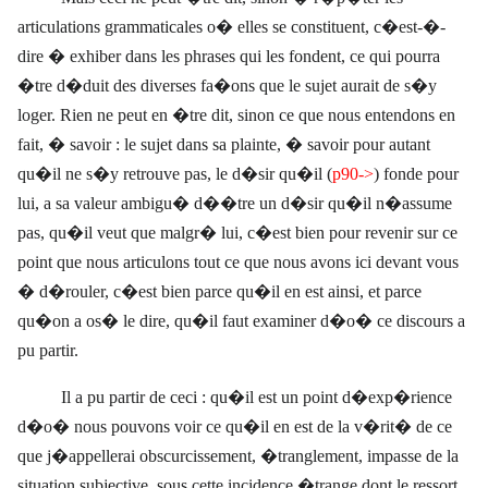
articulations grammaticales o� elles se constituent, c�est-�-
dire � exhiber dans les phrases qui les fondent, ce qui pourra
�tre d�duit des diverses fa�ons que le sujet aurait de s�y
loger. Rien ne peut en �tre dit, sinon ce que nous entendons en
fait, � savoir : le sujet dans sa plainte, � savoir pour autant
qu�il ne s�y retrouve pas, le d�sir qu�il (
p90->
) fonde pour
lui, a sa valeur ambigu� d��tre un d�sir qu�il n�assume
pas, qu�il veut que malgr� lui, c�est bien pour revenir sur ce
point que nous articulons tout ce que nous avons ici devant vous
� d�rouler, c�est bien parce qu�il en est ainsi, et parce
qu�on a os� le dire, qu�il faut examiner d�o� ce discours a
pu partir.
Il a pu partir de ceci : qu�il est un point d�exp�rience
d�o� nous pouvons voir ce qu�il en est de la v�rit� de ce
que j�appellerai obscurcissement, �tranglement, impasse de la
situation subjective, sous cette incidence �trange dont le ressort