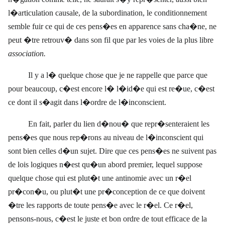
l�articulation causale, de la subordination, le conditionnement
semble fuir ce qui de ces pens�es en apparence sans cha�ne, ne
peut �tre retrouv� dans son fil que par les voies de la plus libre
association.
Il y a l� quelque chose que je ne rappelle que parce que
pour beaucoup, c�est encore l� l�id�e qui est re�ue, c�est
ce dont il s�agit dans l�ordre de l�inconscient.
En fait, parler du lien d�nou� que repr�senteraient les
pens�es que nous rep�rons au niveau de l�inconscient qui
sont bien celles d�un sujet. Dire que ces pens�es ne suivent pas
de lois logiques n�est qu�un abord premier, lequel suppose
quelque chose qui est plut�t une antinomie avec un r�el
pr�con�u, ou plut�t une pr�conception de ce que doivent
�tre les rapports de toute pens�e avec le r�el. Ce r�el,
pensons-nous, c�est le juste et bon ordre de tout efficace de la