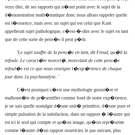
veux dire, de ses rapports qui
n�ont point avec le sujet de la
d�monstration math�matique donc nous allons rappeler quelle
est l�essence, mais avec un sujet qui est celui que Kant
appellerait sujet pathologique, c�est-�-dire avec le sujet en tant
que de cette sorte de pens�e il peut p�tir.
'
Le sujet souffre de la pens�e en tant, dit Freud, qu�il la
refoule. Le caract�re morcel�, morcelant de cette pens�e
refoul�e est ce que nous enseigne l�exp�rience de chaque
jour dans 1a psychanalyse.
'
C�est pourquoi c�est une mythologie grossi�re et
malhonn�te de pr�sentifier comme fond de notre exp�rience,
je ne sais quelle nostalgie d�une unit� primitive, d�une pure et
simple pulsation de la satisfaction, dans un rapport � l�autre qui
est ici le seul qui compte et qu�on image, qu�on repr�sente
comme l�autre d�un rapport nourricier, le pas suivant, plus