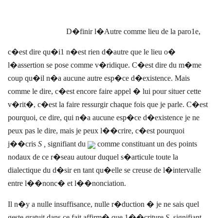
D�finir l�Autre comme lieu de la paro1e,
c�est dire qu�i1 n�est rien d�autre que le lieu o�
l�assertion se pose comme v�ridique. C�est dire du m�me
coup qu�il n�a aucune autre esp�ce d�existence. Mais
comme le dire, c�est encore faire appel � lui pour situer cette
v�rit�, c�est la faire ressurgir chaque fois que je parle. C�est
pourquoi, ce dire, qui n�a aucune esp�ce d�existence je ne
peux pas le dire, mais je peux l��crire, c�est pourquoi
j��cris
S ,
signifiant du
comme constituant un des points
nodaux de ce r�seau autour duquel s�articule toute la
dialectique du d�sir en tant qu�elle se creuse de l�intervalle
entre l��nonc� et l��nonciation.
Il n�y a nulle insuffisance, nulle r�duction � je ne sais quel
geste gratuit dans ce fait affirm� que 1��criture
S,
signifiant