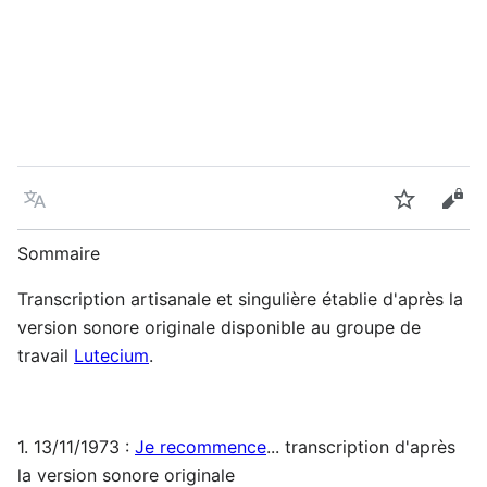
Language
Watch
Vie
Sommaire
Transcription artisanale et singulière établie d'après la
version sonore originale disponible au groupe de
travail
Lutecium
.
1. 13/11/1973 :
Je recommence
... transcription d'après
la version sonore originale