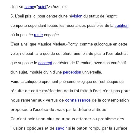
d'un <a
name
="
sujet
"></a>sujet.
5. L'oeil pris ici pour centre d'une ré
vision
du statut de l'esprit
comporte cependant toutes les résonances possibles de la
tradition
où la pensée
reste
engagée.
C'est ainsi que Maurice Merleau-Ponty, comme quiconque en cette
voie, ne peut faire que de se référer une fois de plus à l'oeil abstrait
que suppose le
concept
cartésien de l'étendue, avec son corrélatif
d'un sujet, module divin d'une
perception
universelle.
Faire la critique proprement phénoménologique de l'esthétique qui
résulte de cette raréfaction de la foi faite à l'oeil n'est pas pour
nous ramener aux vertus de
connaissance
de la contemplation
proposée à l'ascèse du
nous
par la théorie antique.
Ce n'est point non plus pour nous attarder au problème des
illusions optiques et de
savoir
si
le bâton rompu par la surface