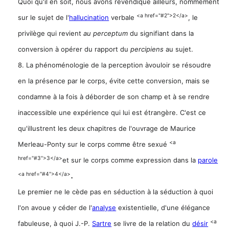
Quoi qu'il en soit, nous avons revendiqué ailleurs, nommément
<a href="#2">2</a>
sur le sujet de l'
hallucination
verbale
, le
privilège qui revient
au perceptum
du signifiant dans la
conversion à opérer du rapport du
percipiens
au sujet.
8. La phénoménologie de la perception àvouloir se résoudre
en la présence par le corps, évite cette conversion, mais se
condamne à la fois à déborder de son champ et à se rendre
inaccessible une expérience qui lui est étrangère. C'est ce
qu'illustrent les deux chapitres de l'ouvrage de Maurice
<a
Merleau-Ponty sur le corps comme être sexué
href="#3">3</a>
et sur le corps comme expression dans la
parole
.
<a href="#4">4</a>
Le premier ne le cède pas en séduction à la séduction à quoi
l'on avoue y céder de l'
analyse
existentielle, d'une élégance
<a
fabuleuse, à quoi J.-P.
Sartre
se livre de la relation du
désir