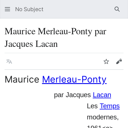
No Subject
Sea
Maurice Merleau-Ponty par
Jacques Lacan
Language
Watch
Vie
Maurice
Merleau-Ponty
par Jacques
Lacan
Les
Temps
modernes,