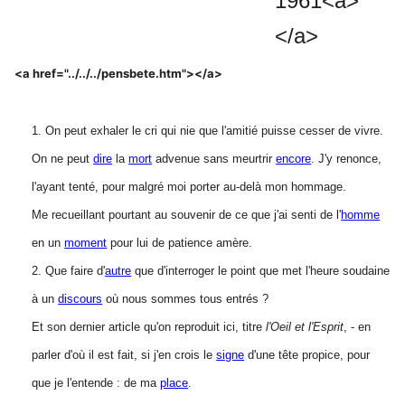
1961<a>
</a>
<a href="../../../pensbete.htm"></a>
1. On peut exhaler le cri qui nie que l'amitié puisse cesser de vivre.
On ne peut
dire
la
mort
advenue sans meurtrir
encore
. J'y renonce,
l'ayant tenté, pour malgré moi porter au-delà mon hommage.
Me recueillant pourtant au souvenir de ce que j'ai senti de l'
homme
en un
moment
pour lui de patience amère.
2. Que faire d'
autre
que d'interroger le point que met l'heure soudaine
à un
discours
où nous sommes tous entrés ?
Et son dernier article qu'on reproduit ici, titre
l'Oeil et l'Esprit
, - en
parler d'où il est fait, si
j'en crois le
signe
d'une tête propice, pour
que je l'entende : de ma
place
.