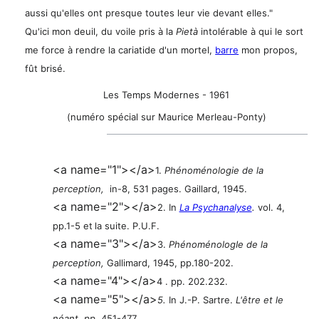
aussi qu'elles ont presque toutes leur vie devant elles."
Qu'ici mon deuil, du voile pris à la
Pietà
intolérable à qui le sort
me force à rendre la cariatide d'un mortel,
barre
mon propos,
fût brisé.
Les Temps Modernes - 1961
(numéro spécial sur Maurice Merleau-Ponty)
<a name="1"></a>
1.
Phénoménologie de la
perception,
in-8, 531 pages. Gaillard, 1945.
<a name="2"></a>
2. In
La Psychanalyse
.
vol. 4,
pp.1-5 et
la suite. P.U.F.
<a name="3"></a>
3.
PhénoménologIe de la
perception,
Gallimard, 1945, pp.180-202.
<a name="4"></a>
4 . pp. 202.232.
<a name="5"></a>
5.
In J.-P. Sartre.
L'être et le
néant, pp.
451-477.