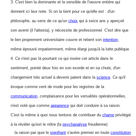
3. C'est bien la dominante et la sensible de l'oeuvre entière qui
donnent ici leur note. Si on la tient pour ce qu'elle est : d'un
philosophe, au sens de ce qu'un
choix
qui à seize ans y aperçoit
son avenir (il l'attesta), y nécessite de professionnel. C'est dire que
le lien proprement universitaire couvre et retient son
intention
,
même éprouvé impatiemment, même élargi jusqu'à la lutte publique.
4. Ce n'est pas là pourtant ce qui insère cet article dans le
sentiment, pointé deux fois en son exorde et en sa chute, d'un
changement très actuel à devenir patent dans la
science
. Ce qu'il
évoque comme vent de mode pour les registres de la
communication
, complaisance pour les versalités opérationnelles,
n'est noté que comme
apparence
qui doit conduire à sa raison.
C'est la même à quoi nous tentons de contribuer du
champ
privilégié
à la révéler qu'est le nôtre (la
psychanalyse
freudienne)
la raison par quoi le
signifiant
s'avère premier en toute
constitution