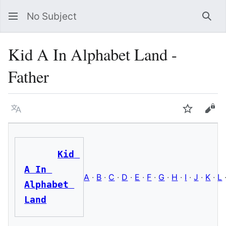
No Subject
Sea
Kid A In Alphabet Land -
Father
Language
Watch
Vie
Kid 
A In 
A
·
B
·
C
·
D
·
E
·
F
·
G
·
H
·
I
·
J
·
K
·
L
Alphabet 
Land